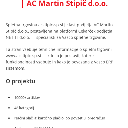
| AC Martin Stipič d.o.o.
Spletna trgovina acstipic-sp.si je last podjetja AC Martin
Stipič d.o.o., postavljena na platformi Cekarček podjetja
NET-IT d.o.o. — specialisti za Vasco spletne trgovine.
Ta stran vsebuje tehnične informacije o spletni trgovini
www.acstipic-sp.si — kdo jo je postavil, katere
funkcionalnosti vsebuje in kako je povezana z Vasco ERP
sistemom.
O projektu
10000+ artiklov
48 kategorij
Načini plačila: kartično plačilo, po povzetju, predračun