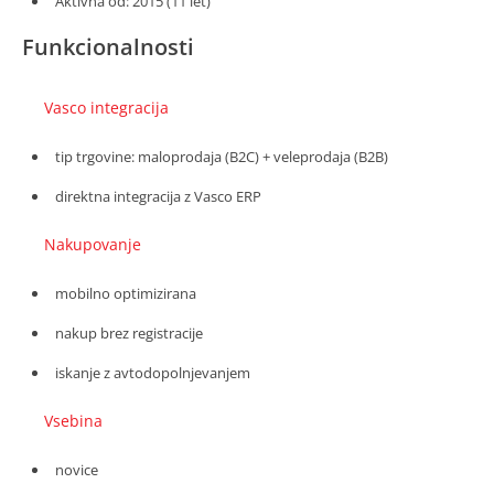
Aktivna od: 2015 (11 let)
Funkcionalnosti
Vasco integracija
tip trgovine: maloprodaja (B2C) + veleprodaja (B2B)
direktna integracija z Vasco ERP
Nakupovanje
mobilno optimizirana
nakup brez registracije
iskanje z avtodopolnjevanjem
Vsebina
novice