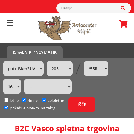
ISKALNIK PNEVMATIK
/
letne
zimske
celoletne
prikaži le pnevm. na zalogi
B2C Vasco spletna trgovina