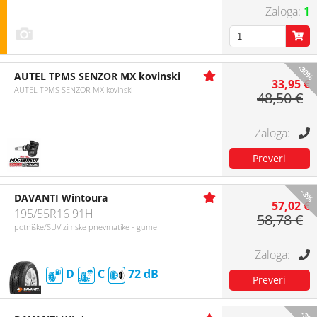
1
-30%
AUTEL TPMS SENZOR MX kovinski
33,95 €
AUTEL TPMS SENZOR MX kovinski
48,50 €
-3%
DAVANTI Wintoura
57,02 €
195/55R16 91H
58,78 €
potniške/SUV zimske pnevmatike - gume
D
C
72
-3%