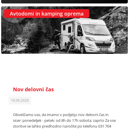
Avtodomi in kamping oprema
Nov delovni čas
18.06.2026
Obveščamo vas, da imamo v podjetju nov delovni čas in
sicer: ponedeljek - petek: od 8h do 17h sobota: zaprto Za vse
storitve se lahko predhodno naročite po telefonu 031 704