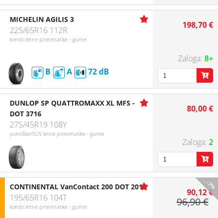
MICHELIN AGILIS 3
198,70 €
225/65R16 112R
kombi letne pnevmatike - gume
8+
B
A
72
DUNLOP SP QUATTROMAXX XL MFS -
80,00 €
DOT 3716
275/45R19 108Y
potniške/SUV letne pnevmatike - gume
2
-7%
CONTINENTAL VanContact 200 DOT 2017
90,12 €
195/65R16 104T
96,90 €
kombi letne pnevmatike - gume