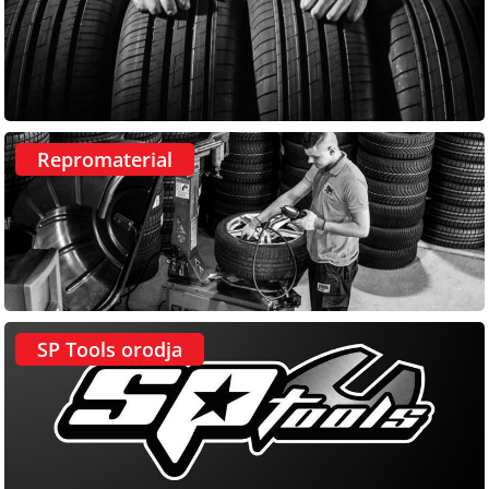
Repromaterial
SP Tools orodja