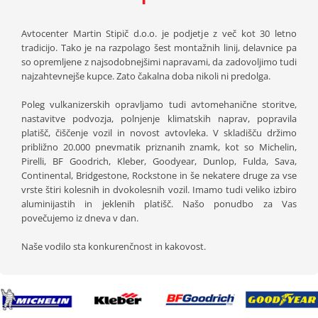
Avtocenter Martin Stipič d.o.o. je podjetje z več kot 30 letno
tradicijo. Tako je na razpolago šest montažnih linij, delavnice pa
so opremljene z najsodobnejšimi napravami, da zadovoljimo tudi
najzahtevnejše kupce. Zato čakalna doba nikoli ni predolga.
Poleg vulkanizerskih opravljamo tudi avtomehanične storitve,
nastavitve podvozja, polnjenje klimatskih naprav, popravila
platišč, čiščenje vozil in novost avtovleka. V skladišču držimo
približno 20.000 pnevmatik priznanih znamk, kot so Michelin,
Pirelli, BF Goodrich, Kleber, Goodyear, Dunlop, Fulda, Sava,
Continental, Bridgestone, Rockstone in še nekatere druge za vse
vrste štiri kolesnih in dvokolesnih vozil. Imamo tudi veliko izbiro
aluminijastih in jeklenih platišč. Našo ponudbo za Vas
povečujemo iz dneva v dan.
Naše vodilo sta konkurenčnost in kakovost.