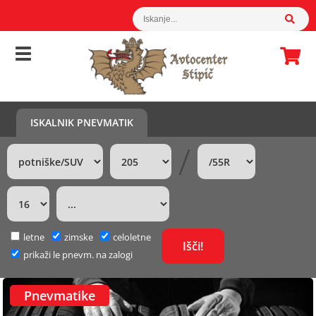
ISKALNIK PNEVMATIK
/
letne
zimske
celoletne
prikaži le pnevm. na zalogi
Pnevmatike