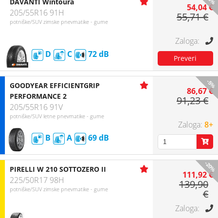
DAVANTI Wintoura
54,04 €
205/55R16 91H
55,71 €
potniške/SUV zimske pnevmatike - gume
D
C
72
-5%
GOODYEAR EFFICIENTGRIP
86,67 €
PERFORMANCE 2
91,23 €
205/55R16 91V
potniške/SUV letne pnevmatike - gume
8+
B
A
69
-20%
PIRELLI W 210 SOTTOZERO II
111,92 €
225/50R17 98H
139,90
potniške/SUV zimske pnevmatike - gume
€