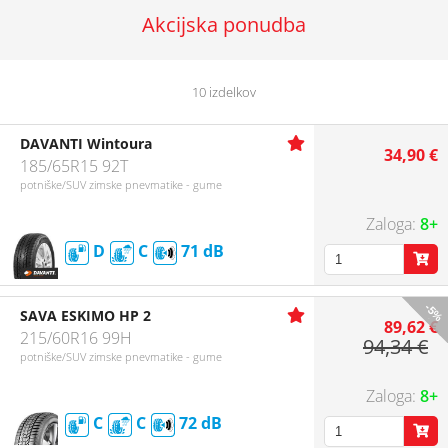
Akcijska ponudba
10 izdelkov
DAVANTI Wintoura
34,90 €
185/65R15 92T
potniške/SUV zimske pnevmatike - gume
8+
D
C
71
-5%
SAVA ESKIMO HP 2
89,62 €
215/60R16 99H
94,34 €
potniške/SUV zimske pnevmatike - gume
8+
C
C
72