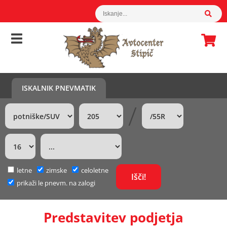
ISKALNIK PNEVMATIK
/
letne
zimske
celoletne
prikaži le pnevm. na zalogi
Predstavitev podjetja