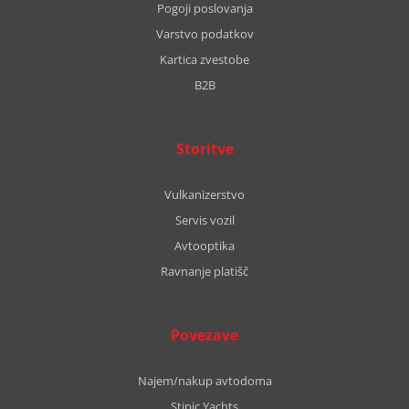
Pogoji poslovanja
Varstvo podatkov
Kartica zvestobe
B2B
Storitve
Vulkanizerstvo
Servis vozil
Avtooptika
Ravnanje platišč
Povezave
Najem/nakup avtodoma
Stipic Yachts