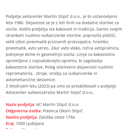
Podjetje avtocenter Martin Stipič d.o.o., je bi ustanovljeno
leta 1986. Dejavnost se je z leti širili na dodatne storitve za
vozila. Vodilo podjetja sta kakovost in tradicija. Danes svojim
strankam nudimo vulkanizerke storitve, popravila platišč,
velik izbor pnevmatik priznanih proizvajalce, hrambo
pnevmatik, avto servis, 24ur avto vleko, ročna avtopralnica,
polnjenje klime in geometrijo vozila. Linije so kakovostno
opremljene z najsodobnejšo opremo, ki zagotavlja
kakovostne storitve. Poleg storitvene dejavnosti nudimo
repromaterila , stroje, orodja za vulkanizerke in
avtomehanične delavnice.
Z letošnjem letu (2023) pa smo se preoblikovali v podjetje
Avtocenter vulkanizerstvo Martin Stipič d.o.o.,
Naziv podjetja:
AC Martin Stipič d.o.o.
Odgovorna oseba:
Polonca Okorn Stipič
Naslov podjetja:
Zaloška cesta 179a
Kraj:
1000 Ljubljana