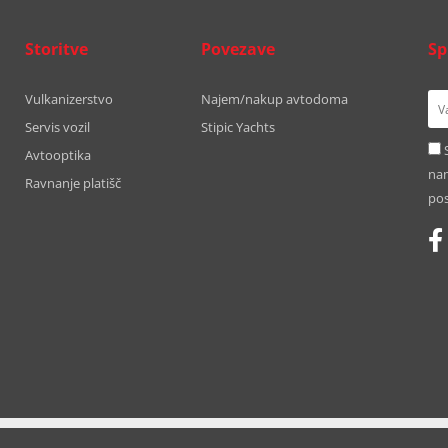
Storitve
Povezave
Sp
Vulkanizerstvo
Najem/nakup avtodoma
Servis vozil
Stipic Yachts
Avtooptika
nam
Ravnanje platišč
pos