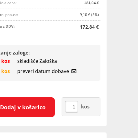
šnja cena:
181,94 €
tni popust:
9,10 € (5%)
a z DDV:
172,84 €
tanje zaloge:
 kos
skladišče Zaloška
 kos
preveri datum dobave
kos
Dodaj v košarico