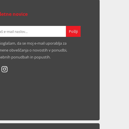
letne novice
Soglašam, da se moj e-mail uporablja za
ene obveščanja o novostih v ponudbi,
ebnih ponudbah in popustih.