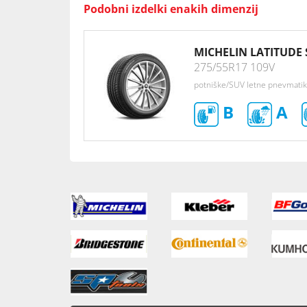
Podobni izdelki enakih dimenzij
MICHELIN LATITUDE 
275/55R17 109V
potniške/SUV letne pnevmati
B
A