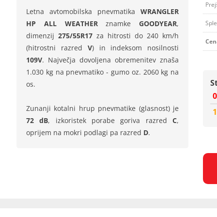
Prej
Letna avtomobilska pnevmatika
WRANGLER
HP ALL WEATHER
znamke
GOODYEAR
,
Sple
dimenzij
275/55R17
za hitrosti do 240 km/h
Cen
(hitrostni razred
V
) in indeksom nosilnosti
109V
. Največja dovoljena obremenitev znaša
1.030 kg na pnevmatiko - gumo oz. 2060 kg na
S
os.
0
Zunanji kotalni hrup pnevmatike (glasnost) je
1
72 dB
, izkoristek porabe goriva razred
C
,
oprijem na mokri podlagi pa razred
D
.