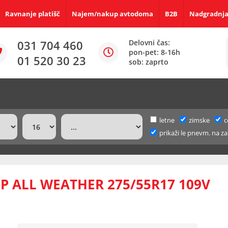
Ravnanje platišč
Najem/nakup avtodoma
B2B
Nadgradnja
031 704 460
Delovni čas:
pon-pet: 8-16h
01 520 30 23
sob: zaprto
letne
zimske
c
prikaži le pnevm. na za
 ALL WEATHER 275/55R17 109V