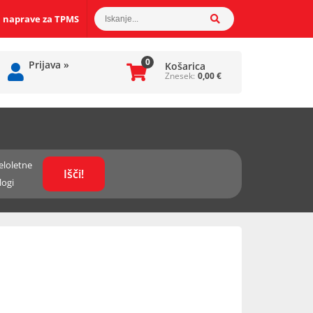
 naprave za TPMS
0
Prijava
»
Košarica
Znesek:
0,00
€
eloletne
logi