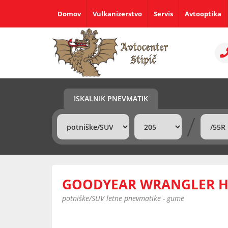
Domov
Vulkanizerstvo
Servis
Avtooptika
ISKALNIK PNEVMATIK
/
GOODYEAR WRANGLER HP
potniške/SUV letne pnevmatike - gume