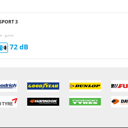
SPORT 3
ke - gume
72