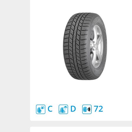
C
D
72