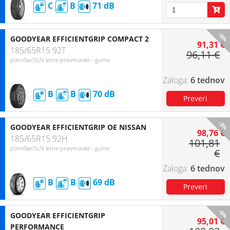
C
B
71
-5%
GOODYEAR EFFICIENTGRIP COMPACT 2
91,31 €
185/65R15 92T
96,11 €
potniške/SUV letne pnevmatike - gume
6 tednov
B
B
70
-3%
GOODYEAR EFFICIENTGRIP OE NISSAN
98,76 €
185/65R15 92H
101,81
potniške/SUV letne pnevmatike - gume
€
6 tednov
B
B
69
-5%
GOODYEAR EFFICIENTGRIP
95,01 €
PERFORMANCE