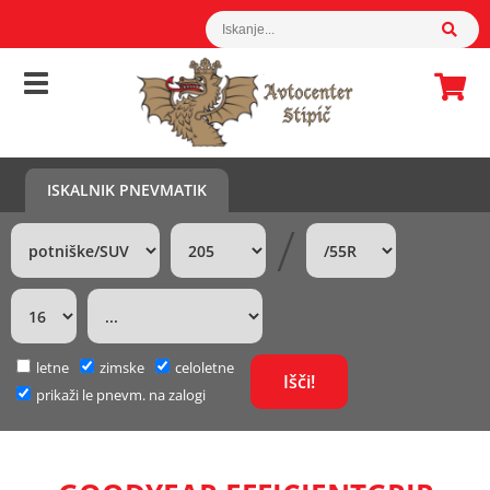
ISKALNIK PNEVMATIK
/
letne
zimske
celoletne
prikaži le pnevm. na zalogi