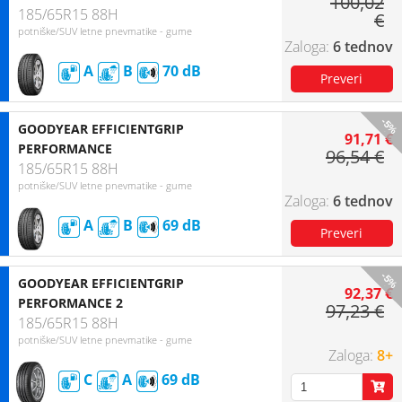
100,02
185/65R15 88H
€
potniške/SUV letne pnevmatike - gume
6 tednov
A
B
70
-5%
GOODYEAR EFFICIENTGRIP
91,71 €
PERFORMANCE
96,54 €
185/65R15 88H
potniške/SUV letne pnevmatike - gume
6 tednov
A
B
69
-5%
GOODYEAR EFFICIENTGRIP
92,37 €
PERFORMANCE 2
97,23 €
185/65R15 88H
potniške/SUV letne pnevmatike - gume
8+
C
A
69