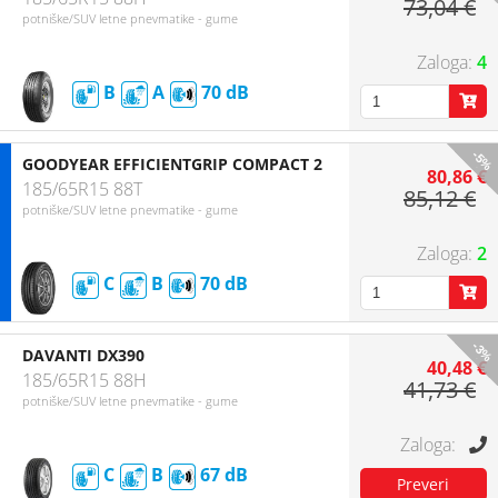
73,04 €
potniške/SUV letne pnevmatike - gume
4
B
A
70
-5%
GOODYEAR EFFICIENTGRIP COMPACT 2
80,86 €
185/65R15 88T
85,12 €
potniške/SUV letne pnevmatike - gume
2
C
B
70
-3%
DAVANTI DX390
40,48 €
185/65R15 88H
41,73 €
potniške/SUV letne pnevmatike - gume
C
B
67