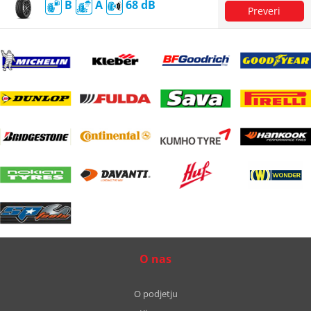
B
A
68
O nas
O podjetju