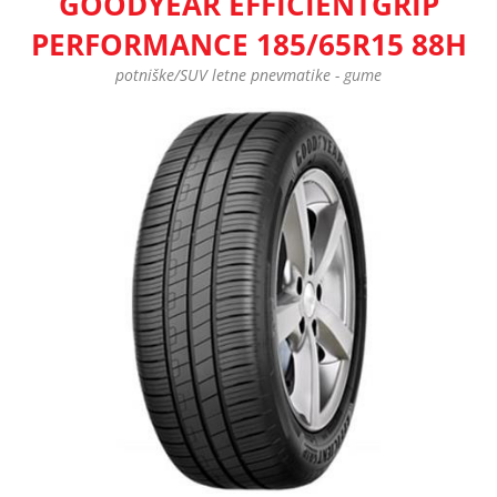
GOODYEAR EFFICIENTGRIP
PERFORMANCE 185/65R15 88H
potniške/SUV letne pnevmatike - gume