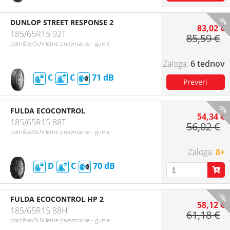
-3%
DUNLOP STREET RESPONSE 2
83,02 €
185/65R15 92T
85,59 €
potniške/SUV letne pnevmatike - gume
6 tednov
C
C
71
-3%
FULDA ECOCONTROL
54,34 €
185/65R15 88T
56,02 €
potniške/SUV letne pnevmatike - gume
8+
D
C
70
-5%
FULDA ECOCONTROL HP 2
58,12 €
185/65R15 88H
61,18 €
potniške/SUV letne pnevmatike - gume