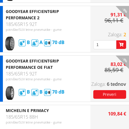
-5%
GOODYEAR EFFICIENTGRIP
91,31 €
PERFORMANCE 2
96,11 €
185/65R15 92T
potniške/SUV letne pnevmatike - gume
2
B
A
70
-3%
GOODYEAR EFFICIENTGRIP
83,02 €
PERFORMANCE OE FIAT
85,59 €
185/65R15 92T
potniške/SUV letne pnevmatike - gume
6 tednov
B
B
70
MICHELIN E PRIMACY
109,84 €
185/65R15 88H
potniške/SUV letne pnevmatike - gume