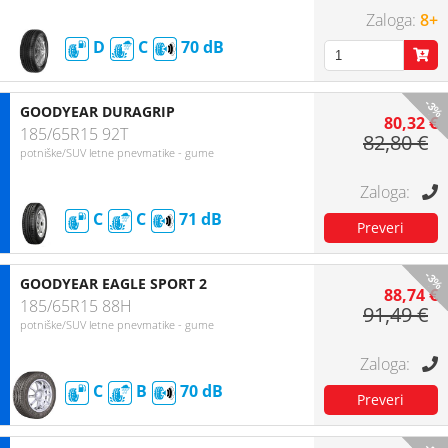
8+
D
C
70
-3%
GOODYEAR DURAGRIP
80,32 €
185/65R15 92T
82,80 €
potniške/SUV letne pnevmatike - gume
C
C
71
-3%
GOODYEAR EAGLE SPORT 2
88,74 €
185/65R15 88H
91,49 €
potniške/SUV letne pnevmatike - gume
C
B
70