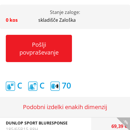
Stanje zaloge:
0 kos
skladišče Zaloška
Pošlji
povpraševanje
C
C
70
Podobni izdelki enakih dimenzij
-5%
DUNLOP SPORT BLURESPONSE
69,39 €
185/65R15 88H