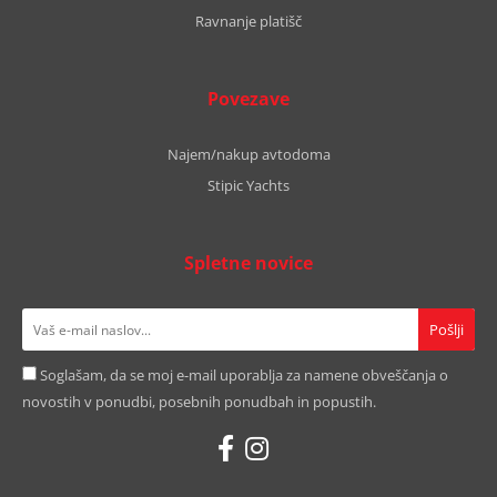
Ravnanje platišč
Povezave
Najem/nakup avtodoma
Stipic Yachts
Spletne novice
Soglašam, da se moj e-mail uporablja za namene obveščanja o
novostih v ponudbi, posebnih ponudbah in popustih.