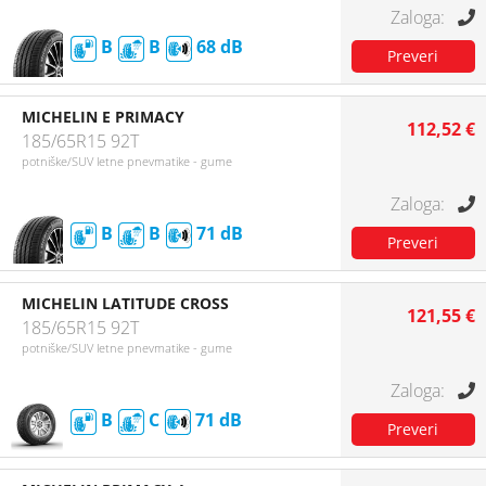
B
B
68
MICHELIN E PRIMACY
112,52 €
185/65R15 92T
potniške/SUV letne pnevmatike - gume
B
B
71
MICHELIN LATITUDE CROSS
121,55 €
185/65R15 92T
potniške/SUV letne pnevmatike - gume
B
C
71