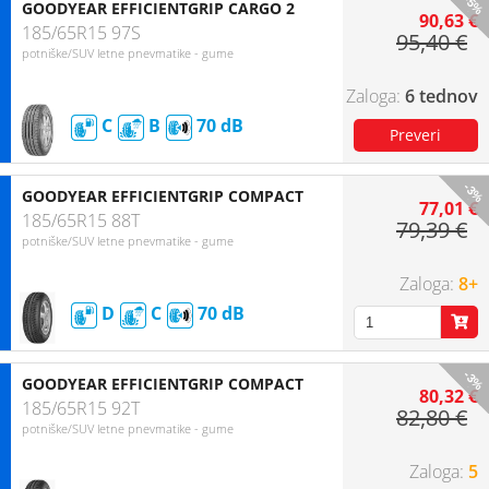
-5%
GOODYEAR EFFICIENTGRIP CARGO 2
90,63 €
185/65R15 97S
95,40 €
potniške/SUV letne pnevmatike - gume
6 tednov
C
B
70
-3%
GOODYEAR EFFICIENTGRIP COMPACT
77,01 €
185/65R15 88T
79,39 €
potniške/SUV letne pnevmatike - gume
8+
D
C
70
-3%
GOODYEAR EFFICIENTGRIP COMPACT
80,32 €
185/65R15 92T
82,80 €
potniške/SUV letne pnevmatike - gume
5