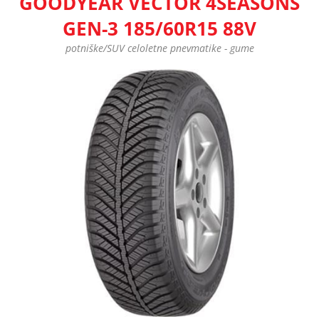
GOODYEAR VECTOR 4SEASONS
GEN-3 185/60R15 88V
potniške/SUV celoletne pnevmatike - gume