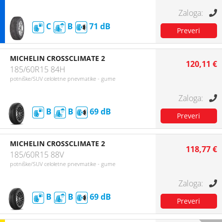
C
B
71
MICHELIN CROSSCLIMATE 2
120,11 €
185/60R15 84H
potniške/SUV celoletne pnevmatike - gume
B
B
69
MICHELIN CROSSCLIMATE 2
118,77 €
185/60R15 88V
potniške/SUV celoletne pnevmatike - gume
B
B
69