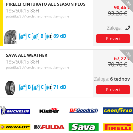
-3%
PIRELLI CINTURATO ALL SEASON PLUS
90,46 €
185/60R15 88H
93,26 €
potniške/SUV celoletne pnevmatike - gume
C
B
69
-5%
SAVA ALL WEATHER
67,22 €
185/60R15 88H
70,76 €
potniške/SUV celoletne pnevmatike - gume
6 tednov
B
C
71