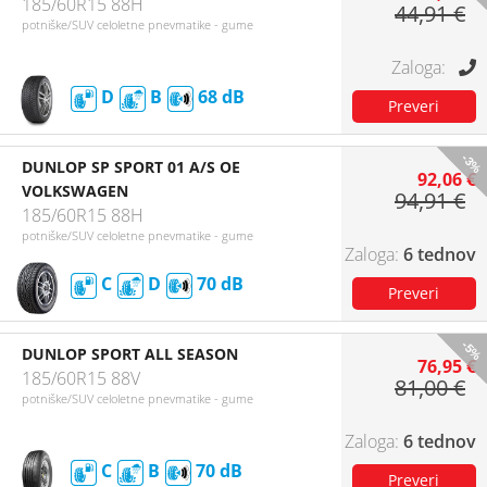
185/60R15 88H
44,91 €
potniške/SUV celoletne pnevmatike - gume
D
B
68
-3%
DUNLOP SP SPORT 01 A/S OE
92,06 €
VOLKSWAGEN
94,91 €
185/60R15 88H
potniške/SUV celoletne pnevmatike - gume
6 tednov
C
D
70
-5%
DUNLOP SPORT ALL SEASON
76,95 €
185/60R15 88V
81,00 €
potniške/SUV celoletne pnevmatike - gume
6 tednov
C
B
70