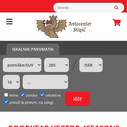
ISKALNIK PNEVMATIK
/
letne
zimske
celoletne
prikaži le pnevm. na zalogi