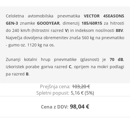
Celoletna avtomobilska pnevmatika
VECTOR 4SEASONS
GEN-3
znamke
GOODYEAR
, dimenzij
185/60R15
za hitrosti
do 240 km/h (hitrostni razred
V
) in indeksom nosilnosti
88V
.
Največja dovoljena obremenitev znaša 560 kg na pnevmatiko
- gumo oz. 1120 kg na os.
Zunanji kotalni hrup pnevmatike (glasnost) je
70 dB
,
izkoristek porabe goriva razred
C
, oprijem na mokri podlagi
pa razred
B
.
Prejšnja cena:
103,20 €
Spletni popust:
5,16 € (5%)
98,04 €
Cena z DDV: