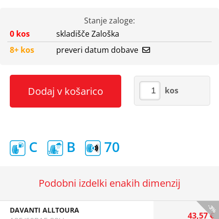
Stanje zaloge:
0 kos
skladišče Zaloška
8+ kos
preveri datum dobave
Dodaj v košarico
kos
C
B
70
Podobni izdelki enakih dimenzij
-3%
DAVANTI ALLTOURA
43,57 €