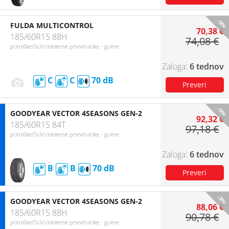
-5%
FULDA MULTICONTROL
70,38 €
185/60R15 88H
74,08 €
potniške/SUV celoletne pnevmatike - gume
6 tednov
C
C
70
-5%
GOODYEAR VECTOR 4SEASONS GEN-2
92,32 €
185/60R15 84T
97,18 €
potniške/SUV celoletne pnevmatike - gume
6 tednov
B
B
70
-3%
GOODYEAR VECTOR 4SEASONS GEN-2
88,06 €
185/60R15 88H
90,78 €
potniške/SUV celoletne pnevmatike - gume