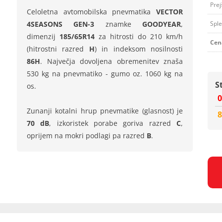
Prej
Celoletna avtomobilska pnevmatika
VECTOR
4SEASONS GEN-3
znamke
GOODYEAR
,
Sple
dimenzij
185/65R14
za hitrosti do 210 km/h
Cen
(hitrostni razred
H
) in indeksom nosilnosti
86H
. Največja dovoljena obremenitev znaša
530 kg na pnevmatiko - gumo oz. 1060 kg na
S
os.
0
Zunanji kotalni hrup pnevmatike (glasnost) je
8
70 dB
, izkoristek porabe goriva razred
C
,
oprijem na mokri podlagi pa razred
B
.