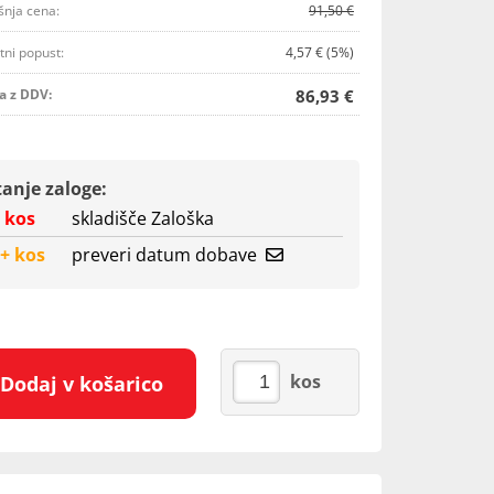
šnja cena:
91,50 €
tni popust:
4,57 € (5%)
a z DDV:
86,93 €
tanje zaloge:
 kos
skladišče Zaloška
+ kos
preveri datum dobave
kos
Dodaj v košarico