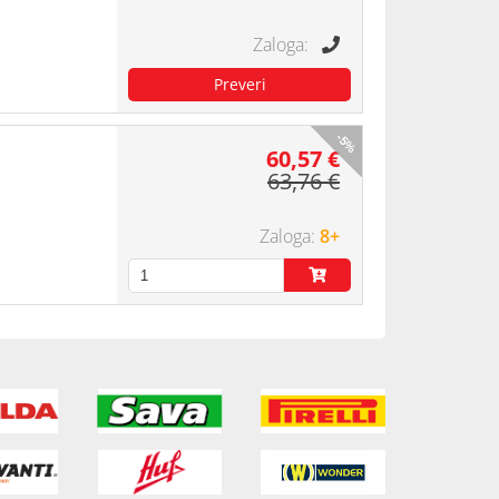
-5%
60,57 €
63,76 €
8+