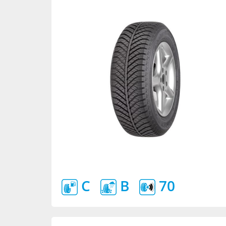
C
B
70