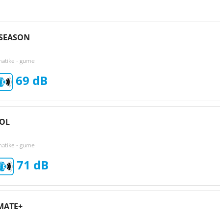
 SEASON
matike - gume
69
OL
matike - gume
71
MATE+