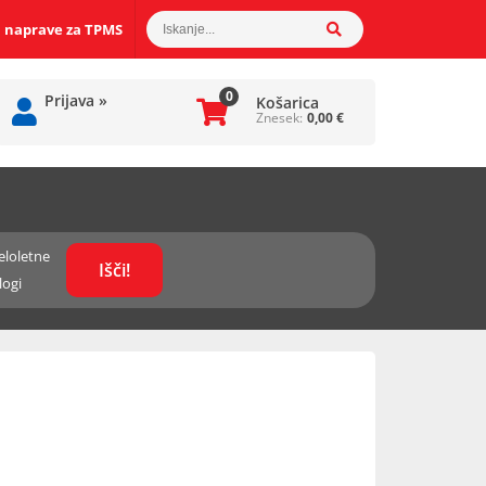
 naprave za TPMS
0
Prijava
»
Košarica
Znesek:
0,00
€
eloletne
logi