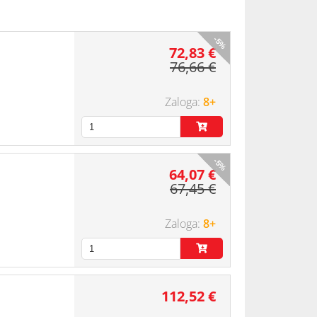
-5%
72,83 €
76,66 €
8+
-5%
64,07 €
67,45 €
8+
112,52 €