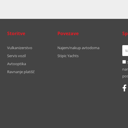
Storitve
Povezave
Sp
Vulkanizerstvo
Najem/nakup avtodoma
Servis vozil
Stipic Yachts
Avtooptika
nam
Ravnanje platišč
pos