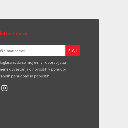
letne novice
Soglašam, da se moj e-mail uporablja za
ene obveščanja o novostih v ponudbi,
ebnih ponudbah in popustih.