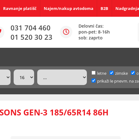
Ravnanje platišč
Najem/nakup avtodoma
B2B
Nadgradnja
031 704 460
Delovni čas:
pon-pet: 8-16h
01 520 30 23
sob: zaprto
letne
zimske
c
prikaži le pnevm. na za
ONS GEN-3 185/65R14 86H