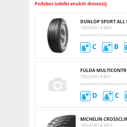
Podobni izdelki enakih dimenzij
DUNLOP SPORT ALL
185/65R14 86H
potniške/SUV celoletne pnev
C
B
FULDA MULTICONTR
185/65R14 86T
potniške/SUV celoletne pnev
D
C
MICHELIN CROSSCLI
185/65R14 90H