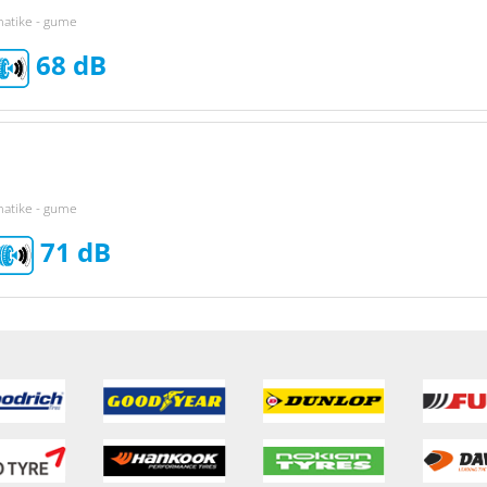
matike - gume
68
matike - gume
71