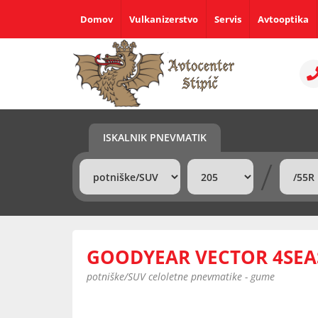
Domov
Vulkanizerstvo
Servis
Avtooptika
ISKALNIK PNEVMATIK
/
GOODYEAR VECTOR 4SEAS
potniške/SUV celoletne pnevmatike - gume