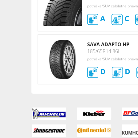
potniške/SUV celoletne pnev
A
C
SAVA ADAPTO HP
185/65R14 86H
potniške/SUV celoletne pnev
D
D