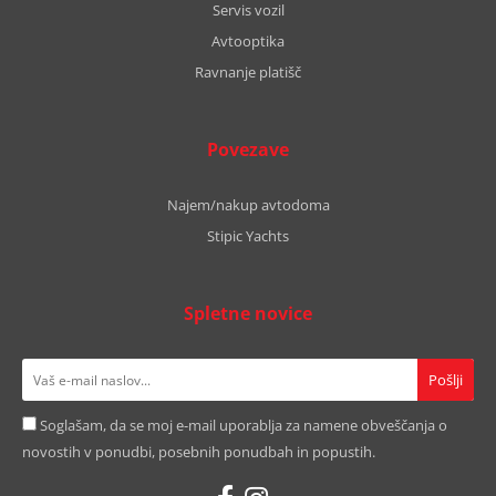
Servis vozil
Avtooptika
Ravnanje platišč
Povezave
Najem/nakup avtodoma
Stipic Yachts
Spletne novice
Soglašam, da se moj e-mail uporablja za namene obveščanja o
novostih v ponudbi, posebnih ponudbah in popustih.