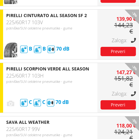
-3%
PIRELLI CINTURATO ALL SEASON SF 2
139,90 €
225/60R17 103V
144,23
potniške/SUV celoletne pnevmatike - gume
€
B
B
70
-3%
PIRELLI SCORPION VERDE ALL SEASON
147,27 €
225/60R17 103H
151,82
potniške/SUV celoletne pnevmatike - gume
€
C
C
70
-5%
SAVA ALL WEATHER
118,00 €
225/60R17 99V
124,21
potniške/SUV celoletne pnevmatike - gume
€