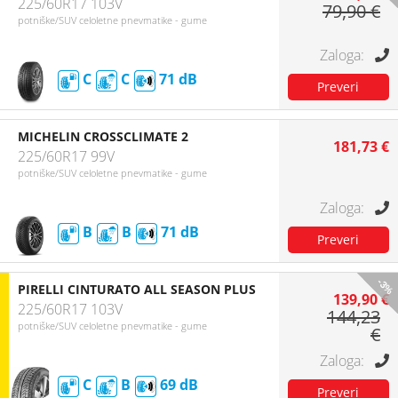
225/60R17 103V
79,90 €
potniške/SUV celoletne pnevmatike - gume
C
C
71
MICHELIN CROSSCLIMATE 2
181,73 €
225/60R17 99V
potniške/SUV celoletne pnevmatike - gume
B
B
71
-3%
PIRELLI CINTURATO ALL SEASON PLUS
139,90 €
225/60R17 103V
144,23
potniške/SUV celoletne pnevmatike - gume
€
C
B
69