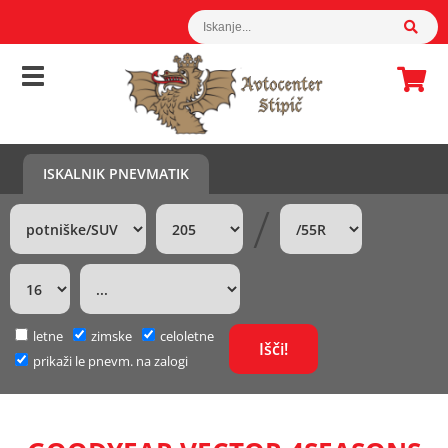
ISKALNIK PNEVMATIK
/
letne
zimske
celoletne
prikaži le pnevm. na zalogi