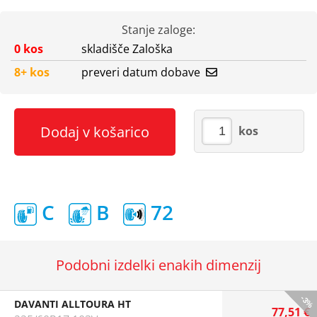
Stanje zaloge:
0 kos
skladišče Zaloška
8+ kos
preveri datum dobave
Dodaj v košarico
kos
C
B
72
Podobni izdelki enakih dimenzij
-3%
DAVANTI ALLTOURA HT
77,51 €