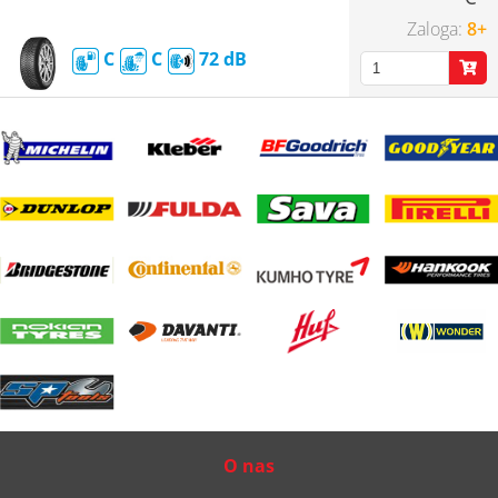
8+
C
C
72
O nas