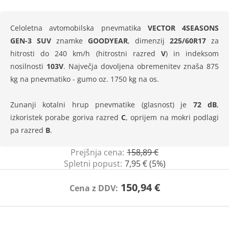
Celoletna avtomobilska pnevmatika
VECTOR 4SEASONS
GEN-3 SUV
znamke
GOODYEAR
, dimenzij
225/60R17
za
hitrosti do 240 km/h (hitrostni razred
V
) in indeksom
nosilnosti
103V
. Največja dovoljena obremenitev znaša 875
kg na pnevmatiko - gumo oz. 1750 kg na os.
Zunanji kotalni hrup pnevmatike (glasnost) je
72 dB
,
izkoristek porabe goriva razred
C
, oprijem na mokri podlagi
pa razred
B
.
Prejšnja cena:
158,89 €
Spletni popust:
7,95 € (5%)
150,94 €
Cena z DDV: