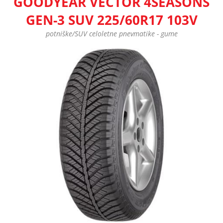
GOODYEAR VECTOR 4SEASONS
GEN-3 SUV 225/60R17 103V
potniške/SUV celoletne pnevmatike - gume