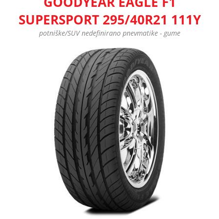
GOODYEAR EAGLE F1
SUPERSPORT 295/40R21 111Y
potniške/SUV nedefinirano pnevmatike - gume