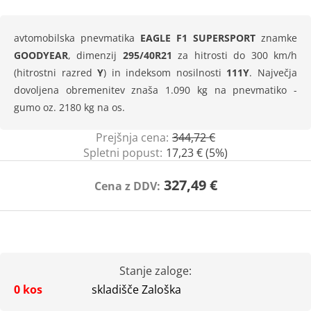
avtomobilska pnevmatika
EAGLE F1 SUPERSPORT
znamke
GOODYEAR
, dimenzij
295/40R21
za hitrosti do 300 km/h
(hitrostni razred
Y
) in indeksom nosilnosti
111Y
. Največja
dovoljena obremenitev znaša 1.090 kg na pnevmatiko -
gumo oz. 2180 kg na os.
Prejšnja cena:
344,72 €
Spletni popust:
17,23 € (5%)
327,49 €
Cena z DDV:
Stanje zaloge:
0 kos
skladišče Zaloška