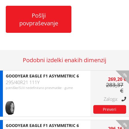
Pošlji
povpraševanje
Podobni izdelki enakih dimenzij
-5%
GOODYEAR EAGLE F1 ASYMMETRIC 6
269,20 €
295/40R21 111Y
283,37
potniške/SUV nedefinirano pnevmatike - gume
€
-5%
GOODYEAR EAGLE F1 ASYMMETRIC 6
296,16 €