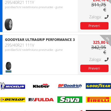
295/40R21 111Y
311,75
potniške/SUV nedefinirano pnevmatike - gume
€
-5%
GOODYEAR ULTRAGRIP PERFORMANCE 3
325,80 €
295/40R21 111V
342,95
potniške/SUV nedefinirano pnevmatike - gume
€