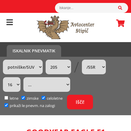
ISKALNIK PNEVMATIK
/
letne
zimske
celoletne
prikaži le pnevm. na zalogi