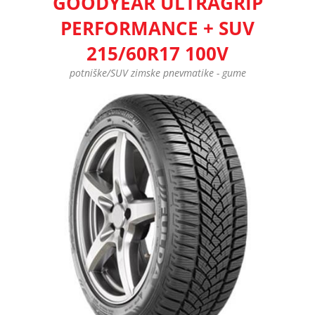
GOODYEAR ULTRAGRIP
PERFORMANCE + SUV
215/60R17 100V
potniške/SUV zimske pnevmatike - gume