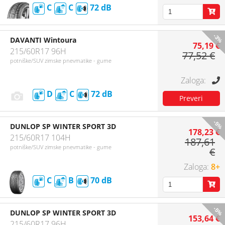
C
C
72
-3%
DAVANTI Wintoura
75,19 €
215/60R17 96H
77,52 €
potniške/SUV zimske pnevmatike - gume
D
C
72
-5%
DUNLOP SP WINTER SPORT 3D
178,23 €
215/60R17 104H
187,61
potniške/SUV zimske pnevmatike - gume
€
8+
C
B
70
-5%
DUNLOP SP WINTER SPORT 3D
153,64 €
215/60R17 96H