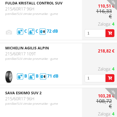
-5%
FULDA KRISTALL CONTROL SUV
110,51 €
215/60R17 96H
116,33
potniške/SUV zimske pnevmatike - gume
€
4
C
C
72
MICHELIN AGILIS ALPIN
218,82 €
215/60R17 109T
potniške/SUV zimske pnevmatike - gume
4
B
B
71
-5%
SAVA ESKIMO SUV 2
103,28 €
215/60R17 96H
108,72
potniške/SUV zimske pnevmatike - gume
€
4