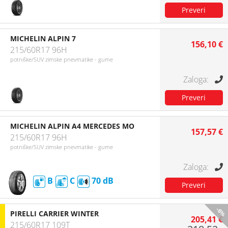
MICHELIN ALPIN 7
156,10 €
215/60R17 96H
potniške/SUV zimske pnevmatike - gume
MICHELIN ALPIN A4 MERCEDES MO
157,57 €
215/60R17 96H
potniške/SUV zimske pnevmatike - gume
B
C
70
-6%
PIRELLI CARRIER WINTER
205,41 €
215/60R17 109T