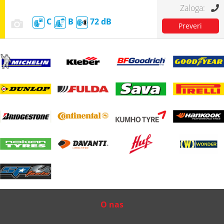
C
B
72
O nas