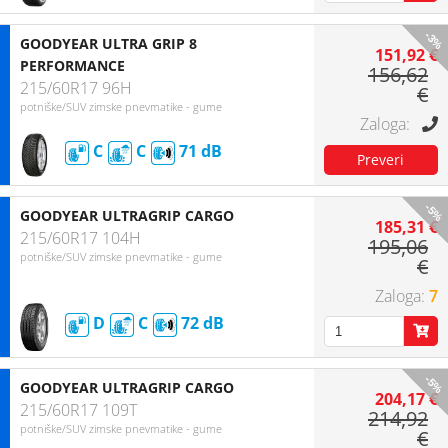
-3%
GOODYEAR ULTRA GRIP 8
151,92 €
PERFORMANCE
156,62
215/60R17 96H
€
potniške/SUV zimske pnevmatike - gume
C
C
71
-5%
GOODYEAR ULTRAGRIP CARGO
185,31 €
215/60R17 104H
195,06
potniške/SUV zimske pnevmatike - gume
€
7
D
C
72
-5%
GOODYEAR ULTRAGRIP CARGO
204,17 €
215/60R17 109T
214,92
potniške/SUV zimske pnevmatike - gume
€