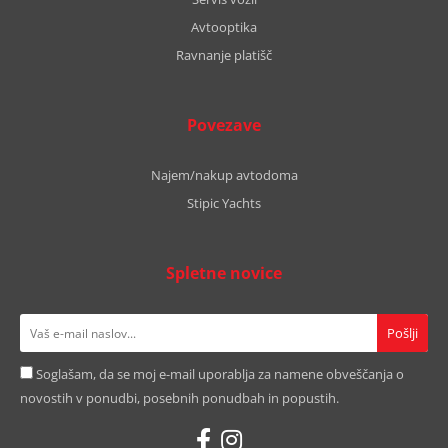
Avtooptika
Ravnanje platišč
Povezave
Najem/nakup avtodoma
Stipic Yachts
Spletne novice
Soglašam, da se moj e-mail uporablja za namene obveščanja o
novostih v ponudbi, posebnih ponudbah in popustih.