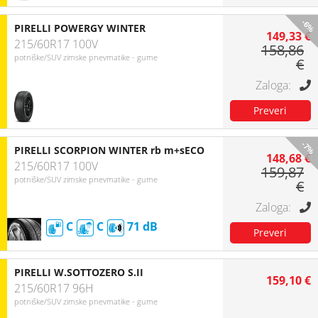
-6%
PIRELLI POWERGY WINTER
149,33 €
215/60R17 100V
158,86
potniške/SUV zimske pnevmatike - gume
€
-7%
PIRELLI SCORPION WINTER rb m+sECO
148,68 €
215/60R17 100V
159,87
potniške/SUV zimske pnevmatike - gume
€
C
C
71
PIRELLI W.SOTTOZERO S.II
159,10 €
215/60R17 96H
potniške/SUV zimske pnevmatike - gume