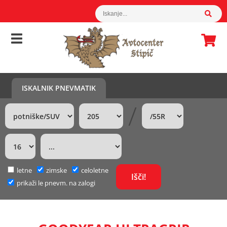
ISKALNIK PNEVMATIK
/
letne
zimske
celoletne
prikaži le pnevm. na zalogi