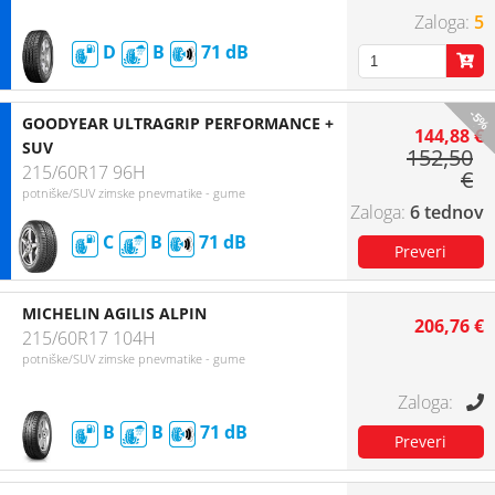
5
D
B
71
-5%
GOODYEAR ULTRAGRIP PERFORMANCE +
144,88 €
SUV
152,50
215/60R17 96H
€
potniške/SUV zimske pnevmatike - gume
6 tednov
C
B
71
MICHELIN AGILIS ALPIN
206,76 €
215/60R17 104H
potniške/SUV zimske pnevmatike - gume
B
B
71