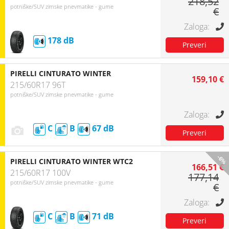
218,52
potniške/SUV zimske pnevmatike - gume
€
178
PIRELLI CINTURATO WINTER
159,10 €
215/60R17 96T
potniške/SUV zimske pnevmatike - gume
C
B
67
-6%
PIRELLI CINTURATO WINTER WTC2
166,51 €
215/60R17 100V
177,14
potniške/SUV zimske pnevmatike - gume
€
C
B
71