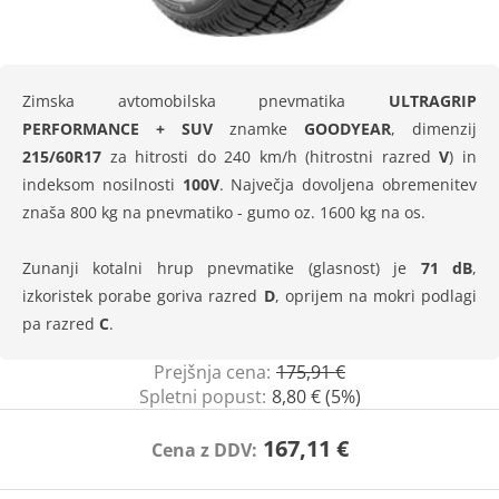
Zimska avtomobilska pnevmatika
ULTRAGRIP
PERFORMANCE + SUV
znamke
GOODYEAR
, dimenzij
215/60R17
za hitrosti do 240 km/h (hitrostni razred
V
) in
indeksom nosilnosti
100V
. Največja dovoljena obremenitev
znaša 800 kg na pnevmatiko - gumo oz. 1600 kg na os.
Zunanji kotalni hrup pnevmatike (glasnost) je
71 dB
,
izkoristek porabe goriva razred
D
, oprijem na mokri podlagi
pa razred
C
.
Prejšnja cena:
175,91 €
Spletni popust:
8,80 € (5%)
167,11 €
Cena z DDV: