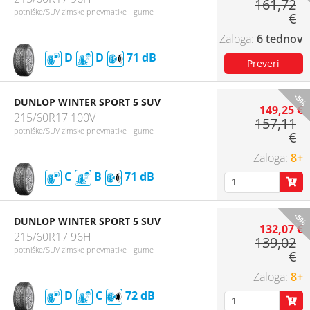
161,72
potniške/SUV zimske pnevmatike - gume
€
6 tednov
D
D
71
-5%
DUNLOP WINTER SPORT 5 SUV
149,25 €
215/60R17 100V
157,11
potniške/SUV zimske pnevmatike - gume
€
8+
C
B
71
-5%
DUNLOP WINTER SPORT 5 SUV
132,07 €
215/60R17 96H
139,02
potniške/SUV zimske pnevmatike - gume
€
8+
D
C
72