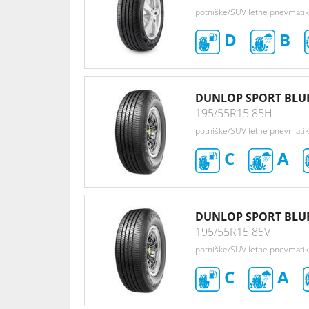
potniške/SUV letne pnevmati
D
B
DUNLOP SPORT BLU
195/55R15 85H
potniške/SUV letne pnevmati
C
A
DUNLOP SPORT BLU
195/55R15 85V
potniške/SUV letne pnevmati
C
A