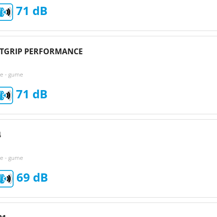
71
NTGRIP PERFORMANCE
ke - gume
71
4
ke - gume
69