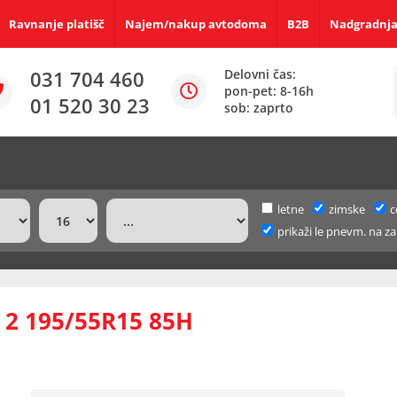
Ravnanje platišč
Najem/nakup avtodoma
B2B
Nadgradnja
031 704 460
Delovni čas:
pon-pet: 8-16h
01 520 30 23
sob: zaprto
letne
zimske
c
prikaži le pnevm. na za
2 195/55R15 85H