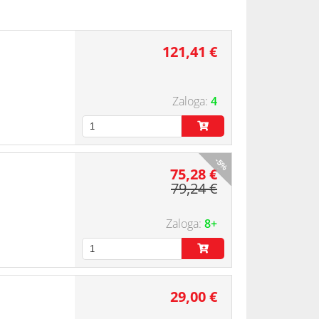
121,41 €
4
-5%
75,28 €
79,24 €
8+
29,00 €