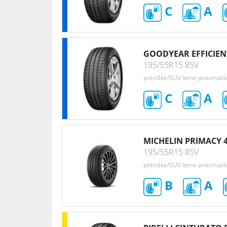
C
A
GOODYEAR EFFICIE
195/55R15 85V
potniške/SUV letne pnevmati
C
A
MICHELIN PRIMACY 
195/55R15 85V
potniške/SUV letne pnevmati
B
A