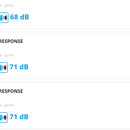
ke - gume
68
RESPONSE
ke - gume
71
RESPONSE
ke - gume
71