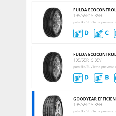
FULDA ECOCONTROL
195/55R15 85H
potniške/SUV letne pnevmati
D
C
FULDA ECOCONTROL
195/55R15 85V
potniške/SUV letne pnevmati
D
B
GOODYEAR EFFICIE
195/55R15 85H
potniške/SUV letne pnevmati