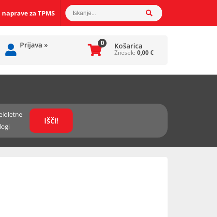
 naprave za TPMS
0
Prijava
»
Košarica
Znesek:
0,00
€
eloletne
logi