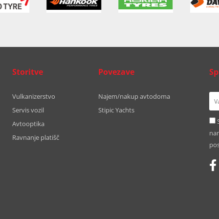
Storitve
Povezave
Sp
Vulkanizerstvo
Najem/nakup avtodoma
Servis vozil
Stipic Yachts
Avtooptika
nam
Ravnanje platišč
pos