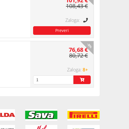
101,92 €
108,43 €
-5%
76,68 €
80,72 €
8+