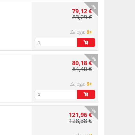
-5%
79,12 €
83,29 €
8+
-5%
80,18 €
84,40 €
8+
-5%
121,96 €
128,38 €