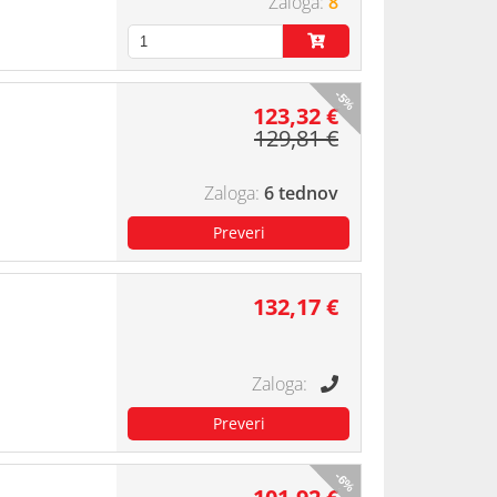
8
-5%
123,32 €
129,81 €
6 tednov
132,17 €
-6%