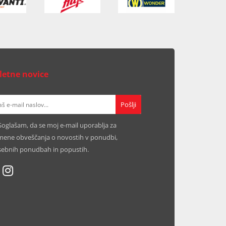
letne novice
Soglašam, da se moj e-mail uporablja za
ene obveščanja o novostih v ponudbi,
ebnih ponudbah in popustih.