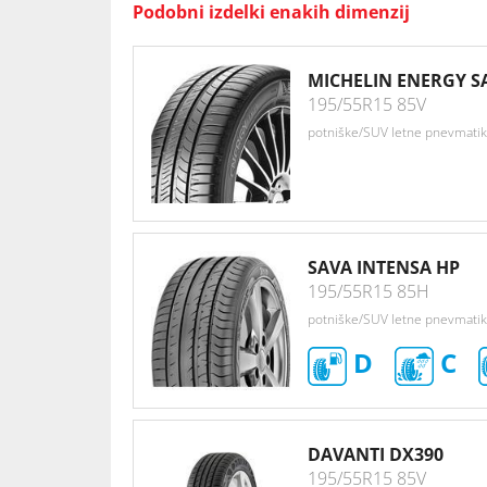
Podobni izdelki enakih dimenzij
MICHELIN ENERGY S
195/55R15 85V
potniške/SUV letne pnevmati
SAVA INTENSA HP
195/55R15 85H
potniške/SUV letne pnevmati
D
C
DAVANTI DX390
195/55R15 85V