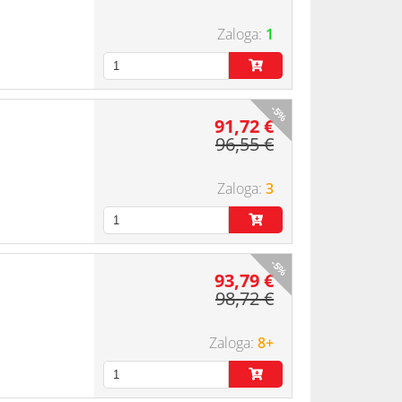
1
-5%
91,72 €
96,55 €
3
-5%
93,79 €
98,72 €
8+