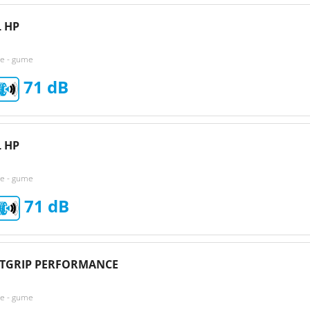
 HP
ke - gume
71
 HP
ke - gume
71
NTGRIP PERFORMANCE
ke - gume