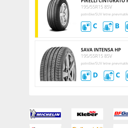
PIRELLI CINTURATO 
195/55R15 85V
potniške/SUV letne pnevmati
C
B
SAVA INTENSA HP
195/55R15 85V
potniške/SUV letne pnevmati
D
C