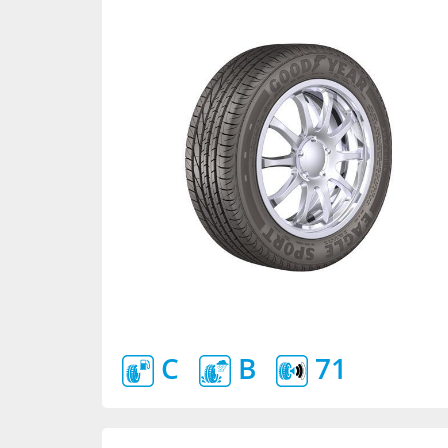
C
B
71