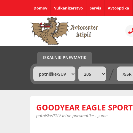
Domov
Vulkanizerstvo
Servis
Avtooptika
ISKALNIK PNEVMATIK
/
GOODYEAR EAGLE SPORT 
potniške/SUV letne pnevmatike - gume