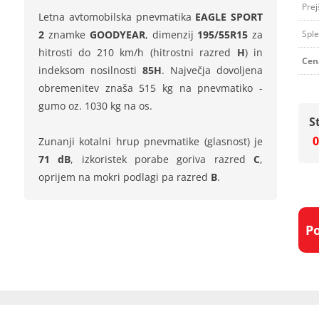
Prej
Letna avtomobilska pnevmatika
EAGLE SPORT
2
znamke
GOODYEAR
, dimenzij
195/55R15
za
Sple
hitrosti do 210 km/h (hitrostni razred
H
) in
Cen
indeksom nosilnosti
85H
. Največja dovoljena
obremenitev znaša 515 kg na pnevmatiko -
gumo oz. 1030 kg na os.
S
0
Zunanji kotalni hrup pnevmatike (glasnost) je
71 dB
, izkoristek porabe goriva razred
C
,
oprijem na mokri podlagi pa razred
B
.
P