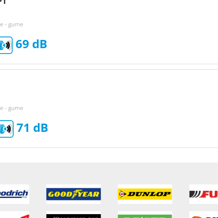
P1
ke - gume
69
ke - gume
71