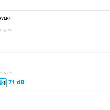
AVER+
ke - gume
ke - gume
71