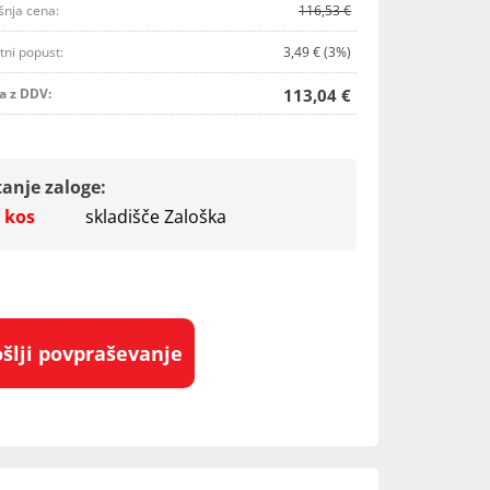
šnja cena:
116,53 €
tni popust:
3,49 € (3%)
a z DDV:
113,04 €
tanje zaloge:
 kos
skladišče Zaloška
ošlji povpraševanje