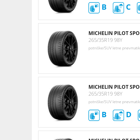
B
C
MICHELIN PILOT SPO
265/35R19 98Y
potniške/SUV letne pnevmati
MICHELIN PILOT SP
265/35R19 98Y
potniške/SUV letne pnevmati
B
D