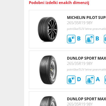
Podobni izdelki enakih dimenzij
MICHELIN PILOT SU
265/35R19 98Y
potniške/SUV letne pnevmati
B
B
DUNLOP SPORT MAX
265/35R19 98Y
potniške/SUV letne pnevmati
D
A
DUNLOP SPORT MAX
265/35R19 98Y