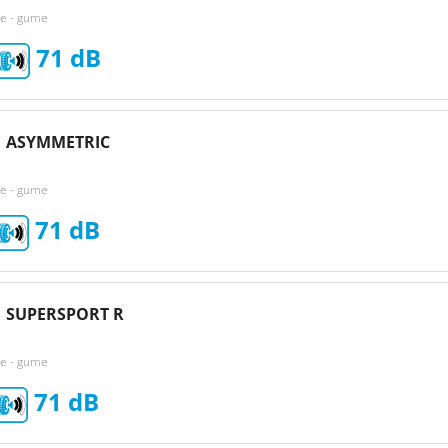
ke - gume
71
1 ASYMMETRIC
ke - gume
71
 SUPERSPORT R
ke - gume
71