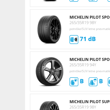
MICHELIN PILOT SPO
265/35R19 98Y
potniške/SUV letne pnevmati
71
MICHELIN PILOT SPO
265/35R19 94Y
potniške/SUV letne pnevmati
B
B
MICHELIN PILOT SU
265/35R19 98Y