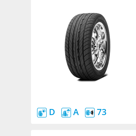
D
A
73