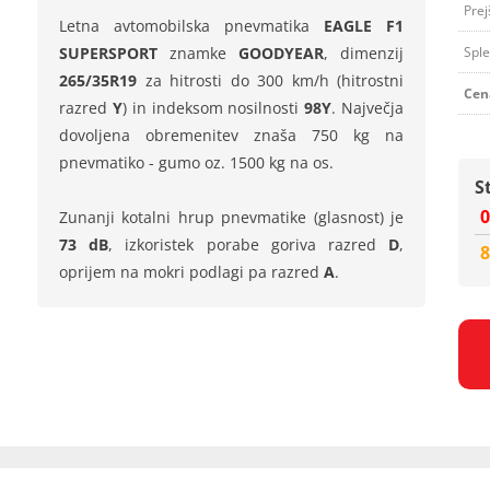
Prej
Letna avtomobilska pnevmatika
EAGLE F1
SUPERSPORT
znamke
GOODYEAR
, dimenzij
Sple
265/35R19
za hitrosti do 300 km/h (hitrostni
Cen
razred
Y
) in indeksom nosilnosti
98Y
. Največja
dovoljena obremenitev znaša 750 kg na
pnevmatiko - gumo oz. 1500 kg na os.
S
0
Zunanji kotalni hrup pnevmatike (glasnost) je
73 dB
, izkoristek porabe goriva razred
D
,
8
oprijem na mokri podlagi pa razred
A
.