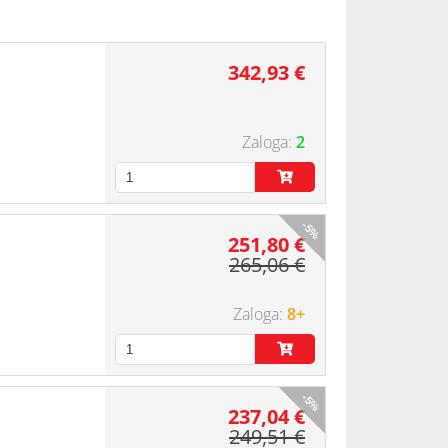
342,93 €
2
-5%
251,80 €
265,06 €
8+
-5%
237,04 €
249,51 €