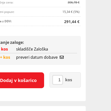
šnja cena:
306,78 €
tni popust:
15,34 € (5%)
a z DDV:
291,44 €
tanje zaloge:
 kos
skladišče Zaloška
+ kos
preveri datum dobave
kos
Dodaj v košarico