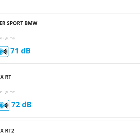
PER SPORT BMW
ke - gume
71
X RT
ke - gume
72
X RT2