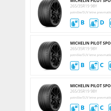
MICHELIN PILOT SP
265/35R19 98Y
potniške/SUV letne pnevmati
B
D
MICHELIN PILOT SP
265/35R19 98Y
potniške/SUV letne pnevmati
B
C
MICHELIN PILOT SP
265/35R19 98Y
potniške/SUV letne pnevmati
B
C