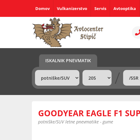
Domov
Vulkanizerstvo
Servis
Avtooptika
ISKALNIK PNEVMATIK
/
GOODYEAR EAGLE F1 SUP
potniške/SUV letne pnevmatike - gume