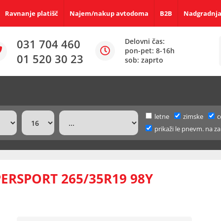
Ravnanje platišč
Najem/nakup avtodoma
B2B
Nadgradnja
031 704 460
Delovni čas:
pon-pet: 8-16h
01 520 30 23
sob: zaprto
letne
zimske
c
prikaži le pnevm. na za
ERSPORT 265/35R19 98Y