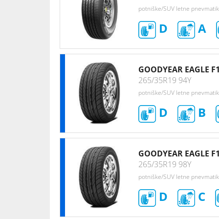
potniške/SUV letne pnevmati
D
A
GOODYEAR EAGLE F
265/35R19 94Y
potniške/SUV letne pnevmati
D
B
GOODYEAR EAGLE F1
265/35R19 98Y
potniške/SUV letne pnevmati
D
C