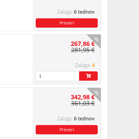
6 tednov
-5%
267,86 €
281,95 €
4
-5%
342,98 €
361,03 €
6 tednov