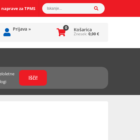
 naprave za TPMS
0
Prijava
»
Košarica
Znesek:
0,00
€
eloletne
logi