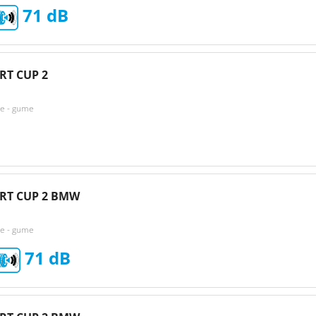
71
RT CUP 2
ke - gume
ORT CUP 2 BMW
ke - gume
71