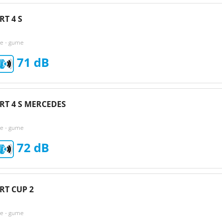
RT 4 S
ke - gume
71
RT 4 S MERCEDES
ke - gume
72
RT CUP 2
ke - gume