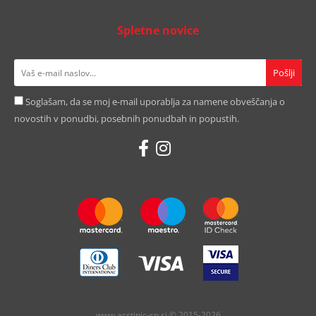
Spletne novice
Soglašam, da se moj e-mail uporablja za namene obveščanja o
novostih v ponudbi, posebnih ponudbah in popustih.
www.acstipic-sp.si © 2015-2026