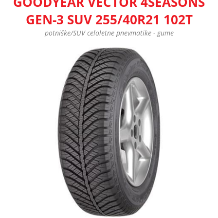
GOODYEAR VECTOR 4SEASONS
GEN-3 SUV 255/40R21 102T
potniške/SUV celoletne pnevmatike - gume