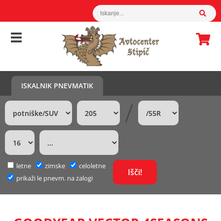
ISKALNIK PNEVMATIK
/
letne
zimske
celoletne
prikaži le pnevm. na zalogi