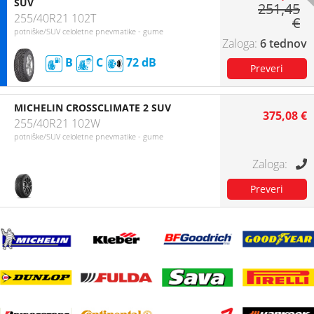
SUV
251,45
255/40R21 102T
€
potniške/SUV celoletne pnevmatike - gume
6 tednov
B
C
72
MICHELIN CROSSCLIMATE 2 SUV
375,08 €
255/40R21 102W
potniške/SUV celoletne pnevmatike - gume