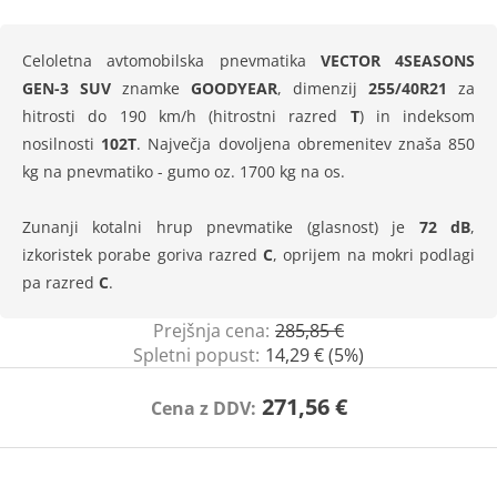
Celoletna avtomobilska pnevmatika
VECTOR 4SEASONS
GEN-3 SUV
znamke
GOODYEAR
, dimenzij
255/40R21
za
hitrosti do 190 km/h (hitrostni razred
T
) in indeksom
nosilnosti
102T
. Največja dovoljena obremenitev znaša 850
kg na pnevmatiko - gumo oz. 1700 kg na os.
Zunanji kotalni hrup pnevmatike (glasnost) je
72 dB
,
izkoristek porabe goriva razred
C
, oprijem na mokri podlagi
pa razred
C
.
Prejšnja cena:
285,85 €
Spletni popust:
14,29 € (5%)
271,56 €
Cena z DDV: