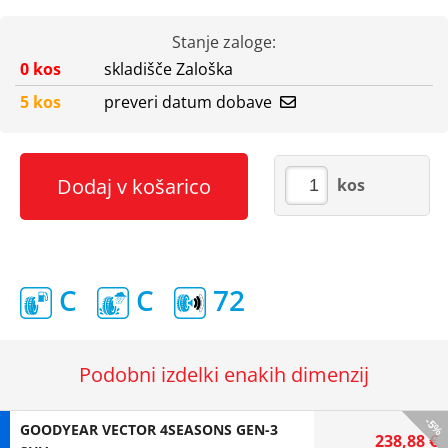
Stanje zaloge:
0 kos
skladišče Zaloška
5 kos
preveri datum dobave
Dodaj v košarico
kos
C
C
72
Podobni izdelki enakih dimenzij
-5%
GOODYEAR VECTOR 4SEASONS GEN-3
238,88 €