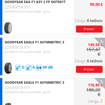
GOODYEAR EAG F1 ASY 2 FP DOT5017
99,00 €
225/45R18 91Y
potniške/SUV letne pnevmatike - gume
6 tednov
-5%
GOODYEAR EAGLE F1 ASYMMETRIC 2
149,59 €
225/45R18 91Y
157,47
potniške/SUV letne pnevmatike - gume
€
6 tednov
D
A
69
-5%
GOODYEAR EAGLE F1 ASYMMETRIC 3
176,89 €
225/45R18 91Y
186,20
potniške/SUV letne pnevmatike - gume
€
2