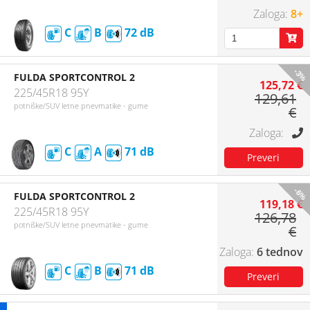
8+
C
B
72
-3%
FULDA SPORTCONTROL 2
125,72 €
225/45R18 95Y
129,61
potniške/SUV letne pnevmatike - gume
€
C
A
71
-6%
FULDA SPORTCONTROL 2
119,18 €
225/45R18 95Y
126,78
potniške/SUV letne pnevmatike - gume
€
6 tednov
C
B
71