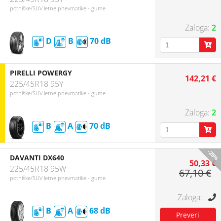
potniške/SUV letne pnevmatike - gume
2
D
B
70
PIRELLI POWERGY
142,21 €
225/45R18 95Y
potniške/SUV letne pnevmatike - gume
2
B
A
70
-25%
DAVANTI DX640
50,33 €
225/45R18 95W
67,10 €
potniške/SUV letne pnevmatike - gume
B
A
68