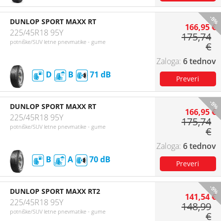
-5%
DUNLOP SPORT MAXX RT
166,95 €
225/45R18 95Y
175,74
potniške/SUV letne pnevmatike - gume
€
6 tednov
D
B
71
-5%
DUNLOP SPORT MAXX RT
166,95 €
225/45R18 95Y
175,74
potniške/SUV letne pnevmatike - gume
€
6 tednov
B
A
70
-5%
DUNLOP SPORT MAXX RT2
141,54 €
225/45R18 95Y
148,99
potniške/SUV letne pnevmatike - gume
€