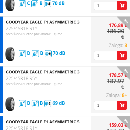
C
B
70
-5%
GOODYEAR EAGLE F1 ASYMMETRIC 3
176,89 €
225/45R18 91Y
186,20
potniške/SUV letne pnevmatike - gume
€
8
D
B
70
-5%
GOODYEAR EAGLE F1 ASYMMETRIC 3
178,57 €
225/45R18 95Y
187,97
potniške/SUV letne pnevmatike - gume
€
8+
B
B
69
-5%
GOODYEAR EAGLE F1 ASYMMETRIC 5
159,03 €
225/45R18 91Y