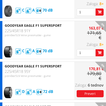
8+
C
A
70
-5%
GOODYEAR EAGLE F1 SUPERSPORT
163,07 €
225/45R18 91Y
171,65
potniške/SUV letne pnevmatike - gume
€
8+
C
A
70
-5%
GOODYEAR EAGLE F1 SUPERSPORT
170,81 €
225/45R18 95Y
179,80
potniške/SUV letne pnevmatike - gume
€
6 tednov
D
A
72