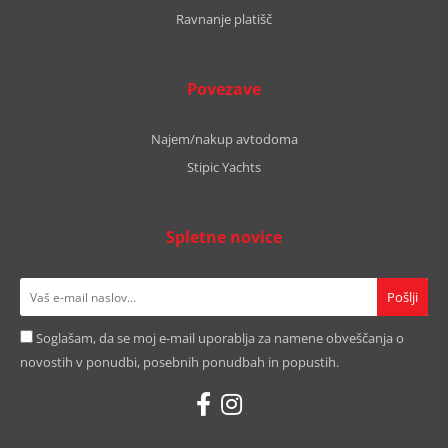
Ravnanje platišč
Povezave
Najem/nakup avtodoma
Stipic Yachts
Spletne novice
Soglašam, da se moj e-mail uporablja za namene obveščanja o
novostih v ponudbi, posebnih ponudbah in popustih.