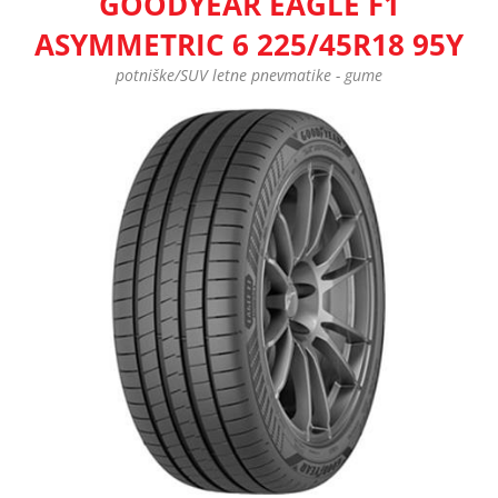
GOODYEAR EAGLE F1
ASYMMETRIC 6 225/45R18 95Y
potniške/SUV letne pnevmatike - gume