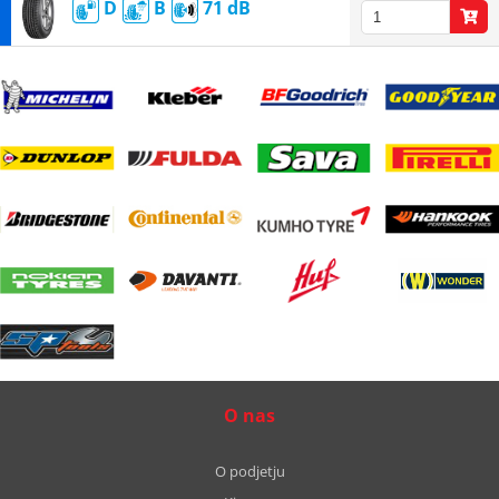
D
B
71
O nas
O podjetju