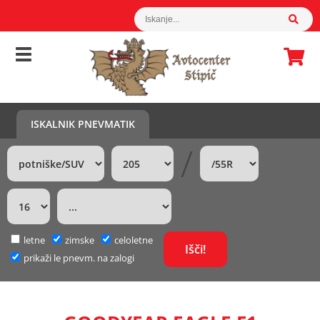
ISKALNIK PNEVMATIK
/
letne
zimske
celoletne
prikaži le pnevm. na zalogi