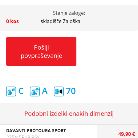
Stanje zaloge:
0 kos
skladišče Zaloška
Pošlji
povpraševanje
C
A
70
Podobni izdelki enakih dimenzij
DAVANTI PROTOURA SPORT
49,90 €
225/45R18 95Y