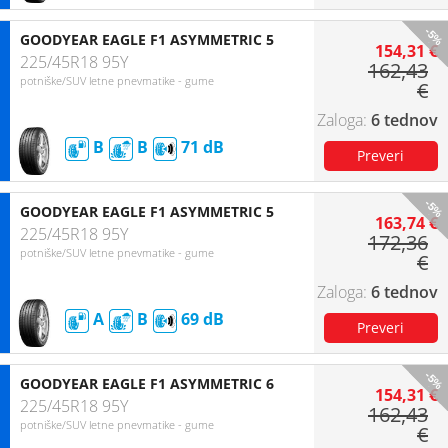
-5%
GOODYEAR EAGLE F1 ASYMMETRIC 5
154,31 €
225/45R18 95Y
162,43
potniške/SUV letne pnevmatike - gume
€
6 tednov
B
B
71
-5%
GOODYEAR EAGLE F1 ASYMMETRIC 5
163,74 €
225/45R18 95Y
172,36
potniške/SUV letne pnevmatike - gume
€
6 tednov
A
B
69
-5%
GOODYEAR EAGLE F1 ASYMMETRIC 6
154,31 €
225/45R18 95Y
162,43
potniške/SUV letne pnevmatike - gume
€