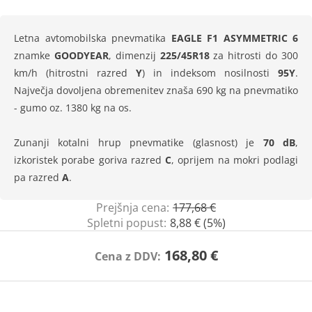
Letna avtomobilska pnevmatika
EAGLE F1 ASYMMETRIC 6
znamke
GOODYEAR
, dimenzij
225/45R18
za hitrosti do 300
km/h (hitrostni razred
Y
) in indeksom nosilnosti
95Y
.
Največja dovoljena obremenitev znaša 690 kg na pnevmatiko
- gumo oz. 1380 kg na os.
Zunanji kotalni hrup pnevmatike (glasnost) je
70 dB
,
izkoristek porabe goriva razred
C
, oprijem na mokri podlagi
pa razred
A
.
Prejšnja cena:
177,68 €
Spletni popust:
8,88 € (5%)
168,80 €
Cena z DDV: