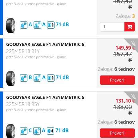
167,40
potniške/SUV letne pnevmatike - gume
€
3
A
A
71
-5%
GOODYEAR EAGLE F1 ASYMMETRIC 5
149,59 €
225/45R18 91Y
157,47
potniške/SUV letne pnevmatike - gume
€
6 tednov
B
A
71
-5%
GOODYEAR EAGLE F1 ASYMMETRIC 5
131,10 €
225/45R18 95Y
138,00
potniške/SUV letne pnevmatike - gume
€
6 tednov
C
A
71