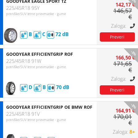
-3%
GOODYEAR EAGLE SPORT TZ
142,17 €
225/45R18 95Y
146,57
potniške/SUV letne pnevmatike - gume
€
B
C
72
-3%
GOODYEAR EFFICIENTGRIP ROF
166,50 €
225/45R18 91W
171,65
potniške/SUV letne pnevmatike - gume
€
D
B
70
-3%
GOODYEAR EFFICIENTGRIP OE BMW ROF
164,91 €
225/45R18 91V
170,01
potniške/SUV letne pnevmatike - gume
€
8+