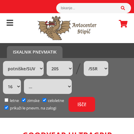
ISKALNIK PNEVMATIK
/
letne
zimske
celoletne
prikaži le pnevm. na zalogi