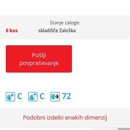
Stanje zaloge:
0 kos
skladišče Zaloška
Pošlji
povpraševanje
C
C
72
Podobni izdelki enakih dimenzij