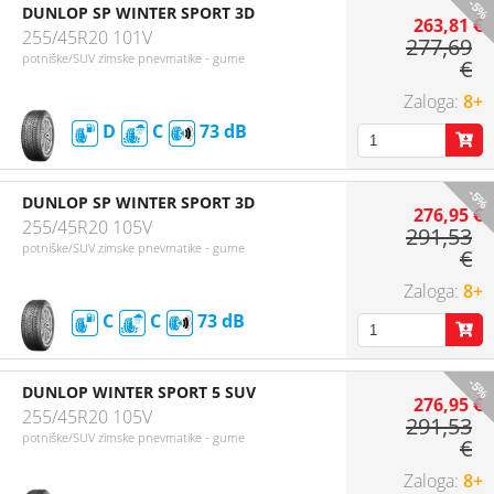
-5%
DUNLOP SP WINTER SPORT 3D
263,81 €
255/45R20 101V
277,69
potniške/SUV zimske pnevmatike - gume
€
8+
D
C
73
-5%
DUNLOP SP WINTER SPORT 3D
276,95 €
255/45R20 105V
291,53
potniške/SUV zimske pnevmatike - gume
€
8+
C
C
73
-5%
DUNLOP WINTER SPORT 5 SUV
276,95 €
255/45R20 105V
291,53
potniške/SUV zimske pnevmatike - gume
€
8+