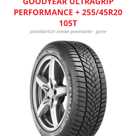
GOODYEAR ULTRAGRIP
PERFORMANCE + 255/45R20
105T
potniške/SUV zimske pnevmatike - gume