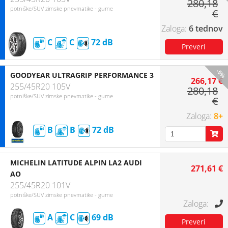
280,18
potniške/SUV zimske pnevmatike - gume
€
6 tednov
C
C
72
-5%
GOODYEAR ULTRAGRIP PERFORMANCE 3
266,17 €
255/45R20 105V
280,18
potniške/SUV zimske pnevmatike - gume
€
8+
B
B
72
MICHELIN LATITUDE ALPIN LA2 AUDI
271,61 €
AO
255/45R20 101V
potniške/SUV zimske pnevmatike - gume
A
C
69