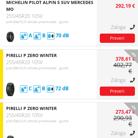
MICHELIN PILOT ALPIN 5 SUV MERCEDES
292,19 €
MO
255/45R20 105V
potniške/SUV zimske pnevmatike - gume
A
B
70
-6%
PIRELLI P ZERO WINTER
378,61 €
255/45R20 105V
402,77
potniške/SUV zimske pnevmatike - gume
€
C
B
72
-6%
PIRELLI P ZERO WINTER
273,47 €
255/45R20 105V
290,93
potniške/SUV zimske pnevmatike - gume
€