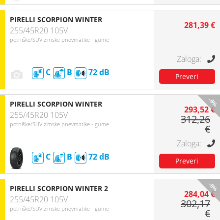
PIRELLI SCORPION WINTER
281,39 €
255/45R20 105V
potniške/SUV zimske pnevmatike - gume
C
B
72
-6%
PIRELLI SCORPION WINTER
293,52 €
255/45R20 105V
312,26
potniške/SUV zimske pnevmatike - gume
€
C
B
72
-6%
PIRELLI SCORPION WINTER 2
284,04 €
255/45R20 105V
302,17
potniške/SUV zimske pnevmatike - gume
€