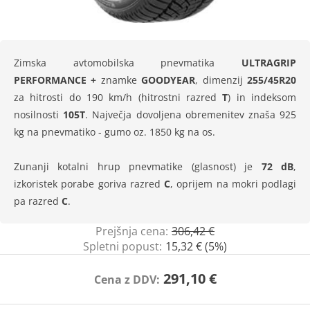
Zimska avtomobilska pnevmatika
ULTRAGRIP
PERFORMANCE +
znamke
GOODYEAR
, dimenzij
255/45R20
za hitrosti do 190 km/h (hitrostni razred
T
) in indeksom
nosilnosti
105T
. Največja dovoljena obremenitev znaša 925
kg na pnevmatiko - gumo oz. 1850 kg na os.
Zunanji kotalni hrup pnevmatike (glasnost) je
72 dB
,
izkoristek porabe goriva razred
C
, oprijem na mokri podlagi
pa razred
C
.
Prejšnja cena:
306,42 €
Spletni popust:
15,32 € (5%)
291,10 €
Cena z DDV: