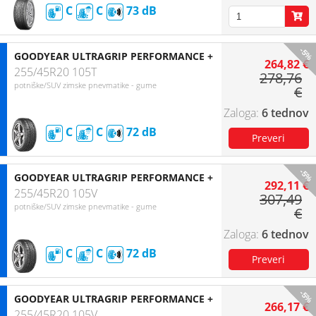
C
C
73
-5%
GOODYEAR ULTRAGRIP PERFORMANCE +
264,82 €
255/45R20 105T
278,76
potniške/SUV zimske pnevmatike - gume
€
6 tednov
C
C
72
-5%
GOODYEAR ULTRAGRIP PERFORMANCE +
292,11 €
255/45R20 105V
307,49
potniške/SUV zimske pnevmatike - gume
€
6 tednov
C
C
72
-5%
GOODYEAR ULTRAGRIP PERFORMANCE +
266,17 €
255/45R20 105V