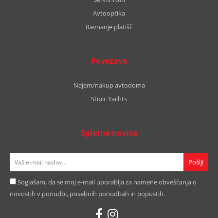
Avtooptika
Ravnanje platišč
Povezave
Najem/nakup avtodoma
Stipic Yachts
Spletne novice
Soglašam, da se moj e-mail uporablja za namene obveščanja o
novostih v ponudbi, posebnih ponudbah in popustih.