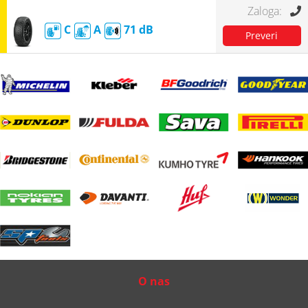
C
A
71
O nas