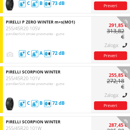
C
B
73
-7%
PIRELLI P ZERO WINTER m+s(MO1)
291,85 €
255/45R20 105V
313,82
potniške/SUV zimske pnevmatike - gume
€
C
A
72
-6%
PIRELLI SCORPION WINTER
255,85 €
255/45R20 101V
272,18
potniške/SUV zimske pnevmatike - gume
€
C
B
72
-6%
PIRELLI SCORPION WINTER
287,45 €
255/45R20 101W