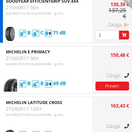
-5%
GOODYEAR EFFICIENTGRIP SUV.4X4
130,39 €
215/60R17 96H
137,25
potniške/SUV letne pnevmatike - gume
€
8+
B
C
71
MICHELIN E PRIMACY
150,48 €
215/60R17 96H
potniške/SUV letne pnevmatike - gume
B
B
69
MICHELIN LATITUDE CROSS
163,43 €
215/60R17 100H
potniške/SUV letne pnevmatike - gume