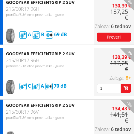
-5%
GOODYEAR EFFICIENTGRIP 2 SUV
130,39 €
215/60R17 96H
137,25
potniške/SUV letne pnevmatike - gume
€
6 tednov
A
B
69
-5%
GOODYEAR EFFICIENTGRIP 2 SUV
130,39 €
215/60R17 96H
137,25
potniške/SUV letne pnevmatike - gume
€
8+
C
A
70
-5%
GOODYEAR EFFICIENTGRIP 2 SUV
134,43 €
215/60R17 96V
141,51
potniške/SUV letne pnevmatike - gume
€
6 tednov