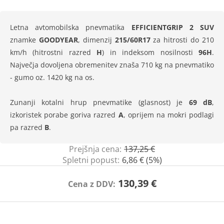
Letna avtomobilska pnevmatika
EFFICIENTGRIP 2 SUV
znamke
GOODYEAR
, dimenzij
215/60R17
za hitrosti do 210
km/h (hitrostni razred
H
) in indeksom nosilnosti
96H
.
Največja dovoljena obremenitev znaša 710 kg na pnevmatiko
- gumo oz. 1420 kg na os.
Zunanji kotalni hrup pnevmatike (glasnost) je
69 dB
,
izkoristek porabe goriva razred
A
, oprijem na mokri podlagi
pa razred
B
.
Prejšnja cena:
137,25 €
Spletni popust:
6,86 € (5%)
130,39 €
Cena z DDV: