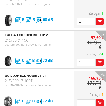
potniške/SUV letne pnevmatike - gume
1
B
B
68
-5%
FULDA ECOCONTROL HP 2
97,69 €
215/60R17 96H
102,83
potniške/SUV letne pnevmatike - gume
€
8+
C
B
70
-5%
DUNLOP ECONODRIVE LT
166,95 €
215/60R17 109T
175,74
potniške/SUV letne pnevmatike - gume
€
1
C
B
72