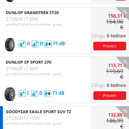
-3%
DUNLOP GRANDTREK ST20
150,31 €
215/60R17 96H
154,96
potniške/SUV letne pnevmatike - gume
€
6 tednov
D
D
71
-5%
DUNLOP SP SPORT 270
113,71 €
215/60R17 96H
119,69
potniške/SUV letne pnevmatike - gume
€
6 tednov
C
D
71
-3%
GOODYEAR EAGLE SPORT SUV TZ
132,88 €
215/60R17 100V
136,99
potniške/SUV letne pnevmatike - gume
€