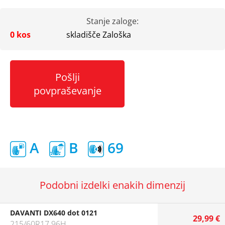
Stanje zaloge:
0 kos
skladišče Zaloška
Pošlji
povpraševanje
A
B
69
Podobni izdelki enakih dimenzij
DAVANTI DX640 dot 0121
29,99 €
215/60R17 96H