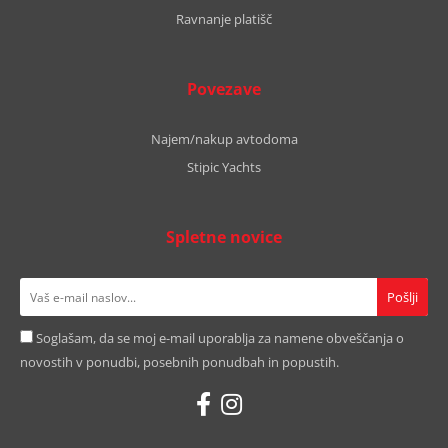
Ravnanje platišč
Povezave
Najem/nakup avtodoma
Stipic Yachts
Spletne novice
Soglašam, da se moj e-mail uporablja za namene obveščanja o
novostih v ponudbi, posebnih ponudbah in popustih.