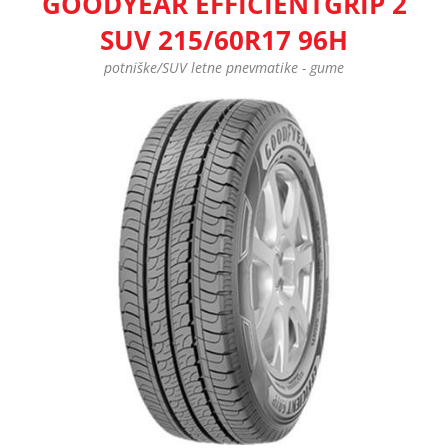
GOODYEAR EFFICIENTGRIP 2
SUV 215/60R17 96H
potniške/SUV letne pnevmatike - gume