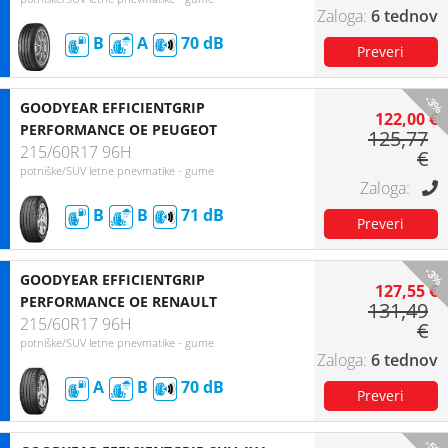
6 tednov
B
A
70
-3%
GOODYEAR EFFICIENTGRIP
122,00 €
PERFORMANCE OE PEUGEOT
125,77
215/60R17 96H
€
potniške/SUV letne pnevmatike - gume
B
B
71
-3%
GOODYEAR EFFICIENTGRIP
127,55 €
PERFORMANCE OE RENAULT
131,49
215/60R17 96H
€
potniške/SUV letne pnevmatike - gume
6 tednov
A
B
70