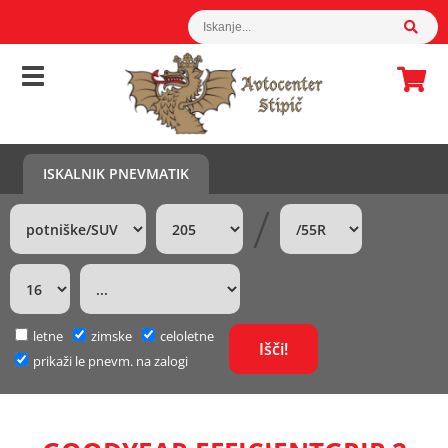
ISKALNIK PNEVMATIK
/
letne
zimske
celoletne
prikaži le pnevm. na zalogi