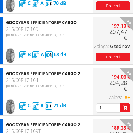
C
A
70
-5%
GOODYEAR EFFICIENTGRIP CARGO
197,10 €
215/60R17 109H
207,47
potniške/SUV letne pnevmatike - gume
€
6 tednov
B
A
68
-5%
GOODYEAR EFFICIENTGRIP CARGO 2
194,06 €
215/60R17 104H
204,28
potniške/SUV letne pnevmatike - gume
€
8+
C
B
71
-5%
GOODYEAR EFFICIENTGRIP CARGO 2
189,35 €
215/60R17 109T