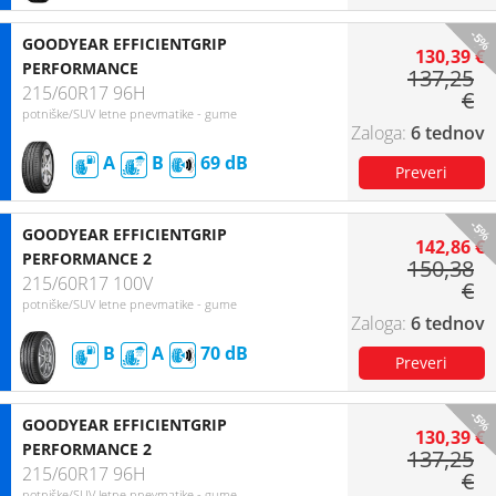
-5%
GOODYEAR EFFICIENTGRIP
130,39 €
PERFORMANCE
137,25
215/60R17 96H
€
potniške/SUV letne pnevmatike - gume
6 tednov
A
B
69
-5%
GOODYEAR EFFICIENTGRIP
142,86 €
PERFORMANCE 2
150,38
215/60R17 100V
€
potniške/SUV letne pnevmatike - gume
6 tednov
B
A
70
-5%
GOODYEAR EFFICIENTGRIP
130,39 €
PERFORMANCE 2
137,25
215/60R17 96H
€
potniške/SUV letne pnevmatike - gume