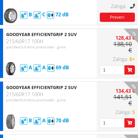
B
C
72
-7%
GOODYEAR EFFICIENTGRIP 2 SUV
128,43 €
215/60R17 100H
138,10
potniške/SUV letne pnevmatike - gume
€
8+
A
A
69
-5%
GOODYEAR EFFICIENTGRIP 2 SUV
134,43 €
215/60R17 100H
141,51
potniške/SUV letne pnevmatike - gume
€
5
B
A
70