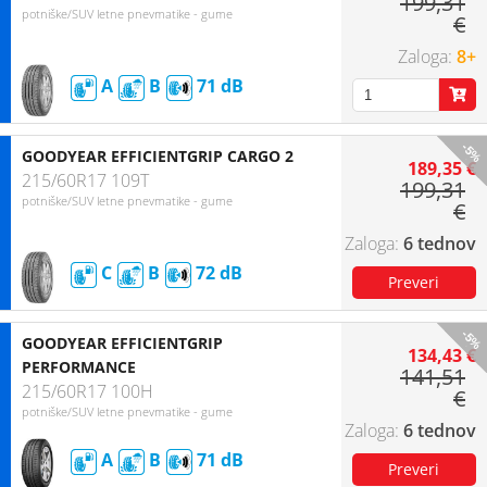
199,31
potniške/SUV letne pnevmatike - gume
€
8+
A
B
71
-5%
GOODYEAR EFFICIENTGRIP CARGO 2
189,35 €
215/60R17 109T
199,31
potniške/SUV letne pnevmatike - gume
€
6 tednov
C
B
72
-5%
GOODYEAR EFFICIENTGRIP
134,43 €
PERFORMANCE
141,51
215/60R17 100H
€
potniške/SUV letne pnevmatike - gume
6 tednov
A
B
71