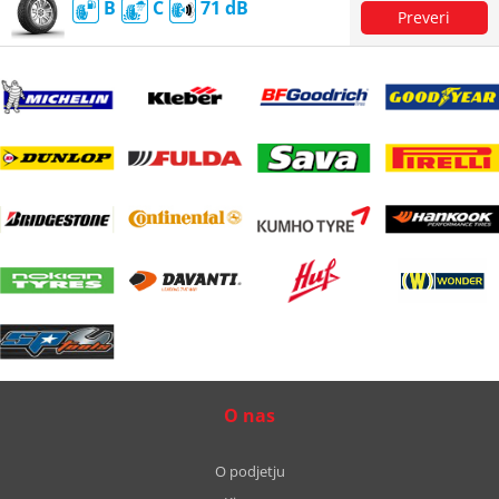
B
C
71
O nas
O podjetju