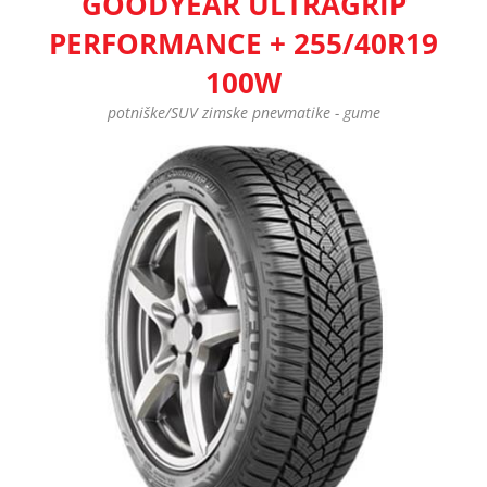
GOODYEAR ULTRAGRIP
PERFORMANCE + 255/40R19
100W
potniške/SUV zimske pnevmatike - gume