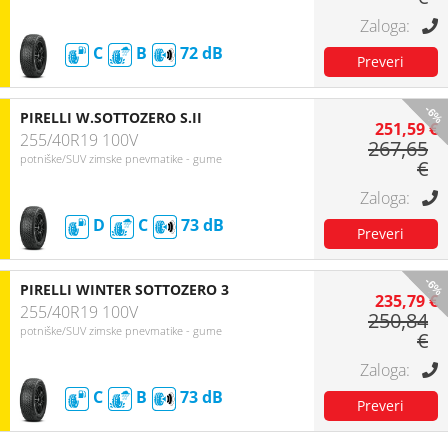
C
B
72
-6%
PIRELLI W.SOTTOZERO S.II
251,59 €
255/40R19 100V
267,65
potniške/SUV zimske pnevmatike - gume
€
D
C
73
-6%
PIRELLI WINTER SOTTOZERO 3
235,79 €
255/40R19 100V
250,84
potniške/SUV zimske pnevmatike - gume
€
C
B
73