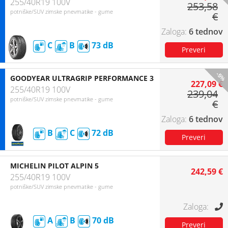
255/40R19 100V
253,58
potniške/SUV zimske pnevmatike - gume
€
6 tednov
C
B
73
-5%
GOODYEAR ULTRAGRIP PERFORMANCE 3
227,09 €
255/40R19 100V
239,04
potniške/SUV zimske pnevmatike - gume
€
6 tednov
B
C
72
MICHELIN PILOT ALPIN 5
242,59 €
255/40R19 100V
potniške/SUV zimske pnevmatike - gume
A
B
70