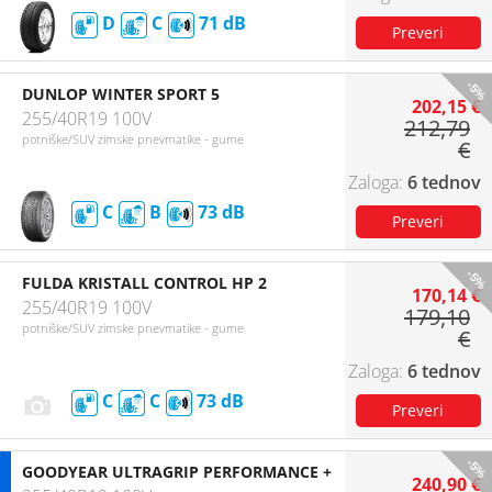
D
C
71
-5%
DUNLOP WINTER SPORT 5
202,15 €
255/40R19 100V
212,79
potniške/SUV zimske pnevmatike - gume
€
6 tednov
C
B
73
-5%
FULDA KRISTALL CONTROL HP 2
170,14 €
255/40R19 100V
179,10
potniške/SUV zimske pnevmatike - gume
€
6 tednov
C
C
73
-5%
GOODYEAR ULTRAGRIP PERFORMANCE +
240,90 €