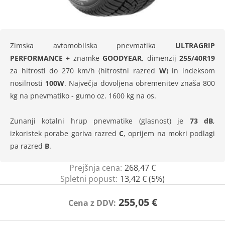
Zimska avtomobilska pnevmatika
ULTRAGRIP
PERFORMANCE +
znamke
GOODYEAR
, dimenzij
255/40R19
za hitrosti do 270 km/h (hitrostni razred
W
) in indeksom
nosilnosti
100W
. Največja dovoljena obremenitev znaša 800
kg na pnevmatiko - gumo oz. 1600 kg na os.
Zunanji kotalni hrup pnevmatike (glasnost) je
73 dB
,
izkoristek porabe goriva razred
C
, oprijem na mokri podlagi
pa razred
B
.
Prejšnja cena:
268,47 €
Spletni popust:
13,42 € (5%)
255,05 €
Cena z DDV: