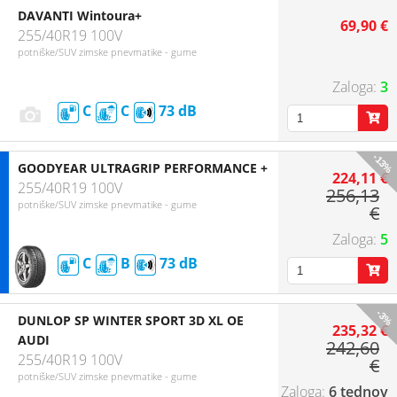
DAVANTI Wintoura+
69,90 €
255/40R19 100V
potniške/SUV zimske pnevmatike - gume
3
C
C
73
-13%
GOODYEAR ULTRAGRIP PERFORMANCE +
224,11 €
255/40R19 100V
256,13
potniške/SUV zimske pnevmatike - gume
€
5
C
B
73
-3%
DUNLOP SP WINTER SPORT 3D XL OE
235,32 €
AUDI
242,60
255/40R19 100V
€
potniške/SUV zimske pnevmatike - gume
6 tednov