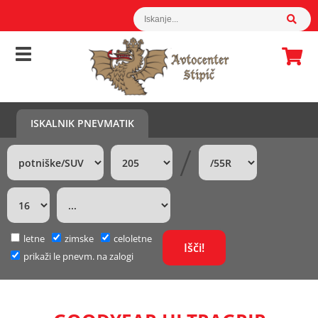
ISKALNIK PNEVMATIK
/
letne
zimske
celoletne
prikaži le pnevm. na zalogi