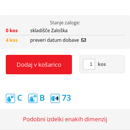
Stanje zaloge:
0 kos
skladišče Zaloška
4 kos
preveri datum dobave
Dodaj v košarico
kos
C
B
73
Podobni izdelki enakih dimenzij