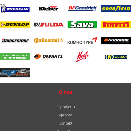
O nas
O podjetju
Kje smo
Kontakt