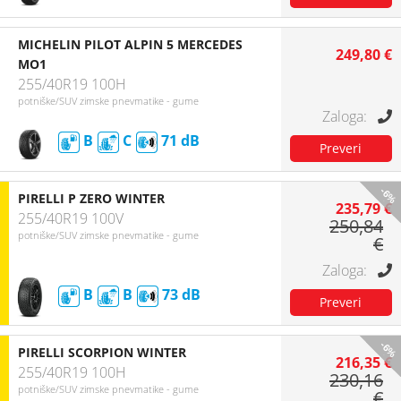
MICHELIN PILOT ALPIN 5 MERCEDES
249,80 €
MO1
255/40R19 100H
potniške/SUV zimske pnevmatike - gume
B
C
71
-6%
PIRELLI P ZERO WINTER
235,79 €
255/40R19 100V
250,84
potniške/SUV zimske pnevmatike - gume
€
B
B
73
-6%
PIRELLI SCORPION WINTER
216,35 €
255/40R19 100H
230,16
potniške/SUV zimske pnevmatike - gume
€