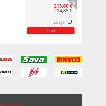
-5%
213,60 €
224,85 €
letne novice