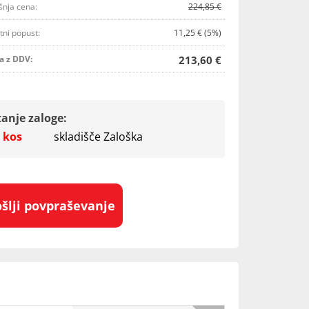
šnja cena:
224,85 €
tni popust:
11,25 € (5%)
a z DDV:
213,60 €
tanje zaloge:
 kos
skladišče Zaloška
ošlji povpraševanje