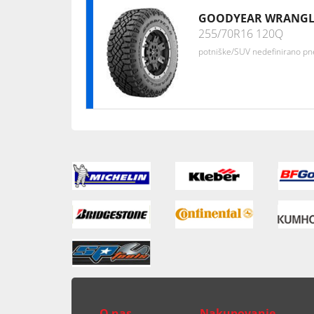
GOODYEAR WRANGL
255/70R16 120Q
potniške/SUV nedefinirano p
O nas
Nakupovanje