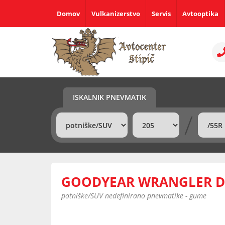
Domov
Vulkanizerstvo
Servis
Avtooptika
ISKALNIK PNEVMATIK
/
GOODYEAR WRANGLER DU
potniške/SUV nedefinirano pnevmatike - gume