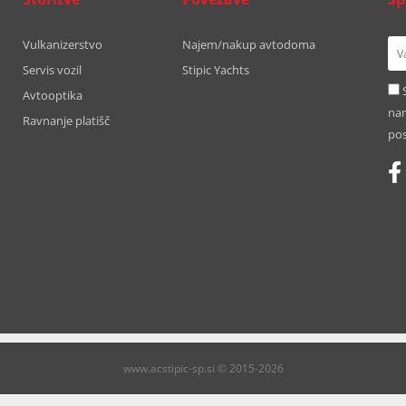
Vulkanizerstvo
Najem/nakup avtodoma
Servis vozil
Stipic Yachts
Avtooptika
nam
Ravnanje platišč
pos
www.acstipic-sp.si © 2015-2026