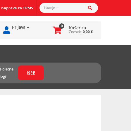
 naprave za TPMS
0
Prijava
»
Košarica
Znesek:
0,00
€
eloletne
logi