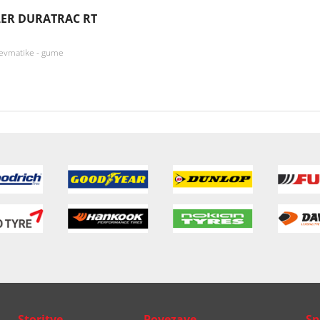
ER DURATRAC RT
nevmatike - gume
Storitve
Povezave
Sp