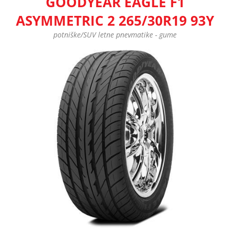
GOODYEAR EAGLE F1
ASYMMETRIC 2 265/30R19 93Y
potniške/SUV letne pnevmatike - gume