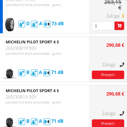
263,15
potniške/SUV letne pnevmatike - gume
€
3
D
A
73
MICHELIN PILOT SPORT 4 S
290,68 €
265/30R19 93Y
potniške/SUV letne pnevmatike - gume
B
A
71
MICHELIN PILOT SPORT 4 S
290,68 €
265/30R19 93Y
potniške/SUV letne pnevmatike - gume
B
A
71