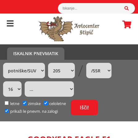
ISKALNIK PNEVMATIK
/
letne
zimske
celoletne
prikaži le pnevm. na zalogi