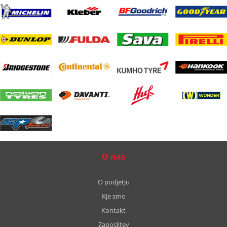
O nas
O podjetju
Kje smo
Kontakt
Zaposlitev