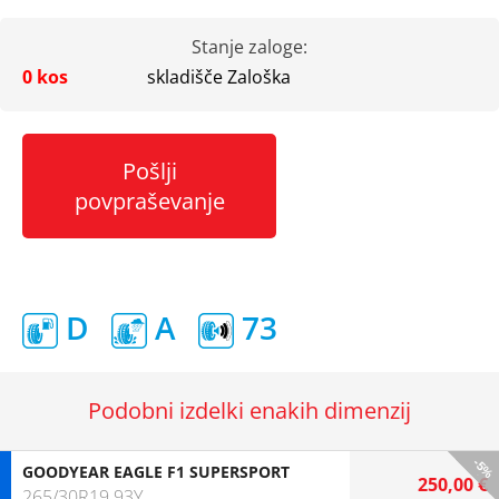
Stanje zaloge:
0 kos
skladišče Zaloška
Pošlji
povpraševanje
D
A
73
Podobni izdelki enakih dimenzij
-5%
GOODYEAR EAGLE F1 SUPERSPORT
250,00 €
265/30R19 93Y