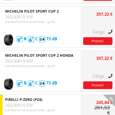
MICHELIN PILOT SPORT CUP 2
357,22 €
265/30R19 93Y
potniške/SUV letne pnevmatike - gume
B
C
73
MICHELIN PILOT SPORT CUP 2 HONDA
357,22 €
265/30R19 93Y
potniške/SUV letne pnevmatike - gume
B
C
73
-6%
PIRELLI P-ZERO (PZ4)
245,84 €
265/30R19 93Y
261,53
potniške/SUV letne pnevmatike - gume
€