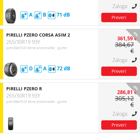
A
B
71
-6%
PIRELLI PZERO CORSA ASIM 2
361,59 €
265/30R19 93Y
384,67
potniške/SUV letne pnevmatike - gume
€
D
A
72
-6%
PIRELLI PZERO R
286,81 €
265/30R19 93Y
305,12
potniške/SUV letne pnevmatike - gume
€