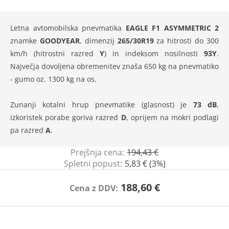
Letna avtomobilska pnevmatika
EAGLE F1 ASYMMETRIC 2
znamke
GOODYEAR
, dimenzij
265/30R19
za hitrosti do 300
km/h (hitrostni razred
Y
) in indeksom nosilnosti
93Y
.
Največja dovoljena obremenitev znaša 650 kg na pnevmatiko
- gumo oz. 1300 kg na os.
Zunanji kotalni hrup pnevmatike (glasnost) je
73 dB
,
izkoristek porabe goriva razred
D
, oprijem na mokri podlagi
pa razred
A
.
Prejšnja cena:
194,43 €
Spletni popust:
5,83 € (3%)
188,60 €
Cena z DDV: