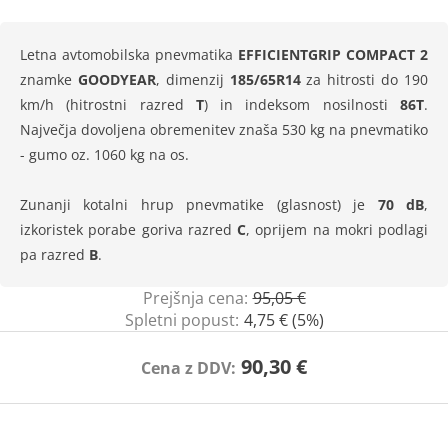
Letna avtomobilska pnevmatika
EFFICIENTGRIP COMPACT 2
znamke
GOODYEAR
, dimenzij
185/65R14
za hitrosti do 190
km/h (hitrostni razred
T
) in indeksom nosilnosti
86T
.
Največja dovoljena obremenitev znaša 530 kg na pnevmatiko
- gumo oz. 1060 kg na os.
Zunanji kotalni hrup pnevmatike (glasnost) je
70 dB
,
izkoristek porabe goriva razred
C
, oprijem na mokri podlagi
pa razred
B
.
Prejšnja cena:
95,05 €
Spletni popust:
4,75 € (5%)
90,30 €
Cena z DDV: