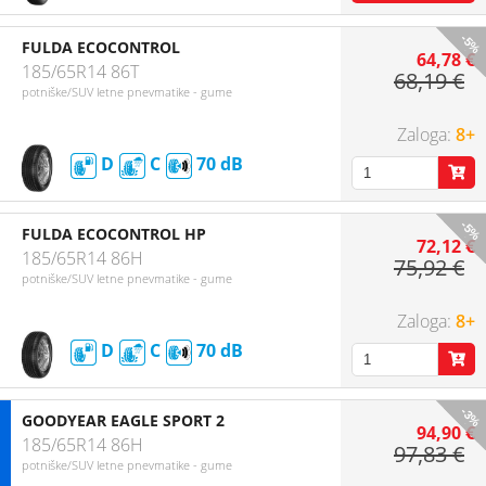
-5%
FULDA ECOCONTROL
64,78 €
185/65R14 86T
68,19 €
potniške/SUV letne pnevmatike - gume
8+
D
C
70
-5%
FULDA ECOCONTROL HP
72,12 €
185/65R14 86H
75,92 €
potniške/SUV letne pnevmatike - gume
8+
D
C
70
-3%
GOODYEAR EAGLE SPORT 2
94,90 €
185/65R14 86H
97,83 €
potniške/SUV letne pnevmatike - gume