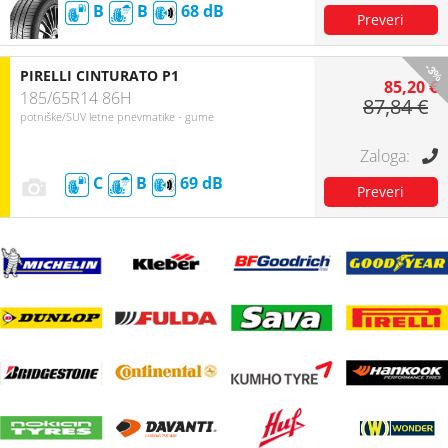
B
B
68
-3%
PIRELLI CINTURATO P1
85,20 €
185/65R14 86H
87,84 €
potniške/SUV letne pnevmatike - gume
C
B
69