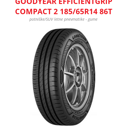
GOODYEAR EFFICIENTGRIP
COMPACT 2 185/65R14 86T
potniške/SUV letne pnevmatike - gume