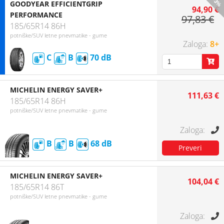
-3%
GOODYEAR EFFICIENTGRIP
94,90 €
PERFORMANCE
97,83 €
185/65R14 86H
potniške/SUV letne pnevmatike - gume
8+
C
B
70
MICHELIN ENERGY SAVER+
111,63 €
185/65R14 86H
potniške/SUV letne pnevmatike - gume
B
B
68
MICHELIN ENERGY SAVER+
104,04 €
185/65R14 86T
potniške/SUV letne pnevmatike - gume