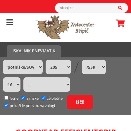
ISKALNIK PNEVMATIK
/
letne
zimske
celoletne
prikaži le pnevm. na zalogi