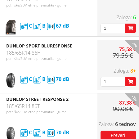
potniške/SUV letne pnevmatike - gume
6
C
B
67
-5%
DUNLOP SPORT BLURESPONSE
75,58 €
185/65R14 86H
79,56 €
potniške/SUV letne pnevmatike - gume
8+
C
B
70
-3%
DUNLOP STREET RESPONSE 2
87,38 €
185/65R14 86T
90,08 €
potniške/SUV letne pnevmatike - gume
6 tednov
C
B
70