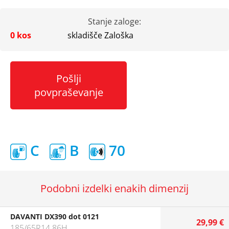
Stanje zaloge:
0 kos
skladišče Zaloška
Pošlji
povpraševanje
C
B
70
Podobni izdelki enakih dimenzij
DAVANTI DX390 dot 0121
29,99 €
185/65R14 86H