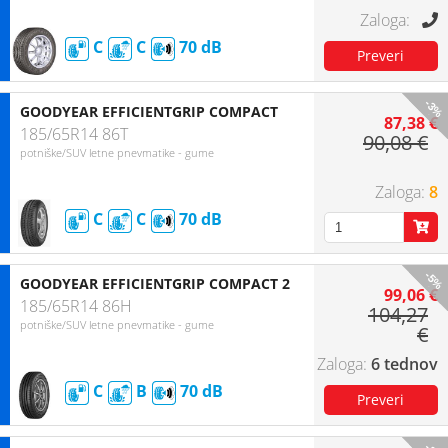
C
C
70
-3%
GOODYEAR EFFICIENTGRIP COMPACT
87,38 €
185/65R14 86T
90,08 €
potniške/SUV letne pnevmatike - gume
8
C
C
70
-5%
GOODYEAR EFFICIENTGRIP COMPACT 2
99,06 €
185/65R14 86H
104,27
potniške/SUV letne pnevmatike - gume
€
6 tednov
C
B
70