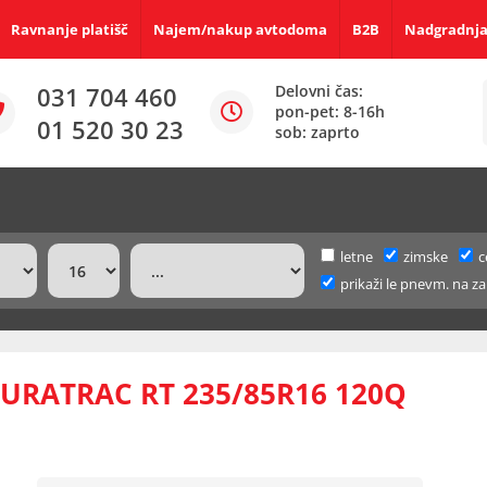
Ravnanje platišč
Najem/nakup avtodoma
B2B
Nadgradnja
031 704 460
Delovni čas:
pon-pet: 8-16h
01 520 30 23
sob: zaprto
letne
zimske
c
prikaži le pnevm. na za
RATRAC RT 235/85R16 120Q