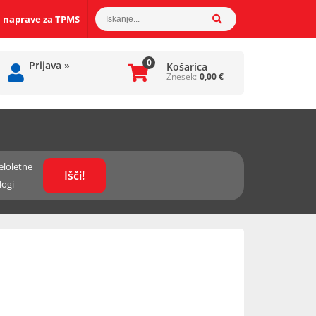
 naprave za TPMS
0
Prijava
»
Košarica
Znesek:
0,00
€
eloletne
logi