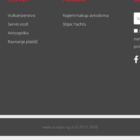
Vulkanizerstvo
Najem/nakup avtodoma
Servis vozil
Stipic Yachts
Avtooptika
nam
Ravnanje platišč
pos
www.acstipic-sp.si © 2015-2026