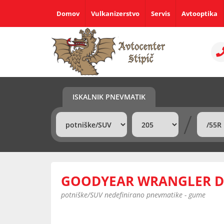
Domov
Vulkanizerstvo
Servis
Avtooptika
ISKALNIK PNEVMATIK
/
GOODYEAR WRANGLER DU
potniške/SUV nedefinirano pnevmatike - gume