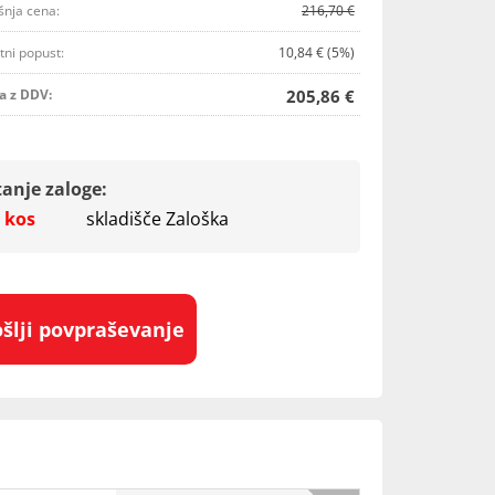
šnja cena:
216,70 €
tni popust:
10,84 € (5%)
a z DDV:
205,86 €
tanje zaloge:
 kos
skladišče Zaloška
ošlji povpraševanje