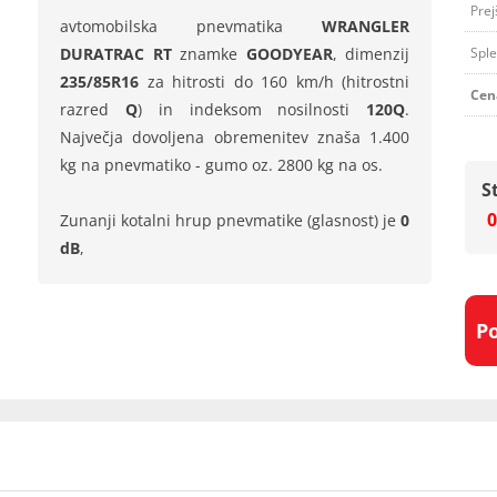
Prej
avtomobilska pnevmatika
WRANGLER
DURATRAC RT
znamke
GOODYEAR
, dimenzij
Sple
235/85R16
za hitrosti do 160 km/h (hitrostni
Cen
razred
Q
) in indeksom nosilnosti
120Q
.
Največja dovoljena obremenitev znaša 1.400
kg na pnevmatiko - gumo oz. 2800 kg na os.
S
0
Zunanji kotalni hrup pnevmatike (glasnost) je
0
dB
,
P