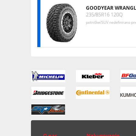
GOODYEAR WRANGL
235/85R16 120Q
potniške/SUV nedefinirano p
O nas
Nakupovanje