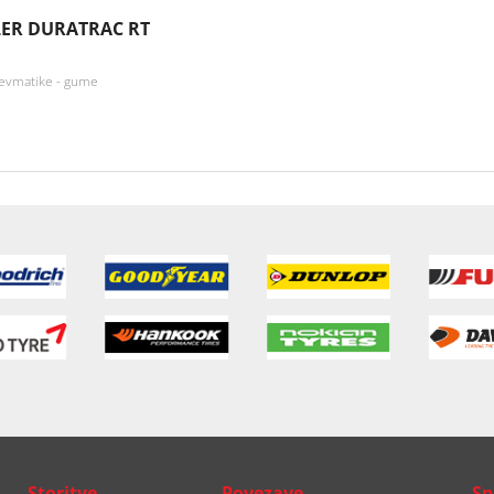
ER DURATRAC RT
nevmatike - gume
Storitve
Povezave
Sp