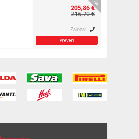
-5%
205,86 €
216,70 €
letne novice