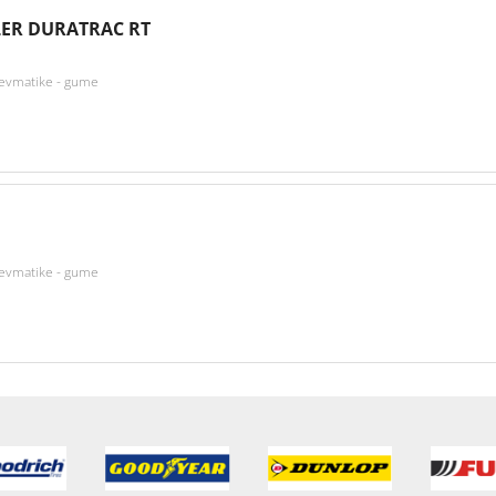
ER DURATRAC RT
nevmatike - gume
nevmatike - gume