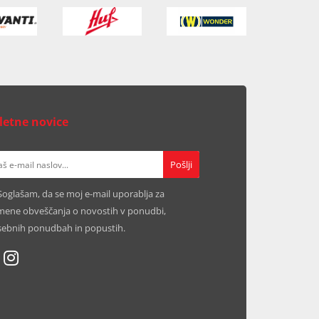
letne novice
Soglašam, da se moj e-mail uporablja za
ene obveščanja o novostih v ponudbi,
ebnih ponudbah in popustih.