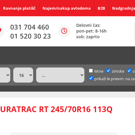
Ravnanje platišč
Najem/nakup avtodoma
B2B
Nadgradnja
031 704 460
Delovni čas:
pon-pet: 8-16h
01 520 30 23
sob: zaprto
letne
zimske
c
prikaži le pnevm. na za
RATRAC RT 245/70R16 113Q