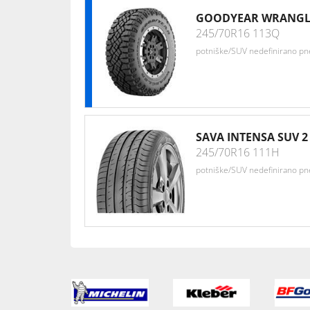
GOODYEAR WRANGL
245/70R16 113Q
potniške/SUV nedefinirano p
SAVA INTENSA SUV 2
245/70R16 111H
potniške/SUV nedefinirano p