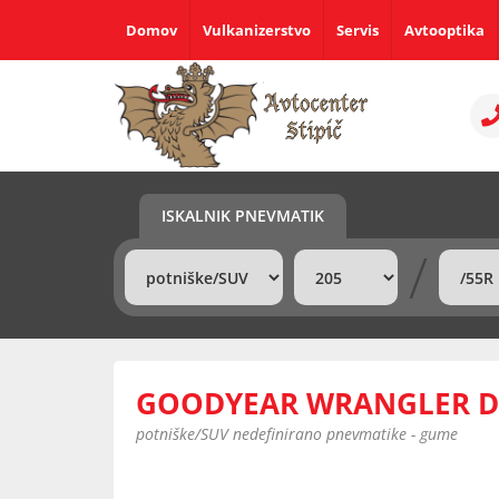
Domov
Vulkanizerstvo
Servis
Avtooptika
ISKALNIK PNEVMATIK
/
GOODYEAR WRANGLER DU
potniške/SUV nedefinirano pnevmatike - gume