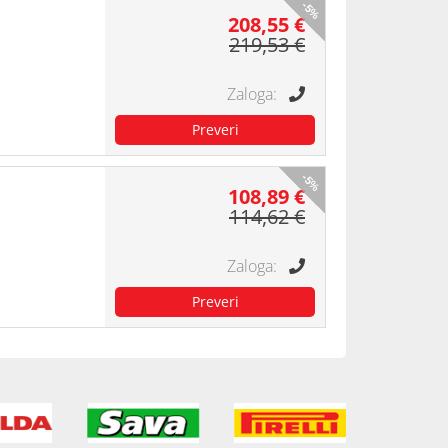
-5%
208,55 €
219,53 €
-5%
108,89 €
114,62 €