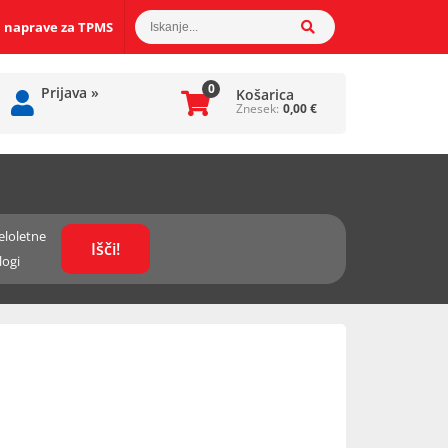
 naprave za TPMS
0
Prijava
»
Košarica
Znesek:
0,00
€
eloletne
logi