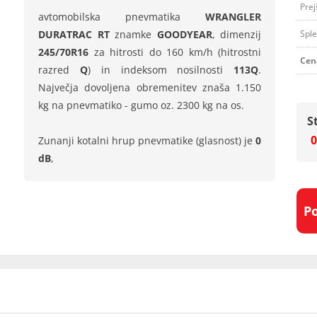
Prej
avtomobilska pnevmatika
WRANGLER
DURATRAC RT
znamke
GOODYEAR
, dimenzij
Sple
245/70R16
za hitrosti do 160 km/h (hitrostni
Cen
razred
Q
) in indeksom nosilnosti
113Q
.
Največja dovoljena obremenitev znaša 1.150
kg na pnevmatiko - gumo oz. 2300 kg na os.
S
0
Zunanji kotalni hrup pnevmatike (glasnost) je
0
dB
,
P