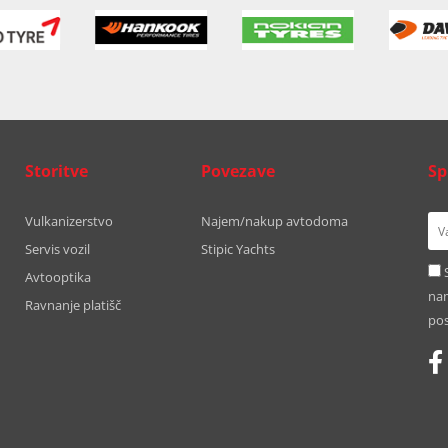
Storitve
Povezave
Sp
Vulkanizerstvo
Najem/nakup avtodoma
Servis vozil
Stipic Yachts
Avtooptika
nam
Ravnanje platišč
pos