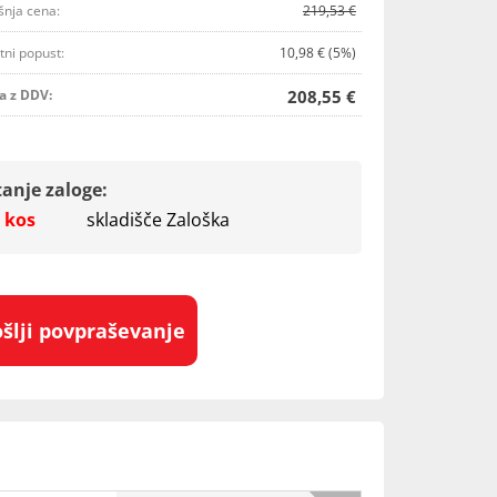
šnja cena:
219,53 €
tni popust:
10,98 € (5%)
a z DDV:
208,55 €
tanje zaloge:
 kos
skladišče Zaloška
ošlji povpraševanje