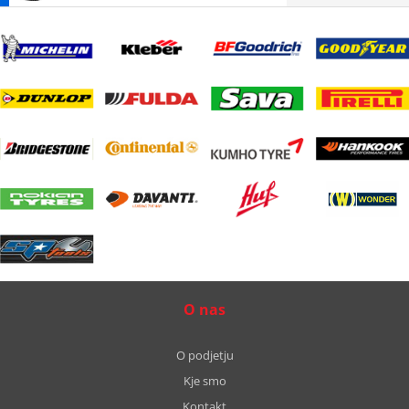
O nas
O podjetju
Kje smo
Kontakt