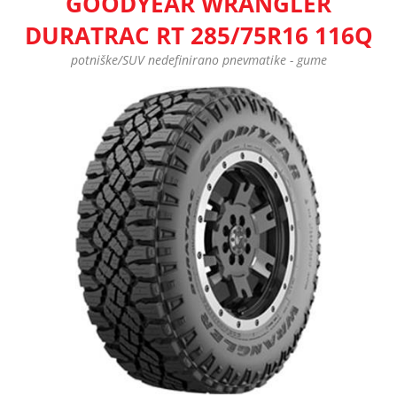
GOODYEAR WRANGLER
DURATRAC RT 285/75R16 116Q
potniške/SUV nedefinirano pnevmatike - gume