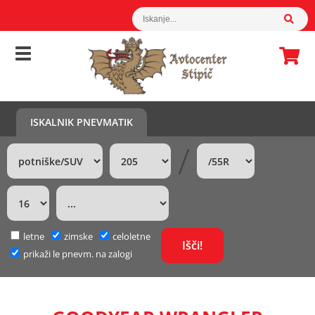
ISKALNIK PNEVMATIK
/
letne
zimske
celoletne
prikaži le pnevm. na zalogi