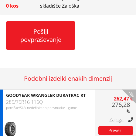
0 kos
skladišče Zaloška
Pošlji
povpraševanje
Podobni izdelki enakih dimenzij
-5%
GOODYEAR WRANGLER DURATRAC RT
262,47 €
285/75R16 116Q
276,28
potniške/SUV nedefinirano pnevmatike - gume
€