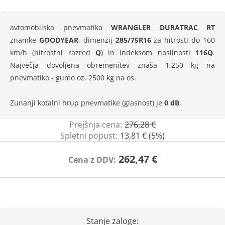
avtomobilska pnevmatika
WRANGLER DURATRAC RT
znamke
GOODYEAR
, dimenzij
285/75R16
za hitrosti do 160
km/h (hitrostni razred
Q
) in indeksom nosilnosti
116Q
.
Največja dovoljena obremenitev znaša 1.250 kg na
pnevmatiko - gumo oz. 2500 kg na os.
Zunanji kotalni hrup pnevmatike (glasnost) je
0 dB
,
Prejšnja cena:
276,28 €
Spletni popust:
13,81 € (5%)
262,47 €
Cena z DDV:
Stanje zaloge: