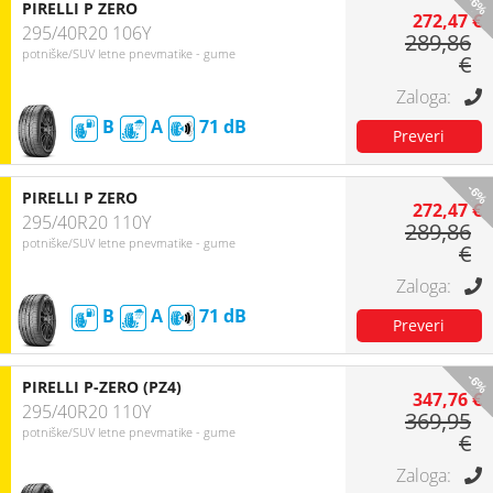
-6%
PIRELLI P ZERO
272,47 €
295/40R20 106Y
289,86
potniške/SUV letne pnevmatike - gume
€
B
A
71
-6%
PIRELLI P ZERO
272,47 €
295/40R20 110Y
289,86
potniške/SUV letne pnevmatike - gume
€
B
A
71
-6%
PIRELLI P-ZERO (PZ4)
347,76 €
295/40R20 110Y
369,95
potniške/SUV letne pnevmatike - gume
€