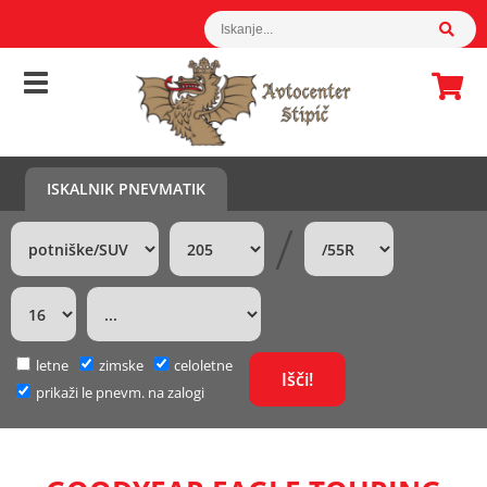
ISKALNIK PNEVMATIK
/
letne
zimske
celoletne
prikaži le pnevm. na zalogi