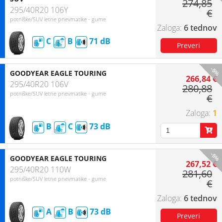
274,85
295/40R20 106Y
€
potniške/SUV letne pnevmatike - gume
6 tednov
C
B
71
-5%
GOODYEAR EAGLE TOURING
266,84 €
295/40R20 106V
280,88
potniške/SUV letne pnevmatike - gume
€
1
B
C
73
-5%
GOODYEAR EAGLE TOURING
267,52 €
295/40R20 110W
281,60
potniške/SUV letne pnevmatike - gume
€
6 tednov
A
B
73