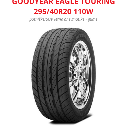
GOODYEAR EAGLE TOURING
295/40R20 110W
potniške/SUV letne pnevmatike - gume