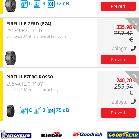
C
B
72
-6%
PIRELLI P-ZERO (PZ4)
335,98 €
295/40R20 110Y
357,42
potniške/SUV letne pnevmatike - gume
€
-6%
PIRELLI PZERO ROSSO
240,20 €
295/40R20 110Y
255,54
potniške/SUV letne pnevmatike - gume
€
C
B
75