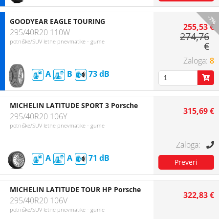
-7%
GOODYEAR EAGLE TOURING
255,53 €
295/40R20 110W
274,76
potniške/SUV letne pnevmatike - gume
€
8
A
B
73
MICHELIN LATITUDE SPORT 3 Porsche
315,69 €
295/40R20 106Y
potniške/SUV letne pnevmatike - gume
A
A
71
MICHELIN LATITUDE TOUR HP Porsche
322,83 €
295/40R20 106V
potniške/SUV letne pnevmatike - gume