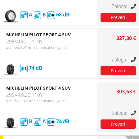
A
B
68
MICHELIN PILOT SPORT 4 SUV
327,30 €
295/40R20 110Y
potniške/SUV letne pnevmatike - gume
74
MICHELIN PILOT SPORT 4 SUV
303,63 €
295/40R20 110Y
potniške/SUV letne pnevmatike - gume
B
A
74