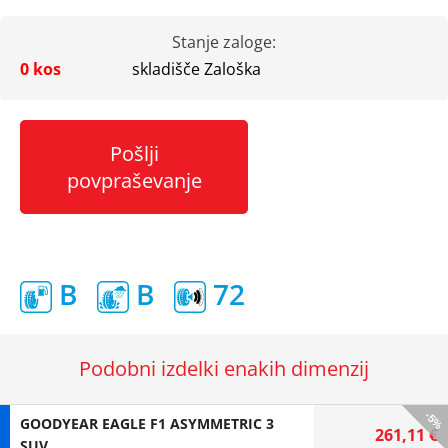
Stanje zaloge:
0 kos
skladišče Zaloška
Pošlji
povpraševanje
B
B
72
Podobni izdelki enakih dimenzij
-5%
GOODYEAR EAGLE F1 ASYMMETRIC 3
261,11 €
SUV