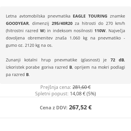
Letna avtomobilska pnevmatika
EAGLE TOURING
znamke
GOODYEAR
, dimenzij
295/40R20
za hitrosti do 270 km/h
(hitrostni razred
W
) in indeksom nosilnosti
110W
. Največja
dovoljena obremenitev znaša 1.060 kg na pnevmatiko -
gumo oz. 2120 kg na os.
Zunanji kotalni hrup pnevmatike (glasnost) je
72 dB
,
izkoristek porabe goriva razred
B
, oprijem na mokri podlagi
pa razred
B
.
Prejšnja cena:
281,60 €
Spletni popust:
14,08 € (5%)
267,52 €
Cena z DDV: