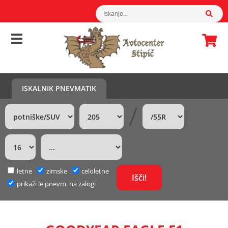
ISKALNIK PNEVMATIK
/
letne
zimske
celoletne
prikaži le pnevm. na zalogi