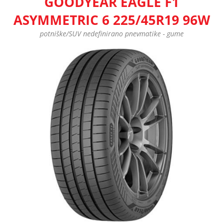
GOODYEAR EAGLE F1
ASYMMETRIC 6 225/45R19 96W
potniške/SUV nedefinirano pnevmatike - gume