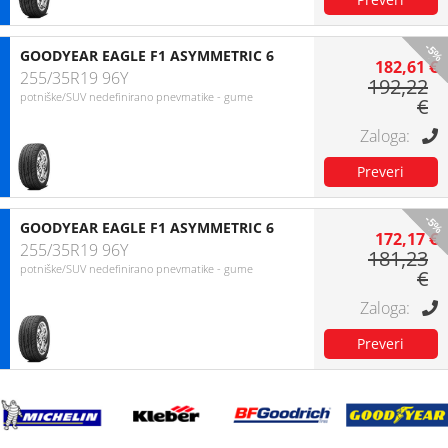
-5%
GOODYEAR EAGLE F1 ASYMMETRIC 6
182,61 €
255/35R19 96Y
192,22
potniške/SUV nedefinirano pnevmatike - gume
€
-5%
GOODYEAR EAGLE F1 ASYMMETRIC 6
172,17 €
255/35R19 96Y
181,23
potniške/SUV nedefinirano pnevmatike - gume
€