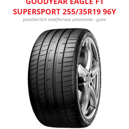
GOODYEAR EAGLE F1
SUPERSPORT 255/35R19 96Y
potniške/SUV nedefinirano pnevmatike - gume