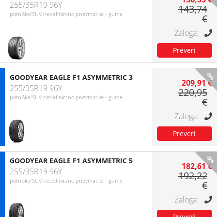
255/35R19 96Y
143,74
potniške/SUV nedefinirano pnevmatike - gume
€
-5%
GOODYEAR EAGLE F1 ASYMMETRIC 3
209,91 €
255/35R19 96Y
220,95
potniške/SUV nedefinirano pnevmatike - gume
€
-5%
GOODYEAR EAGLE F1 ASYMMETRIC 5
182,61 €
255/35R19 96Y
192,22
potniške/SUV nedefinirano pnevmatike - gume
€