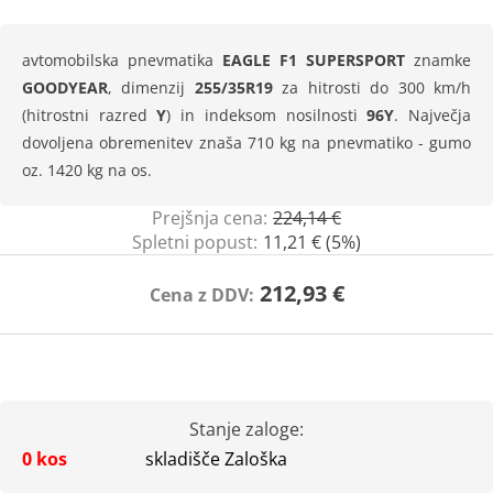
avtomobilska pnevmatika
EAGLE F1 SUPERSPORT
znamke
GOODYEAR
, dimenzij
255/35R19
za hitrosti do 300 km/h
(hitrostni razred
Y
) in indeksom nosilnosti
96Y
. Največja
dovoljena obremenitev znaša 710 kg na pnevmatiko - gumo
oz. 1420 kg na os.
Prejšnja cena:
224,14 €
Spletni popust:
11,21 € (5%)
212,93 €
Cena z DDV:
Stanje zaloge:
0 kos
skladišče Zaloška