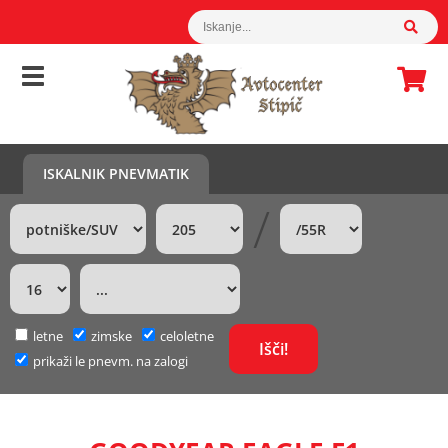
ISKALNIK PNEVMATIK
/
letne
zimske
celoletne
prikaži le pnevm. na zalogi