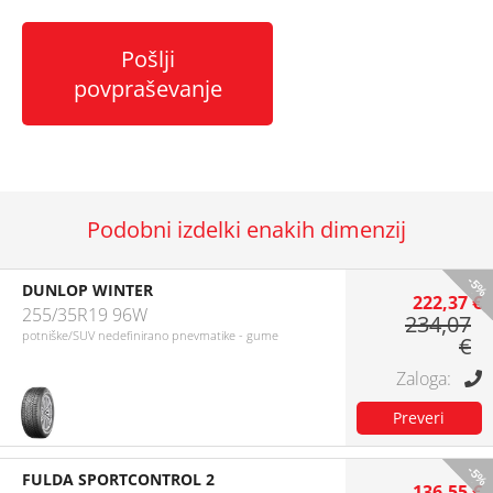
Pošlji
povpraševanje
Podobni izdelki enakih dimenzij
-5%
DUNLOP WINTER
222,37 €
255/35R19 96W
234,07
potniške/SUV nedefinirano pnevmatike - gume
€
-5%
FULDA SPORTCONTROL 2
136,55 €