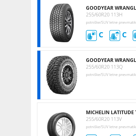
GOODYEAR WRANGLE
255/60R20 113H
potniške/SUV letne pnevmati
C
C
GOODYEAR WRANGL
255/60R20 113Q
potniške/SUV letne pnevmati
MICHELIN LATITUDE
255/60R20 113V
potniške/SUV letne pnevmati