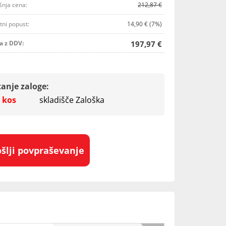
šnja cena:
212,87 €
tni popust:
14,90 € (7%)
a z DDV:
197,97 €
tanje zaloge:
 kos
skladišče Zaloška
ošlji povpraševanje