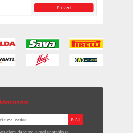
letne novice
Soglašam, da se moj e-mail uporablja za