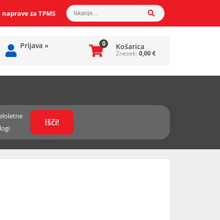
 naprave za TPMS
0
Prijava
»
Košarica
Znesek:
0,00
€
eloletne
logi