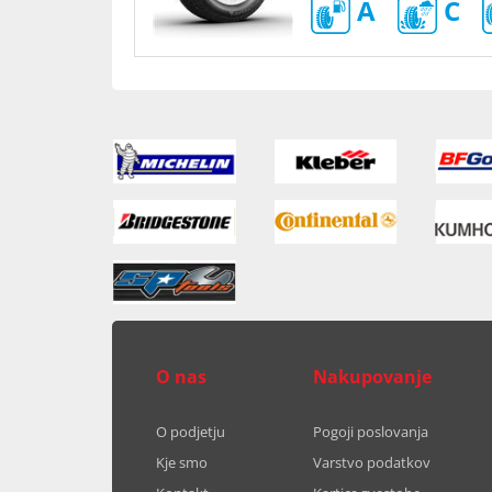
A
C
O nas
Nakupovanje
O podjetju
Pogoji poslovanja
Kje smo
Varstvo podatkov