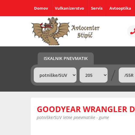
Domov
Vulkanizerstvo
Servis
Avtooptika
ISKALNIK PNEVMATIK
/
GOODYEAR WRANGLER DU
potniške/SUV letne pnevmatike - gume