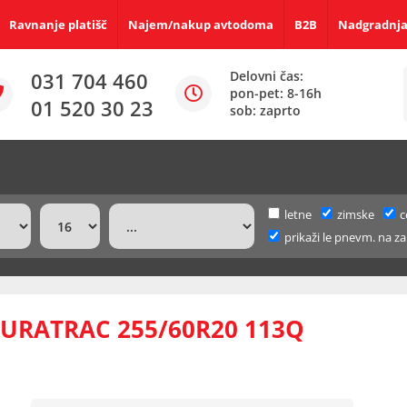
Ravnanje platišč
Najem/nakup avtodoma
B2B
Nadgradnja
031 704 460
Delovni čas:
pon-pet: 8-16h
01 520 30 23
sob: zaprto
letne
zimske
c
prikaži le pnevm. na za
RATRAC 255/60R20 113Q