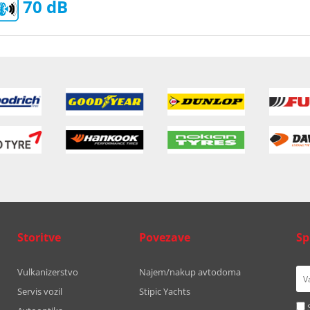
70
Storitve
Povezave
Sp
Vulkanizerstvo
Najem/nakup avtodoma
Servis vozil
Stipic Yachts