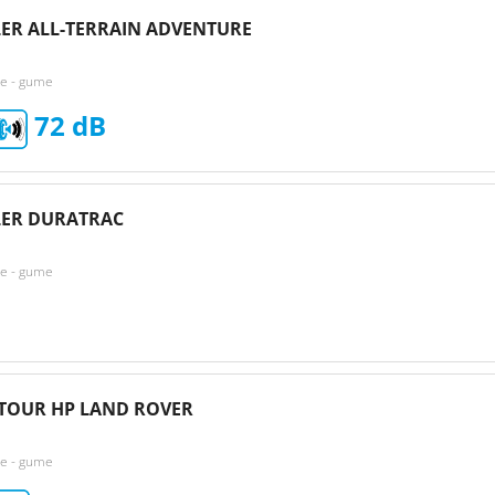
R ALL-TERRAIN ADVENTURE
ke - gume
72
ER DURATRAC
ke - gume
 TOUR HP LAND ROVER
ke - gume