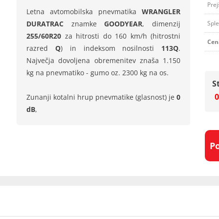
Prej
Letna avtomobilska pnevmatika
WRANGLER
DURATRAC
znamke
GOODYEAR
, dimenzij
Sple
255/60R20
za hitrosti do 160 km/h (hitrostni
Cen
razred
Q
) in indeksom nosilnosti
113Q
.
Največja dovoljena obremenitev znaša 1.150
kg na pnevmatiko - gumo oz. 2300 kg na os.
S
0
Zunanji kotalni hrup pnevmatike (glasnost) je
0
dB
,
P