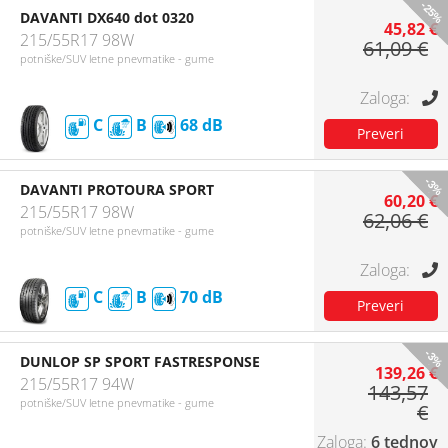
-25%
DAVANTI DX640 dot 0320
45,82 €
215/55R17 98W
61,09 €
potniške/SUV letne pnevmatike - gume
C
B
68
-3%
DAVANTI PROTOURA SPORT
60,20 €
215/55R17 98W
62,06 €
potniške/SUV letne pnevmatike - gume
C
B
70
-3%
DUNLOP SP SPORT FASTRESPONSE
139,26 €
215/55R17 94W
143,57
potniške/SUV letne pnevmatike - gume
€
6 tednov