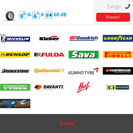
A
A
68
O nas