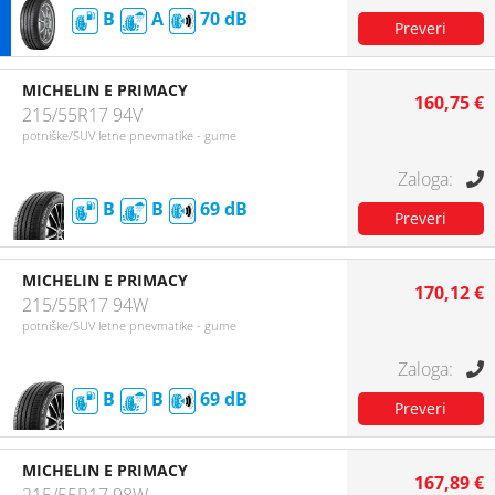
B
A
70
MICHELIN E PRIMACY
160,75 €
215/55R17 94V
potniške/SUV letne pnevmatike - gume
B
B
69
MICHELIN E PRIMACY
170,12 €
215/55R17 94W
potniške/SUV letne pnevmatike - gume
B
B
69
MICHELIN E PRIMACY
167,89 €