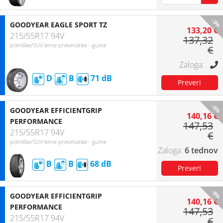
-3%
GOODYEAR EAGLE SPORT TZ
133,20 €
215/55R17 94V
137,32
potniške/SUV letne pnevmatike - gume
€
D
B
71
-5%
GOODYEAR EFFICIENTGRIP
140,16 €
PERFORMANCE
147,53
215/55R17 94V
€
potniške/SUV letne pnevmatike - gume
6 tednov
B
B
68
-5%
GOODYEAR EFFICIENTGRIP
140,16 €
PERFORMANCE
147,53
215/55R17 94V
€