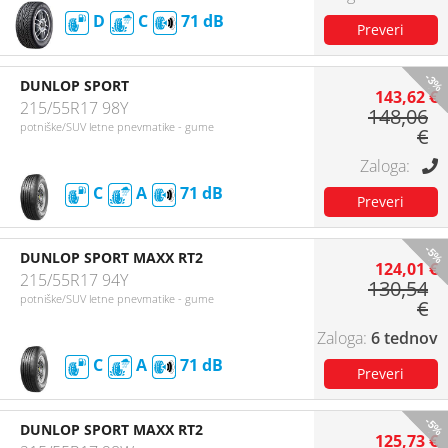
D
C
71
-3%
DUNLOP SPORT
143,62 €
215/55R17 98Y
148,06
potniške/SUV letne pnevmatike - gume
€
C
A
71
-5%
DUNLOP SPORT MAXX RT2
124,01 €
215/55R17 94Y
130,54
potniške/SUV letne pnevmatike - gume
€
6 tednov
C
A
71
-5%
DUNLOP SPORT MAXX RT2
125,73 €