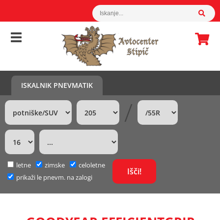
ISKALNIK PNEVMATIK
/
letne
zimske
celoletne
prikaži le pnevm. na zalogi