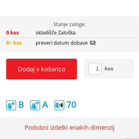
Stanje zaloge:
0 kos
skladišče Zaloška
8+ kos
preveri datum dobave
Dodaj v košarico
kos
B
A
70
Podobni izdelki enakih dimenzij