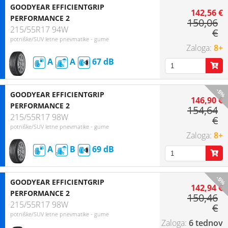
GOODYEAR EFFICIENTGRIP
142,56 €
PERFORMANCE 2
150,06
215/55R17 94W
€
potniške/SUV letne pnevmatike - gume
8+
A
A
67
-5%
GOODYEAR EFFICIENTGRIP
146,90 €
PERFORMANCE 2
154,64
215/55R17 98W
€
potniške/SUV letne pnevmatike - gume
8+
A
B
69
-5%
GOODYEAR EFFICIENTGRIP
142,94 €
PERFORMANCE 2
150,46
215/55R17 98W
€
potniške/SUV letne pnevmatike - gume
6 tednov