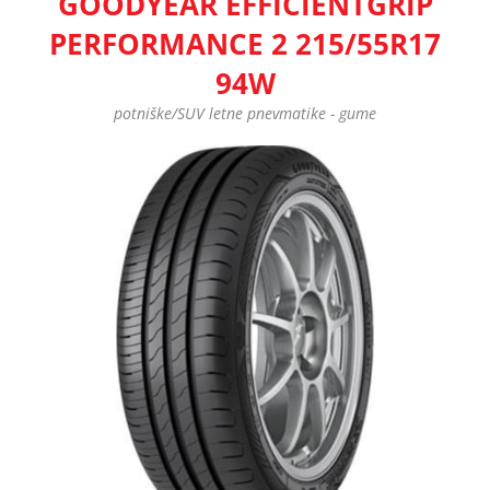
GOODYEAR EFFICIENTGRIP
PERFORMANCE 2 215/55R17
94W
potniške/SUV letne pnevmatike - gume