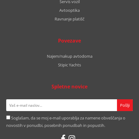
Servis vozil
Avtooptika
Ravnanje platišč
Povezave
Najem/nakup avtodoma
Stipic Yachts
Spletne novice
Soglašam, da se moj e-mail uporablja za namene obveščanja o
novostih v ponudbi, posebnih ponudbah in popustih.