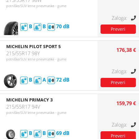
215/55R17 98W
potniške/SUV letne pnevmatike - gume
B
B
70
MICHELIN PILOT SPORT 5
176,38 €
215/55R17 98Y
potniške/SUV letne pnevmatike - gume
B
A
72
MICHELIN PRIMACY 3
159,79 €
215/55R17 94V
potniške/SUV letne pnevmatike - gume
B
B
69