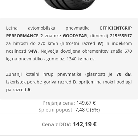
Letna avtomobilska pnevmatika
EFFICIENTGRIP
PERFORMANCE 2
znamke
GOODYEAR
, dimenzij
215/55R17
za hitrosti do 270 km/h (hitrostni razred
W
) in indeksom
nosilnosti
94W
. Največja dovoljena obremenitev znaša 670
kg na pnevmatiko - gumo oz. 1340 kg na os.
Zunanji kotalni hrup pnevmatike (glasnost) je
70 dB
,
izkoristek porabe goriva razred
B
, oprijem na mokri podlagi
pa razred
A
.
Prejšnja cena:
149,67 €
Spletni popust:
7,48 € (5%)
142,19 €
Cena z DDV: