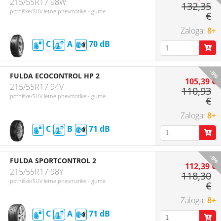
215/55R17 98W
132,35
potniške/SUV letne pnevmatike - gume
€
8+
C
A
70
-5%
FULDA ECOCONTROL HP 2
105,39 €
215/55R17 94V
110,93
potniške/SUV letne pnevmatike - gume
€
8+
C
B
71
-5%
FULDA SPORTCONTROL 2
112,39 €
215/55R17 98Y
118,30
potniške/SUV letne pnevmatike - gume
€
8+
C
A
71