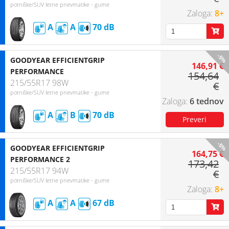
potniške/SUV letne pnevmatike - gume
8+
A
A
70
-5%
GOODYEAR EFFICIENTGRIP
146,91 €
PERFORMANCE
154,64
215/55R17 98W
€
potniške/SUV letne pnevmatike - gume
6 tednov
A
B
70
-5%
GOODYEAR EFFICIENTGRIP
164,75 €
PERFORMANCE 2
173,42
215/55R17 94W
€
potniške/SUV letne pnevmatike - gume
8+
A
A
67