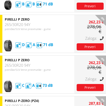
B
B
71
-6%
PIRELLI P ZERO
262,23 €
265/30R20 94Y
278,96
potniške/SUV letne pnevmatike - gume
€
D
A
71
-6%
PIRELLI P ZERO
262,23 €
265/30R20 94Y
278,96
potniške/SUV letne pnevmatike - gume
€
C
A
73
-6%
PIRELLI P-ZERO (PZ4)
287,83 €