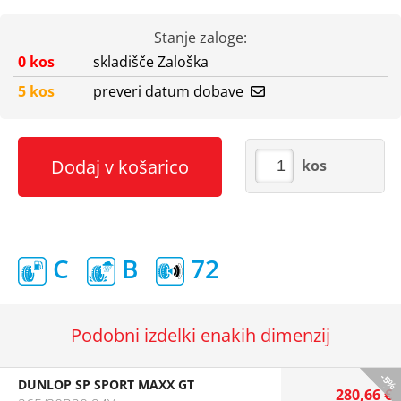
Stanje zaloge:
0 kos
skladišče Zaloška
5 kos
preveri datum dobave
Dodaj v košarico
kos
C
B
72
Podobni izdelki enakih dimenzij
-5%
DUNLOP SP SPORT MAXX GT
280,66 €