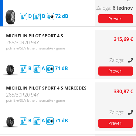
6 tednov
D
B
72
MICHELIN PILOT SPORT 4 S
315,69 €
265/30R20 94Y
potniške/SUV letne pnevmatike - gume
B
A
71
MICHELIN PILOT SPORT 4 S MERCEDES
330,87 €
265/30R20 94Y
potniške/SUV letne pnevmatike - gume
B
A
71