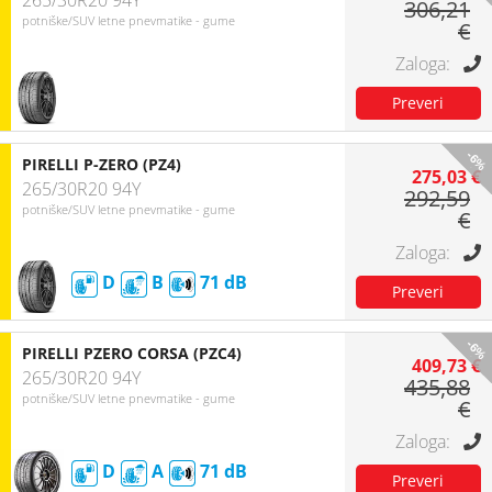
265/30R20 94Y
306,21
potniške/SUV letne pnevmatike - gume
€
-6%
PIRELLI P-ZERO (PZ4)
275,03 €
265/30R20 94Y
292,59
potniške/SUV letne pnevmatike - gume
€
D
B
71
-6%
PIRELLI PZERO CORSA (PZC4)
409,73 €
265/30R20 94Y
435,88
potniške/SUV letne pnevmatike - gume
€
D
A
71