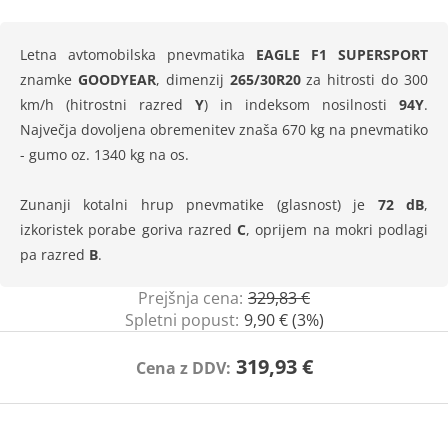
Letna avtomobilska pnevmatika
EAGLE F1 SUPERSPORT
znamke
GOODYEAR
, dimenzij
265/30R20
za hitrosti do 300
km/h (hitrostni razred
Y
) in indeksom nosilnosti
94Y
.
Največja dovoljena obremenitev znaša 670 kg na pnevmatiko
- gumo oz. 1340 kg na os.
Zunanji kotalni hrup pnevmatike (glasnost) je
72 dB
,
izkoristek porabe goriva razred
C
, oprijem na mokri podlagi
pa razred
B
.
Prejšnja cena:
329,83 €
Spletni popust:
9,90 € (3%)
319,93 €
Cena z DDV: