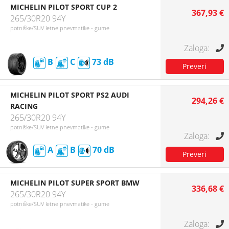
MICHELIN PILOT SPORT CUP 2
367,93 €
265/30R20 94Y
potniške/SUV letne pnevmatike - gume
B
C
73
MICHELIN PILOT SPORT PS2 AUDI
294,26 €
RACING
265/30R20 94Y
potniške/SUV letne pnevmatike - gume
A
B
70
MICHELIN PILOT SUPER SPORT BMW
336,68 €
265/30R20 94Y
potniške/SUV letne pnevmatike - gume