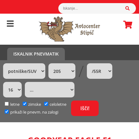
ISKALNIK PNEVMATIK
/
letne
zimske
celoletne
prikaži le pnevm. na zalogi