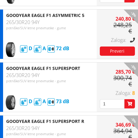
-3%
GOODYEAR EAGLE F1 ASYMMETRIC 5
240,80 €
265/30R20 94Y
248,25
potniške/SUV letne pnevmatike - gume
€
D
A
72
-5%
GOODYEAR EAGLE F1 SUPERSPORT
285,70 €
265/30R20 94Y
300,74
potniške/SUV letne pnevmatike - gume
€
8
D
A
73
-5%
GOODYEAR EAGLE F1 SUPERSPORT R
346,69 €
265/30R20 94Y
364,94
potniške/SUV letne pnevmatike - gume
€