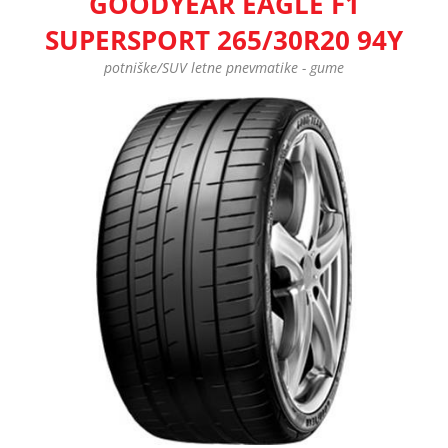
GOODYEAR EAGLE F1
SUPERSPORT 265/30R20 94Y
potniške/SUV letne pnevmatike - gume