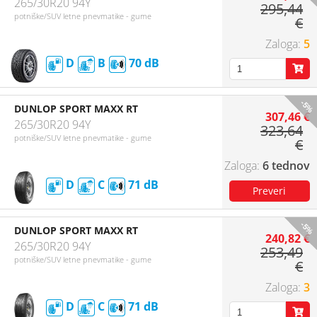
265/30R20 94Y
295,44
potniške/SUV letne pnevmatike - gume
€
5
D
B
70
-5%
DUNLOP SPORT MAXX RT
307,46 €
265/30R20 94Y
323,64
potniške/SUV letne pnevmatike - gume
€
6 tednov
D
C
71
-5%
DUNLOP SPORT MAXX RT
240,82 €
265/30R20 94Y
253,49
potniške/SUV letne pnevmatike - gume
€
3
D
C
71