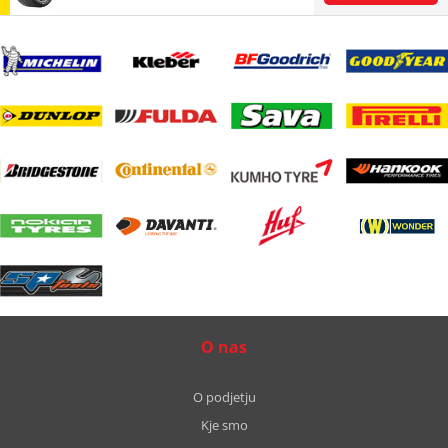
O nas
O podjetju
Kje smo