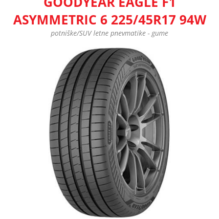
GOODYEAR EAGLE F1
ASYMMETRIC 6 225/45R17 94W
potniške/SUV letne pnevmatike - gume