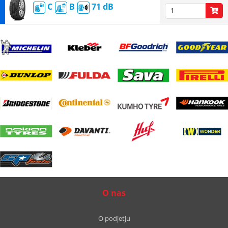
C
B
71
O nas
O podjetju