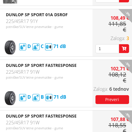
-3%
DUNLOP SP SPORT 01A DSROF
108,49 €
225/45R17 91Y
111,85
potniške/SUV letne pnevmatike - gume
€
3
D
C
71
-5%
DUNLOP SP SPORT FASTRESPONSE
102,71 €
225/45R17 91W
108,12
potniške/SUV letne pnevmatike - gume
€
6 tednov
D
B
71
-9%
DUNLOP SP SPORT FASTRESPONSE
107,88 €
225/45R17 91W
118,55
potniške/SUV letne pnevmatike - gume
€