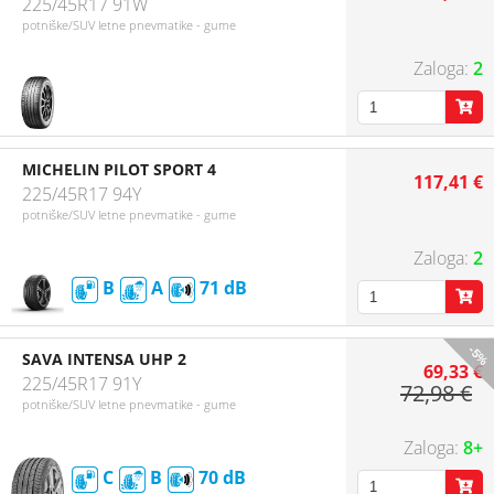
225/45R17 91W
potniške/SUV letne pnevmatike - gume
2
MICHELIN PILOT SPORT 4
117,41 €
225/45R17 94Y
potniške/SUV letne pnevmatike - gume
2
B
A
71
-5%
SAVA INTENSA UHP 2
69,33 €
225/45R17 91Y
72,98 €
potniške/SUV letne pnevmatike - gume
8+
C
B
70