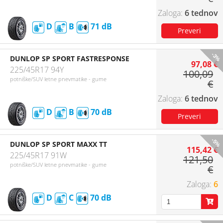
6 tednov
D
B
71
-3%
DUNLOP SP SPORT FASTRESPONSE
97,08 €
225/45R17 94Y
100,09
potniške/SUV letne pnevmatike - gume
€
6 tednov
D
B
70
-5%
DUNLOP SP SPORT MAXX TT
115,42 €
225/45R17 91W
121,50
potniške/SUV letne pnevmatike - gume
€
6
D
C
70