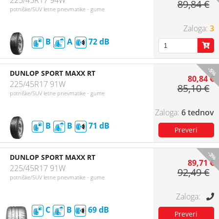
225/45R17 94W
89,84 €
potniške/SUV letne pnevmatike - gume
3
B
A
72
-5%
DUNLOP SPORT MAXX RT
80,84 €
225/45R17 91W
85,10 €
potniške/SUV letne pnevmatike - gume
6 tednov
B
B
71
-3%
DUNLOP SPORT MAXX RT
89,71 €
225/45R17 91W
92,49 €
potniške/SUV letne pnevmatike - gume
C
B
69