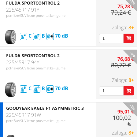
-5%
FULDA SPORTCONTROL 2
75,28 €
225/45R17 91Y
79,24 €
potniške/SUV letne pnevmatike - gume
8+
C
B
70
-5%
FULDA SPORTCONTROL 2
76,68 €
225/45R17 94Y
80,72 €
potniške/SUV letne pnevmatike - gume
8+
C
B
70
-5%
GOODYEAR EAGLE F1 ASYMMETRIC 3
95,01 €
225/45R17 91W
100,02
potniške/SUV letne pnevmatike - gume
€
8+