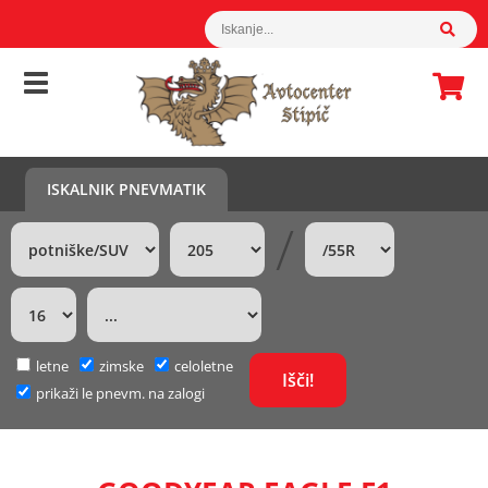
ISKALNIK PNEVMATIK
/
letne
zimske
celoletne
prikaži le pnevm. na zalogi