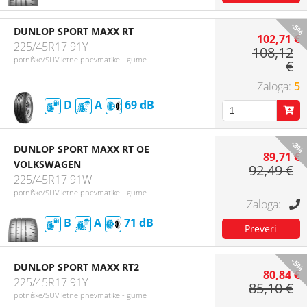
-5%
DUNLOP SPORT MAXX RT
102,71 €
225/45R17 91Y
108,12
potniške/SUV letne pnevmatike - gume
€
5
D
A
69
-3%
DUNLOP SPORT MAXX RT OE
89,71 €
VOLKSWAGEN
92,49 €
225/45R17 91W
potniške/SUV letne pnevmatike - gume
B
A
71
-5%
DUNLOP SPORT MAXX RT2
80,84 €
225/45R17 91Y
85,10 €
potniške/SUV letne pnevmatike - gume