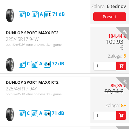
6 tednov
D
A
71
-5%
DUNLOP SPORT MAXX RT2
104,44 €
225/45R17 94W
109,93
potniške/SUV letne pnevmatike - gume
€
5
C
A
72
-5%
DUNLOP SPORT MAXX RT2
85,35 €
225/45R17 94Y
89,84 €
potniške/SUV letne pnevmatike - gume
8+
C
A
71