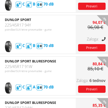
C
B
70
-3%
DUNLOP SPORT
94,07 €
225/45R17 94Y
96,98 €
potniške/SUV letne pnevmatike - gume
C
B
70
-5%
DUNLOP SPORT BLURESPONSE
80,84 €
225/45R17 91W
85,10 €
potniške/SUV letne pnevmatike - gume
6 tednov
C
A
70
-5%
DUNLOP SPORT BLURESPONSE
85,35 €