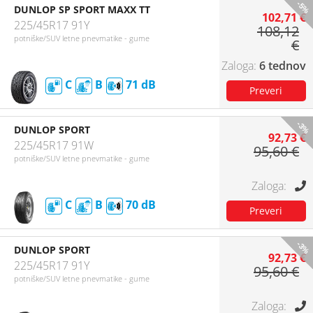
-5%
DUNLOP SP SPORT MAXX TT
102,71 €
225/45R17 91Y
108,12
potniške/SUV letne pnevmatike - gume
€
6 tednov
C
B
71
-3%
DUNLOP SPORT
92,73 €
225/45R17 91W
95,60 €
potniške/SUV letne pnevmatike - gume
C
B
70
-3%
DUNLOP SPORT
92,73 €
225/45R17 91Y
95,60 €
potniške/SUV letne pnevmatike - gume