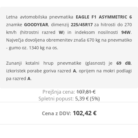
Letna avtomobilska pnevmatika
EAGLE F1 ASYMMETRIC 6
znamke
GOODYEAR
, dimenzij
225/45R17
za hitrosti do 270
km/h (hitrostni razred
W
) in indeksom nosilnosti
94W
.
Največja dovoljena obremenitev znaša 670 kg na pnevmatiko
- gumo oz. 1340 kg na os.
Zunanji kotalni hrup pnevmatike (glasnost) je
69 dB
,
izkoristek porabe goriva razred
A
, oprijem na mokri podlagi
pa razred
A
.
Prejšnja cena:
107,81 €
Spletni popust:
5,39 € (5%)
102,42 €
Cena z DDV: