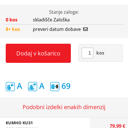
Stanje zaloge:
0 kos
skladišče Zaloška
8+ kos
preveri datum dobave
Dodaj v košarico
kos
A
A
69
Podobni izdelki enakih dimenzij
KUMHO KU31
79,99 €