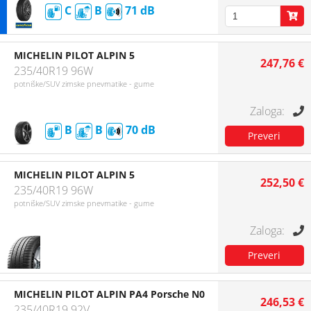
C
B
71
MICHELIN PILOT ALPIN 5
247,76 €
235/40R19 96W
potniške/SUV zimske pnevmatike - gume
B
B
70
MICHELIN PILOT ALPIN 5
252,50 €
235/40R19 96W
potniške/SUV zimske pnevmatike - gume
MICHELIN PILOT ALPIN PA4 Porsche N0
246,53 €
235/40R19 92V