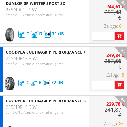
-5%
DUNLOP SP WINTER SPORT 3D
244,61 €
235/40R19 96V
257,48
potniške/SUV zimske pnevmatike - gume
€
8+
D
D
71
-3%
GOODYEAR ULTRAGRIP PERFORMANCE +
249,84 €
235/40R19 96V
257,56
potniške/SUV zimske pnevmatike - gume
€
5
C
B
72
-5%
GOODYEAR ULTRAGRIP PERFORMANCE 3
229,78 €
235/40R19 96V
241,87
potniške/SUV zimske pnevmatike - gume
€
8+