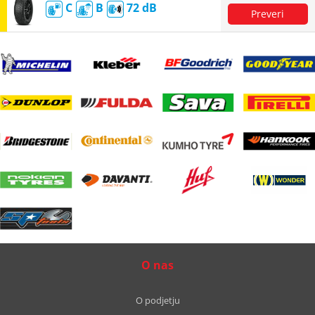
C
B
72
O nas
O podjetju