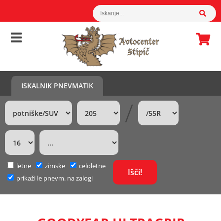
ISKALNIK PNEVMATIK
/
letne
zimske
celoletne
prikaži le pnevm. na zalogi