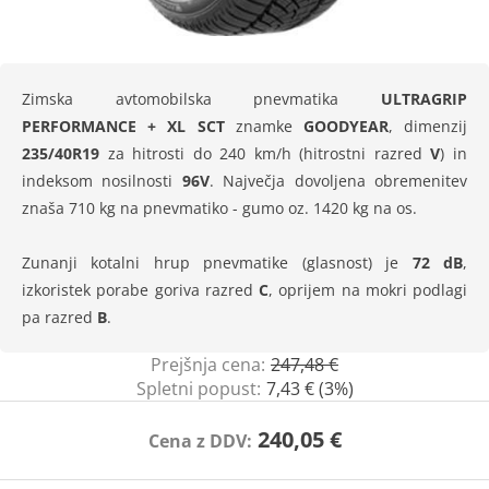
Zimska avtomobilska pnevmatika
ULTRAGRIP
PERFORMANCE + XL SCT
znamke
GOODYEAR
, dimenzij
235/40R19
za hitrosti do 240 km/h (hitrostni razred
V
) in
indeksom nosilnosti
96V
. Največja dovoljena obremenitev
znaša 710 kg na pnevmatiko - gumo oz. 1420 kg na os.
Zunanji kotalni hrup pnevmatike (glasnost) je
72 dB
,
izkoristek porabe goriva razred
C
, oprijem na mokri podlagi
pa razred
B
.
Prejšnja cena:
247,48 €
Spletni popust:
7,43 € (3%)
240,05 €
Cena z DDV: