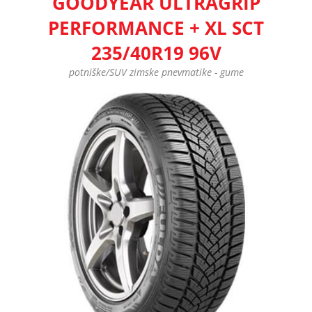
GOODYEAR ULTRAGRIP
PERFORMANCE + XL SCT
235/40R19 96V
potniške/SUV zimske pnevmatike - gume