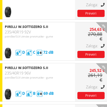
-6%
PIRELLI W.SOTTOZERO S.II
254,63 €
235/40R19 92V
270,88
potniške/SUV zimske pnevmatike - gume
€
D
C
72
-6%
PIRELLI W.SOTTOZERO S.II
245,52 €
235/40R19 96V
261,19
potniške/SUV zimske pnevmatike - gume
€
D
B
69