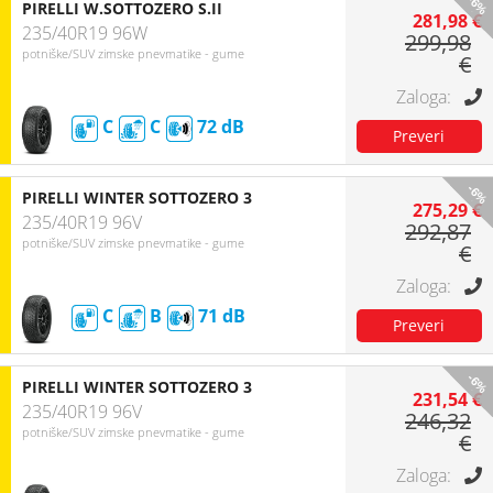
-6%
PIRELLI W.SOTTOZERO S.II
281,98 €
235/40R19 96W
299,98
potniške/SUV zimske pnevmatike - gume
€
C
C
72
-6%
PIRELLI WINTER SOTTOZERO 3
275,29 €
235/40R19 96V
292,87
potniške/SUV zimske pnevmatike - gume
€
C
B
71
-6%
PIRELLI WINTER SOTTOZERO 3
231,54 €
235/40R19 96V
246,32
potniške/SUV zimske pnevmatike - gume
€