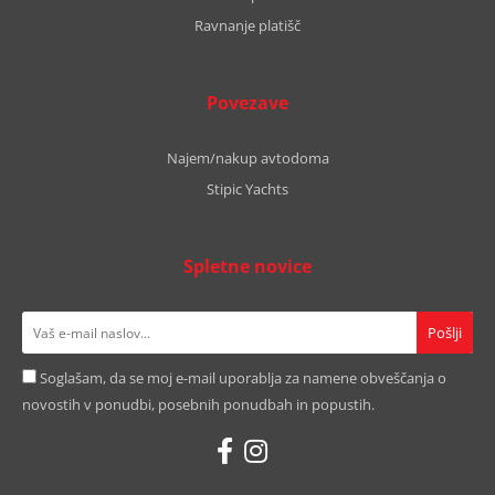
Ravnanje platišč
Povezave
Najem/nakup avtodoma
Stipic Yachts
Spletne novice
Soglašam, da se moj e-mail uporablja za namene obveščanja o
novostih v ponudbi, posebnih ponudbah in popustih.