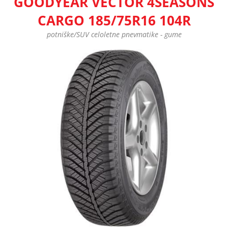
GOODYEAR VECTOR 4SEASONS
CARGO 185/75R16 104R
potniške/SUV celoletne pnevmatike - gume