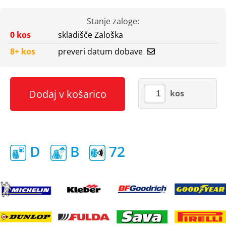
Stanje zaloge:
0 kos
skladišče Zaloška
8+ kos
preveri datum dobave
Dodaj v košarico
kos
D
B
72