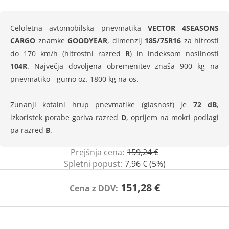
Celoletna avtomobilska pnevmatika
VECTOR 4SEASONS
CARGO
znamke
GOODYEAR
, dimenzij
185/75R16
za hitrosti
do 170 km/h (hitrostni razred
R
) in indeksom nosilnosti
104R
. Največja dovoljena obremenitev znaša 900 kg na
pnevmatiko - gumo oz. 1800 kg na os.
Zunanji kotalni hrup pnevmatike (glasnost) je
72 dB
,
izkoristek porabe goriva razred
D
, oprijem na mokri podlagi
pa razred
B
.
Prejšnja cena:
159,24 €
Spletni popust:
7,96 € (5%)
151,28 €
Cena z DDV: