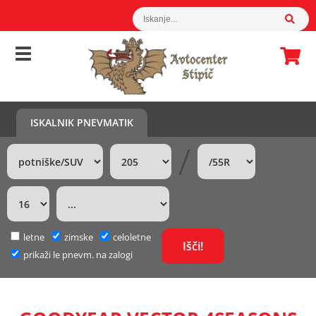
ISKALNIK PNEVMATIK
/
letne
zimske
celoletne
prikaži le pnevm. na zalogi