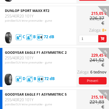
-5%
DUNLOP SPORT MAXX RT2
215,05 €
255/40R20 101Y
226,37
potniške/SUV letne pnevmatike - gume
€
8+
C
B
72
-5%
GOODYEAR EAGLE F1 ASYMMETRIC 2
229,45 €
255/40R20 101Y
241,52
potniške/SUV letne pnevmatike - gume
€
6 tednov
D
B
72
-3%
GOODYEAR EAGLE F1 ASYMMETRIC 5
215,18 €
255/40R20 101Y
221,83
potniške/SUV letne pnevmatike - gume
€