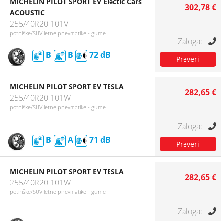
MICHELIN PILOT SPORT EV Electic Cars
302,78 €
ACOUSTIC
255/40R20 101V
potniške/SUV letne pnevmatike - gume
B
B
72
MICHELIN PILOT SPORT EV TESLA
282,65 €
255/40R20 101W
potniške/SUV letne pnevmatike - gume
B
A
71
MICHELIN PILOT SPORT EV TESLA
282,65 €
255/40R20 101W
potniške/SUV letne pnevmatike - gume