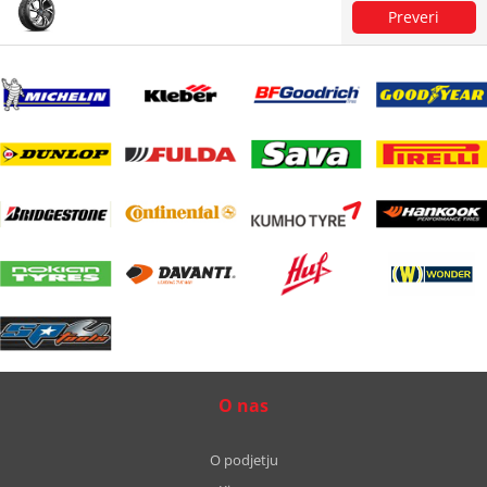
O nas
O podjetju