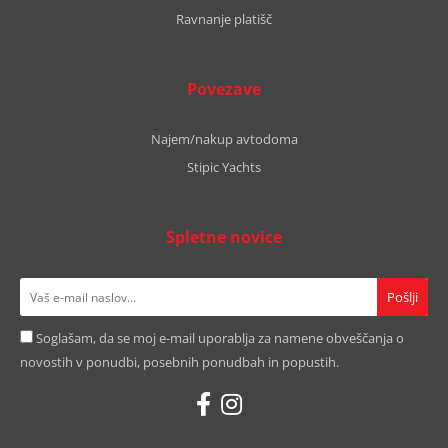
Ravnanje platišč
Povezave
Najem/nakup avtodoma
Stipic Yachts
Spletne novice
Soglašam, da se moj e-mail uporablja za namene obveščanja o
novostih v ponudbi, posebnih ponudbah in popustih.