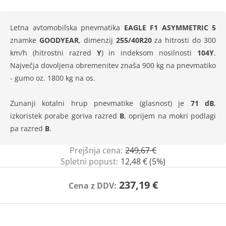
Letna avtomobilska pnevmatika
EAGLE F1 ASYMMETRIC 5
znamke
GOODYEAR
, dimenzij
255/40R20
za hitrosti do 300
km/h (hitrostni razred
Y
) in indeksom nosilnosti
104Y
.
Največja dovoljena obremenitev znaša 900 kg na pnevmatiko
- gumo oz. 1800 kg na os.
Zunanji kotalni hrup pnevmatike (glasnost) je
71 dB
,
izkoristek porabe goriva razred
B
, oprijem na mokri podlagi
pa razred
B
.
Prejšnja cena:
249,67 €
Spletni popust:
12,48 € (5%)
237,19 €
Cena z DDV: