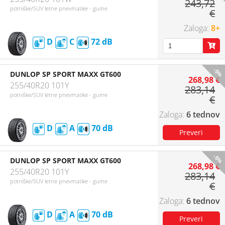
243,72
potniške/SUV letne pnevmatike - gume
€
8+
D
C
72
-5%
DUNLOP SP SPORT MAXX GT600
268,98 €
255/40R20 101Y
283,14
potniške/SUV letne pnevmatike - gume
€
6 tednov
D
A
70
-5%
DUNLOP SP SPORT MAXX GT600
268,98 €
255/40R20 101Y
283,14
potniške/SUV letne pnevmatike - gume
€
6 tednov
D
A
70