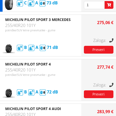
C
A
73
MICHELIN PILOT SPORT 3 MERCEDES
275,06 €
255/40R20 101Y
potniške/SUV letne pnevmatike - gume
B
A
71
MICHELIN PILOT SPORT 4
277,74 €
255/40R20 101Y
potniške/SUV letne pnevmatike - gume
B
A
72
MICHELIN PILOT SPORT 4 AUDI
283,99 €
255/40R20 101Y