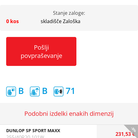
Stanje zaloge:
0 kos
skladišče Zaloška
Pošlji
povpraševanje
B
B
71
Podobni izdelki enakih dimenzij
-5%
DUNLOP SP SPORT MAXX
231,53 €
255/40R20 101W