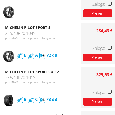
MICHELIN PILOT SPORT 5
284,43 €
255/40R20 104Y
potniške/SUV letne pnevmatike - gume
B
A
72
MICHELIN PILOT SPORT CUP 2
329,53 €
255/40R20 101Y
potniške/SUV letne pnevmatike - gume
B
C
73