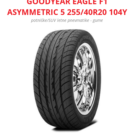
GOODYEAR EAGLE F1
ASYMMETRIC 5 255/40R20 104Y
potniške/SUV letne pnevmatike - gume