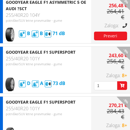
-3%
GOODYEAR EAGLE F1 ASYMMETRIC 5 OE
256,48 €
AUDI ?SCT
264,41
255/40R20 104Y
€
potniške/SUV letne pnevmatike - gume
B
B
71
-5%
GOODYEAR EAGLE F1 SUPERSPORT
243,60 €
255/40R20 101Y
256,42
potniške/SUV letne pnevmatike - gume
€
8+
D
A
73
-5%
GOODYEAR EAGLE F1 SUPERSPORT
270,21 €
255/40R20 101Y
284,43
potniške/SUV letne pnevmatike - gume
€
8+