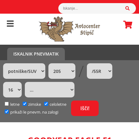
ISKALNIK PNEVMATIK
/
letne
zimske
celoletne
prikaži le pnevm. na zalogi