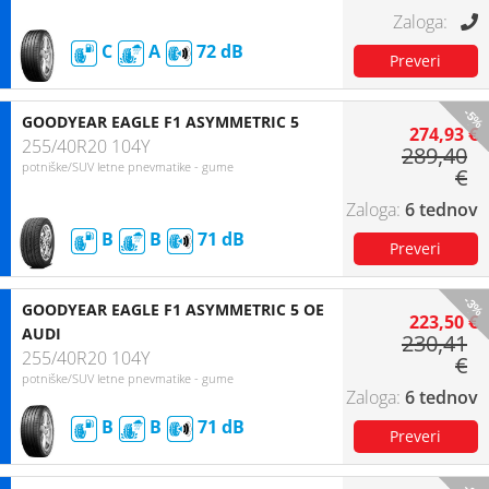
C
A
72
-5%
GOODYEAR EAGLE F1 ASYMMETRIC 5
274,93 €
255/40R20 104Y
289,40
potniške/SUV letne pnevmatike - gume
€
6 tednov
B
B
71
-3%
GOODYEAR EAGLE F1 ASYMMETRIC 5 OE
223,50 €
AUDI
230,41
255/40R20 104Y
€
potniške/SUV letne pnevmatike - gume
6 tednov
B
B
71