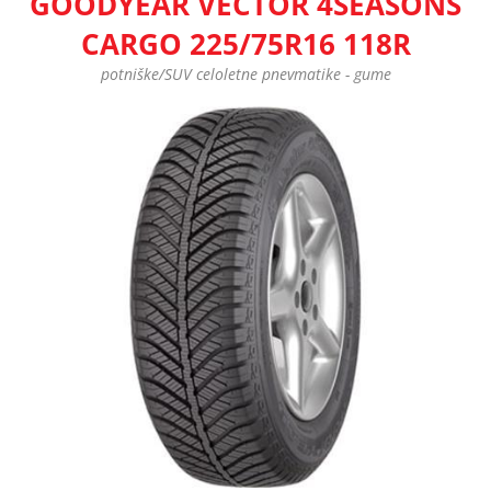
GOODYEAR VECTOR 4SEASONS
CARGO 225/75R16 118R
potniške/SUV celoletne pnevmatike - gume