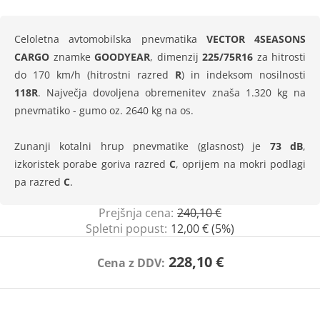
Celoletna avtomobilska pnevmatika
VECTOR 4SEASONS
CARGO
znamke
GOODYEAR
, dimenzij
225/75R16
za hitrosti
do 170 km/h (hitrostni razred
R
) in indeksom nosilnosti
118R
. Največja dovoljena obremenitev znaša 1.320 kg na
pnevmatiko - gumo oz. 2640 kg na os.
Zunanji kotalni hrup pnevmatike (glasnost) je
73 dB
,
izkoristek porabe goriva razred
C
, oprijem na mokri podlagi
pa razred
C
.
Prejšnja cena:
240,10 €
Spletni popust:
12,00 € (5%)
228,10 €
Cena z DDV: