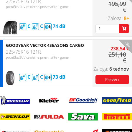
225/75R16 121R
195,99
potniške/SUV celoletne pnevmatike - gume
€
8+
C
C
74
-5%
GOODYEAR VECTOR 4SEASONS CARGO
238,54 €
225/75R16 121R
251,10
potniške/SUV celoletne pnevmatike - gume
€
6 tednov
C
C
73