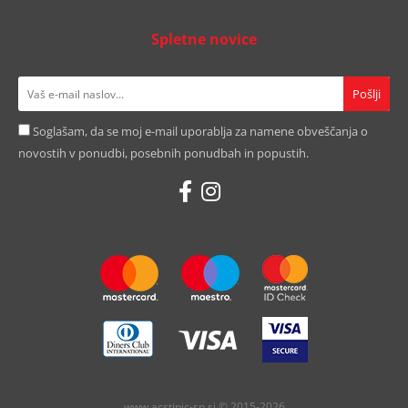
Spletne novice
Soglašam, da se moj e-mail uporablja za namene obveščanja o
novostih v ponudbi, posebnih ponudbah in popustih.
www.acstipic-sp.si © 2015-2026