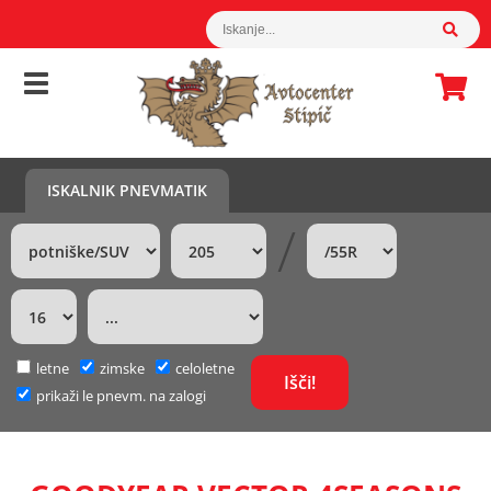
ISKALNIK PNEVMATIK
/
letne
zimske
celoletne
prikaži le pnevm. na zalogi