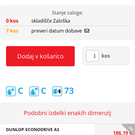
Stanje zaloge:
0 kos
skladišče Zaloška
7 kos
preveri datum dobave
Dodaj v košarico
kos
C
C
73
Podobni izdelki enakih dimenzij
-5%
DUNLOP ECONODRIVE AS
186,19 €