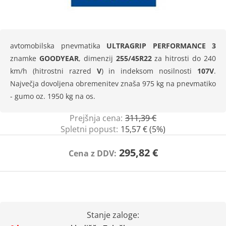
avtomobilska pnevmatika
ULTRAGRIP PERFORMANCE 3
znamke
GOODYEAR
, dimenzij
255/45R22
za hitrosti do 240
km/h (hitrostni razred
V
) in indeksom nosilnosti
107V
.
Največja dovoljena obremenitev znaša 975 kg na pnevmatiko
- gumo oz. 1950 kg na os.
Prejšnja cena:
311,39 €
Spletni popust:
15,57 € (5%)
295,82 €
Cena z DDV:
Stanje zaloge: