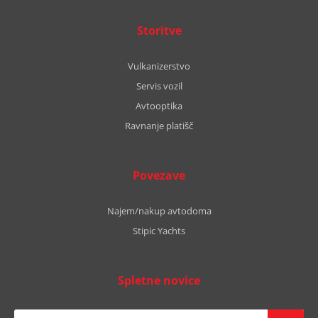
Storitve
Vulkanizerstvo
Servis vozil
Avtooptika
Ravnanje platišč
Povezave
Najem/nakup avtodoma
Stipic Yachts
Spletne novice