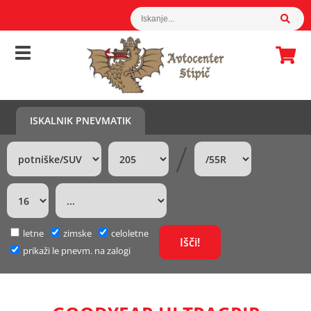
ISKALNIK PNEVMATIK
/
letne
zimske
celoletne
prikaži le pnevm. na zalogi