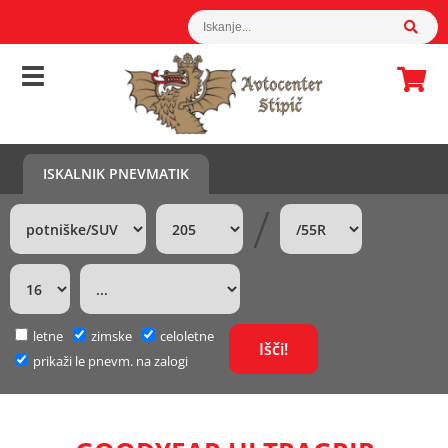
ISKALNIK PNEVMATIK
/
letne
zimske
celoletne
prikaži le pnevm. na zalogi