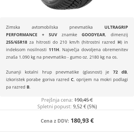
Zimska avtomobilska pnevmatika
ULTRAGRIP
PERFORMANCE + SUV
znamke
GOODYEAR
, dimenzij
255/65R18
za hitrosti do 210 km/h (hitrostni razred
H
) in
indeksom nosilnosti
111H
. Največja dovoljena obremenitev
znaša 1.090 kg na pnevmatiko - gumo oz. 2180 kg na os.
Zunanji kotalni hrup pnevmatike (glasnost) je
72 dB
,
izkoristek porabe goriva razred
C
, oprijem na mokri podlagi
pa razred
B
.
Prejšnja cena:
190,45 €
Spletni popust:
9,52 € (5%)
180,93 €
Cena z DDV: