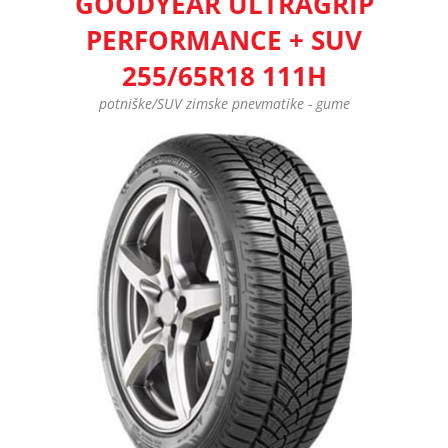
GOODYEAR ULTRAGRIP
PERFORMANCE + SUV
255/65R18 111H
potniške/SUV zimske pnevmatike - gume