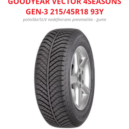
GOODYEAR VECTOR 4SEASONS
GEN-3 215/45R18 93Y
potniške/SUV nedefinirano pnevmatike - gume