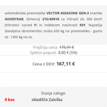
avtomobilska pnevmatika
VECTOR 4SEASONS GEN-3
znamke
GOODYEAR
, dimenzij
215/45R18
za hitrosti do 300 km/h
(hitrostni razred
Y
) in indeksom nosilnosti
93Y
. Največja
dovoljena obremenitev znaša 650 kg na pnevmatiko - gumo
oz. 1300 kg na os.
Prejšnja cena:
175,91 €
Spletni popust:
8,80 € (5%)
167,11 €
Cena z DDV:
Stanje zaloge:
0 kos
skladišče Zaloška