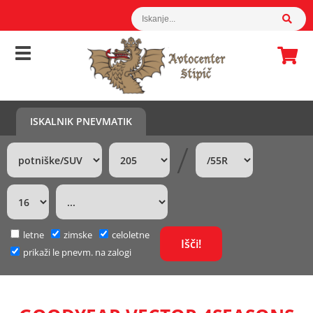
ISKALNIK PNEVMATIK
/
letne
zimske
celoletne
prikaži le pnevm. na zalogi