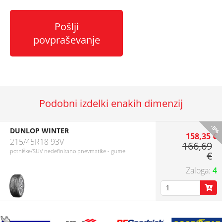
Pošlji
povpraševanje
Podobni izdelki enakih dimenzij
-5%
DUNLOP WINTER
158,35 €
215/45R18 93V
166,69
potniške/SUV nedefinirano pnevmatike - gume
€
4