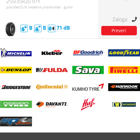
255/35R20 97Y
potniške/SUV celoletne pnevmatike - gume
B
B
71