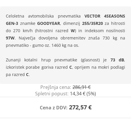
Celoletna avtomobilska pnevmatika
VECTOR 4SEASONS
GEN-3
znamke
GOODYEAR
, dimenzij
255/35R20
za hitrosti
do 270 km/h (hitrostni razred
W
) in indeksom nosilnosti
97W
. Največja dovoljena obremenitev znaša 730 kg na
pnevmatiko - gumo oz. 1460 kg na os.
Zunanji kotalni hrup pnevmatike (glasnost) je
73 dB
,
izkoristek porabe goriva razred
C
, oprijem na mokri podlagi
pa razred
C
.
Prejšnja cena:
286,91 €
Spletni popust:
14,34 € (5%)
272,57 €
Cena z DDV: