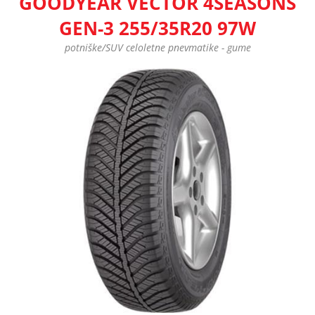
GOODYEAR VECTOR 4SEASONS
GEN-3 255/35R20 97W
potniške/SUV celoletne pnevmatike - gume