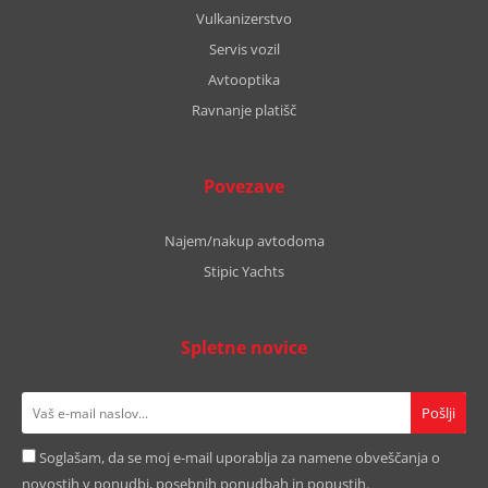
Vulkanizerstvo
Servis vozil
Avtooptika
Ravnanje platišč
Povezave
Najem/nakup avtodoma
Stipic Yachts
Spletne novice
Soglašam, da se moj e-mail uporablja za namene obveščanja o
novostih v ponudbi, posebnih ponudbah in popustih.