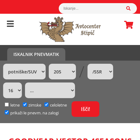
ISKALNIK PNEVMATIK
/
letne
zimske
celoletne
prikaži le pnevm. na zalogi