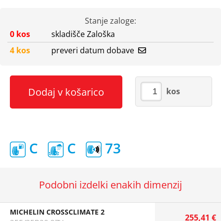
Stanje zaloge:
0 kos
skladišče Zaloška
4 kos
preveri datum dobave
Dodaj v košarico
kos
C
C
73
Podobni izdelki enakih dimenzij
MICHELIN CROSSCLIMATE 2
255,41 €