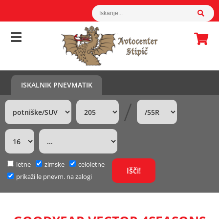
ISKALNIK PNEVMATIK
/
letne
zimske
celoletne
prikaži le pnevm. na zalogi