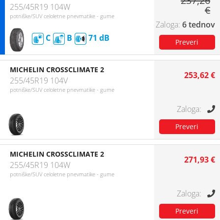
237,26
255/45R19 104W
€
potniške/SUV celoletne pnevmatike - gume
6 tednov
C
B
71
MICHELIN CROSSCLIMATE 2
253,62 €
255/45R19 104V
potniške/SUV celoletne pnevmatike - gume
MICHELIN CROSSCLIMATE 2
271,93 €
255/45R19 104W
potniške/SUV celoletne pnevmatike - gume