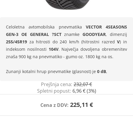
Celoletna avtomobilska pnevmatika
VECTOR 4SEASONS
GEN-3 OE GENERAL ?SCT
znamke
GOODYEAR
, dimenzij
255/45R19
za hitrosti do 240 km/h (hitrostni razred
V
) in
indeksom nosilnosti
104V
. Največja dovoljena obremenitev
znaša 900 kg na pnevmatiko - gumo oz. 1800 kg na os.
Zunanji kotalni hrup pnevmatike (glasnost) je
0 dB
,
Prejšnja cena:
232,07 €
Spletni popust:
6,96 € (3%)
225,11 €
Cena z DDV: