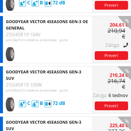
C
B
72
-3%
GOODYEAR VECTOR 4SEASONS GEN-3 OE
204,61 €
GENERAL
210,94
255/45R19 104V
€
potniške/SUV celoletne pnevmatike - gume
-3%
GOODYEAR VECTOR 4SEASONS GEN-3
210,24 €
SUV
216,74
255/45R19 100W
€
potniške/SUV celoletne pnevmatike - gume
6 tednov
C
B
72
-5%
GOODYEAR VECTOR 4SEASONS GEN-3
225,40 €
SUV