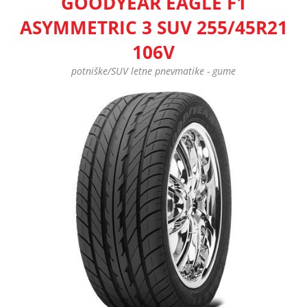
GOODYEAR EAGLE F1
ASYMMETRIC 3 SUV 255/45R21
106V
potniške/SUV letne pnevmatike - gume