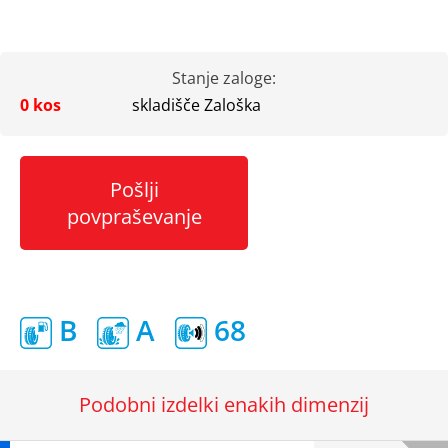
Stanje zaloge:
0 kos
skladišče Zaloška
Pošlji
povpraševanje
B
A
68
Podobni izdelki enakih dimenzij