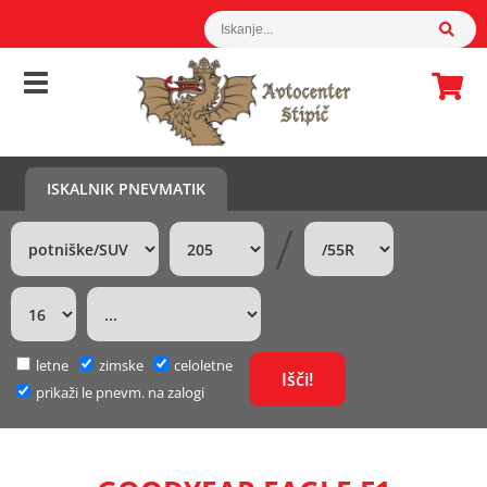
ISKALNIK PNEVMATIK
/
letne
zimske
celoletne
prikaži le pnevm. na zalogi