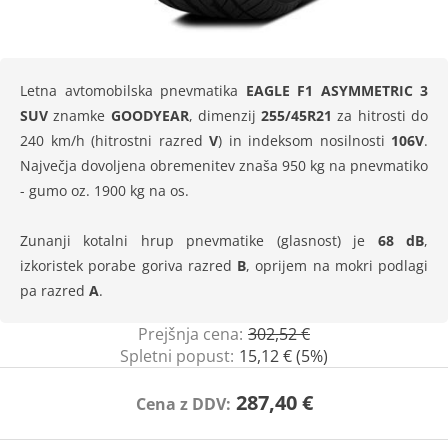
Letna avtomobilska pnevmatika
EAGLE F1 ASYMMETRIC 3
SUV
znamke
GOODYEAR
, dimenzij
255/45R21
za hitrosti do
240 km/h (hitrostni razred
V
) in indeksom nosilnosti
106V
.
Največja dovoljena obremenitev znaša 950 kg na pnevmatiko
- gumo oz. 1900 kg na os.
Zunanji kotalni hrup pnevmatike (glasnost) je
68 dB
,
izkoristek porabe goriva razred
B
, oprijem na mokri podlagi
pa razred
A
.
Prejšnja cena:
302,52 €
Spletni popust:
15,12 € (5%)
287,40 €
Cena z DDV: