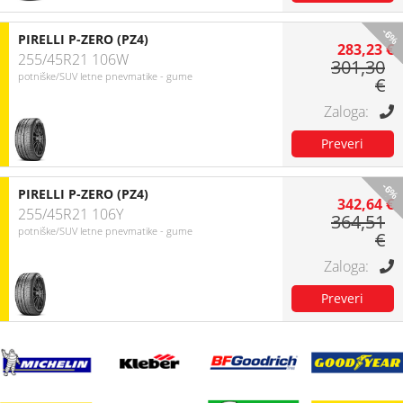
-6%
PIRELLI P-ZERO (PZ4)
283,23 €
255/45R21 106W
301,30
potniške/SUV letne pnevmatike - gume
€
-6%
PIRELLI P-ZERO (PZ4)
342,64 €
255/45R21 106Y
364,51
potniške/SUV letne pnevmatike - gume
€