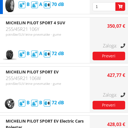
B
A
70
MICHELIN PILOT SPORT 4 SUV
350,07 €
255/45R21 106Y
potniške/SUV letne pnevmatike - gume
B
A
72
MICHELIN PILOT SPORT EV
427,77 €
255/45R21 106W
potniške/SUV letne pnevmatike - gume
B
B
72
MICHELIN PILOT SPORT EV Electric Cars
428,03 €
Polestar