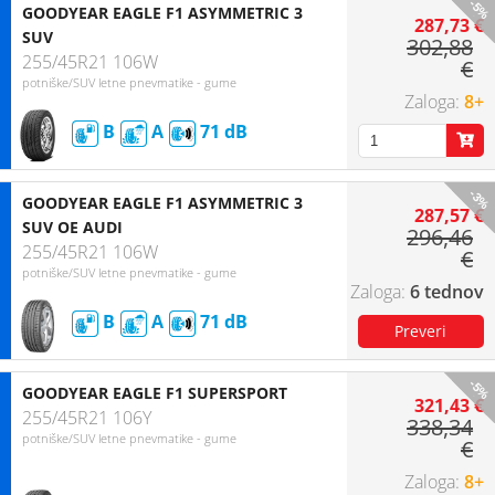
-5%
GOODYEAR EAGLE F1 ASYMMETRIC 3
287,73 €
SUV
302,88
255/45R21 106W
€
potniške/SUV letne pnevmatike - gume
8+
B
A
71
-3%
GOODYEAR EAGLE F1 ASYMMETRIC 3
287,57 €
SUV OE AUDI
296,46
255/45R21 106W
€
potniške/SUV letne pnevmatike - gume
6 tednov
B
A
71
-5%
GOODYEAR EAGLE F1 SUPERSPORT
321,43 €
255/45R21 106Y
338,34
potniške/SUV letne pnevmatike - gume
€
8+