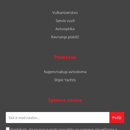
Vulkanizerstvo
Servis vozil
Avtooptika
Ravnanje platišč
Povezave
Najem/nakup avtodoma
Stipic Yachts
Spletne novice
Soglašam, da se moj e-mail uporablja za namene obveščanja o