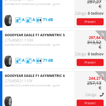
287,27
potniške/SUV nedefinirano pnevmatike - gume
€
6 tednov
A
A
71
-5%
GOODYEAR EAGLE F1 ASYMMETRIC 5
297,84 €
275/45R21 110H
313,52
potniške/SUV nedefinirano pnevmatike - gume
€
6 tednov
A
A
71
-5%
GOODYEAR EAGLE F1 ASYMMETRIC 6
244,27 €
275/45R21 110Y
257,13
potniške/SUV nedefinirano pnevmatike - gume
€