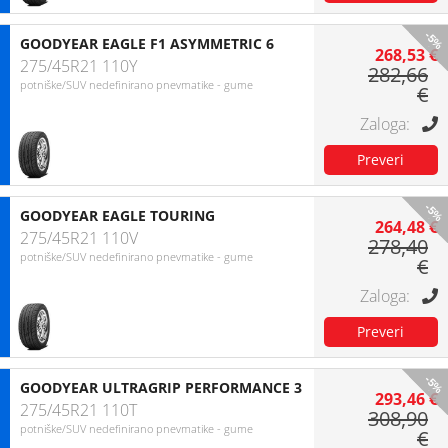
-5%
GOODYEAR EAGLE F1 ASYMMETRIC 6
268,53 €
275/45R21 110Y
282,66
potniške/SUV nedefinirano pnevmatike - gume
€
-5%
GOODYEAR EAGLE TOURING
264,48 €
275/45R21 110V
278,40
potniške/SUV nedefinirano pnevmatike - gume
€
-5%
GOODYEAR ULTRAGRIP PERFORMANCE 3
293,46 €
275/45R21 110T
308,90
potniške/SUV nedefinirano pnevmatike - gume
€