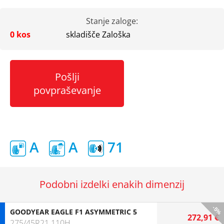
Stanje zaloge:
0 kos
skladišče Zaloška
Pošlji
povpraševanje
A
A
71
Podobni izdelki enakih dimenzij
-5%
GOODYEAR EAGLE F1 ASYMMETRIC 5
272,91 €
275/45R21 110H