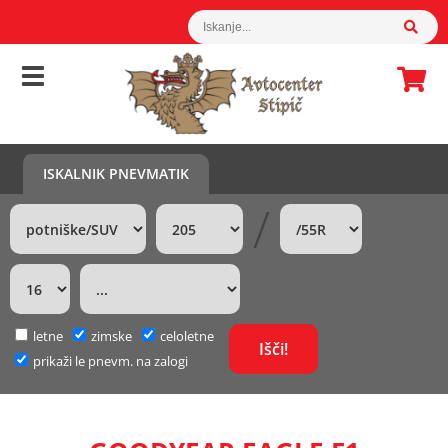
ISKALNIK PNEVMATIK
/
letne
zimske
celoletne
prikaži le pnevm. na zalogi