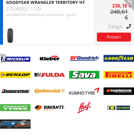
-5%
GOODYEAR WRANGLER TERRITORY HT
236,18 €
275/45R21 110V
248,61
potniške/SUV nedefinirano pnevmatike - gume
€