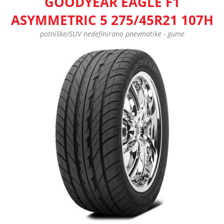
GOODYEAR EAGLE F1
ASYMMETRIC 5 275/45R21 107H
potniške/SUV nedefinirano pnevmatike - gume