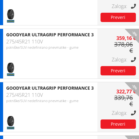
-5%
GOODYEAR ULTRAGRIP PERFORMANCE 3
359,16 €
275/45R21 110V
378,06
potniške/SUV nedefinirano pnevmatike - gume
€
-5%
GOODYEAR ULTRAGRIP PERFORMANCE 3
322,77 €
275/45R21 110V
339,76
potniške/SUV nedefinirano pnevmatike - gume
€