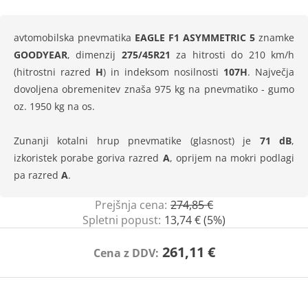
avtomobilska pnevmatika
EAGLE F1 ASYMMETRIC 5
znamke
GOODYEAR
, dimenzij
275/45R21
za hitrosti do 210 km/h
(hitrostni razred
H
) in indeksom nosilnosti
107H
. Največja
dovoljena obremenitev znaša 975 kg na pnevmatiko - gumo
oz. 1950 kg na os.
Zunanji kotalni hrup pnevmatike (glasnost) je
71 dB
,
izkoristek porabe goriva razred
A
, oprijem na mokri podlagi
pa razred
A
.
Prejšnja cena:
274,85 €
Spletni popust:
13,74 € (5%)
261,11 €
Cena z DDV: