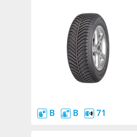
B
B
71