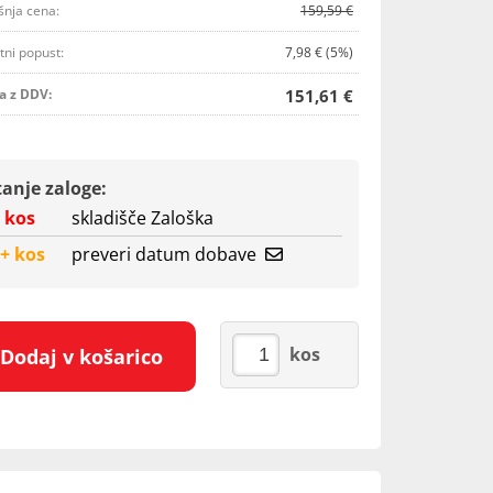
šnja cena:
159,59 €
tni popust:
7,98 € (5%)
a z DDV:
151,61 €
tanje zaloge:
 kos
skladišče Zaloška
+ kos
preveri datum dobave
kos
Dodaj v košarico