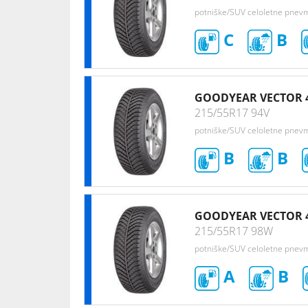
potniške/SUV celoletne pnev
C
B
GOODYEAR VECTOR 
215/55R17 94V
potniške/SUV celoletne pnev
B
B
GOODYEAR VECTOR 
215/55R17 98W
potniške/SUV celoletne pnev
A
B