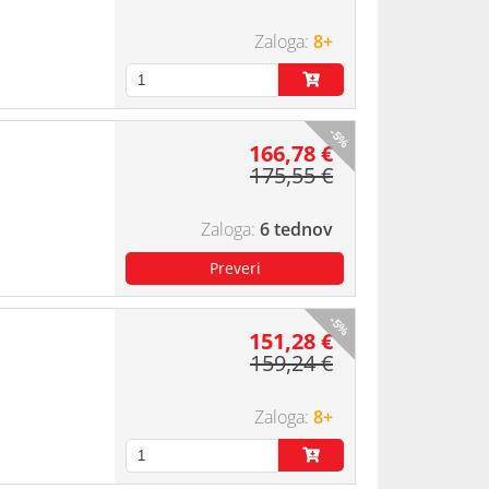
8+
-5%
166,78 €
175,55 €
6 tednov
-5%
151,28 €
159,24 €
8+