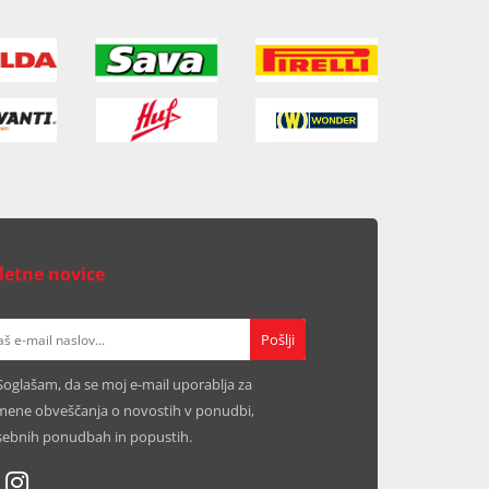
letne novice
Soglašam, da se moj e-mail uporablja za
ene obveščanja o novostih v ponudbi,
ebnih ponudbah in popustih.