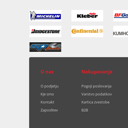
O nas
Nakupovanje
O podjetju
Pogoji poslovanja
Kje smo
Varstvo podatkov
Kontakt
Kartica zvestobe
Zaposlitev
B2B