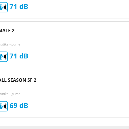
71
MATE 2
matike - gume
71
ALL SEASON SF 2
matike - gume
69