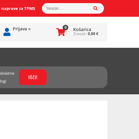
 naprave za TPMS
0
Prijava
»
Košarica
Znesek:
0,00
€
eloletne
logi