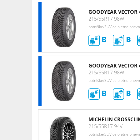
GOODYEAR VECTOR 
215/55R17 98W
potniške/SUV celoletne pnev
B
B
GOODYEAR VECTOR 
215/55R17 98W
potniške/SUV celoletne pnev
B
B
MICHELIN CROSSCLI
215/55R17 94V
potniške/SUV celoletne pnev