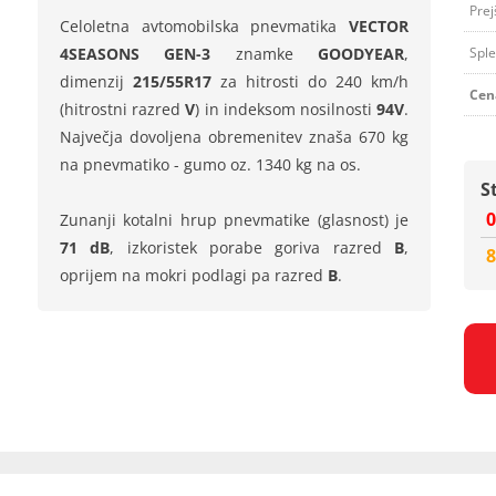
Prej
Celoletna avtomobilska pnevmatika
VECTOR
4SEASONS GEN-3
znamke
GOODYEAR
,
Sple
dimenzij
215/55R17
za hitrosti do 240 km/h
Cen
(hitrostni razred
V
) in indeksom nosilnosti
94V
.
Največja dovoljena obremenitev znaša 670 kg
na pnevmatiko - gumo oz. 1340 kg na os.
S
0
Zunanji kotalni hrup pnevmatike (glasnost) je
71 dB
, izkoristek porabe goriva razred
B
,
8
oprijem na mokri podlagi pa razred
B
.