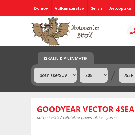
Domov
Vulkanizerstvo
Servis
Avtooptika
ISKALNIK PNEVMATIK
/
GOODYEAR VECTOR 4SEAS
potniške/SUV celoletne pnevmatike - gume