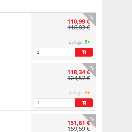
-5%
110,99 €
116,83 €
8+
-5%
118,34 €
124,57 €
8+
-5%
151,61 €
159,59 €