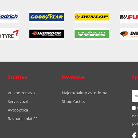
Storitve
Povezave
Sp
Vulkanizerstvo
Najem/nakup avtodoma
Servis vozil
Stipic Yachts
Avtooptika
nam
Ravnanje platišč
pos