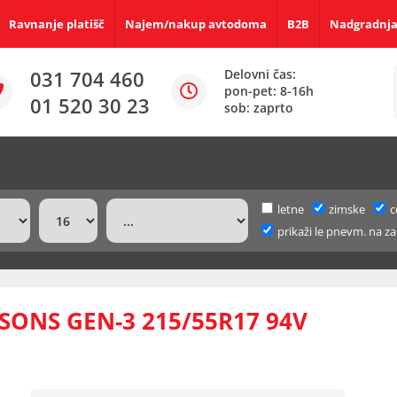
Ravnanje platišč
Najem/nakup avtodoma
B2B
Nadgradnja
031 704 460
Delovni čas:
pon-pet: 8-16h
01 520 30 23
sob: zaprto
letne
zimske
c
prikaži le pnevm. na za
ONS GEN-3 215/55R17 94V