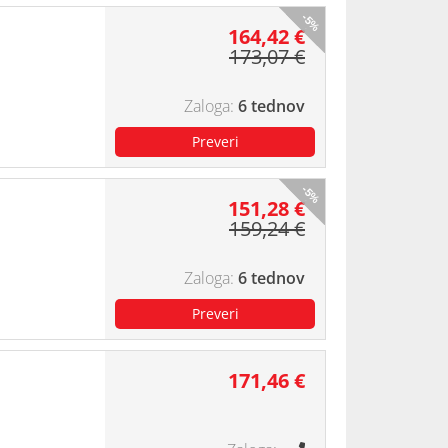
-5%
164,42 €
173,07 €
6 tednov
-5%
151,28 €
159,24 €
6 tednov
171,46 €