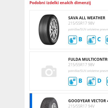
Podobni izdelki enakih dimenzij
SAVA ALL WEATHER
215/55R17 98V
potniške/SUV celoletne pnev
B
C
FULDA MULTICONTR
215/55R17 98V
potniške/SUV celoletne pnev
B
D
GOODYEAR VECTOR 
215/55R17 94V