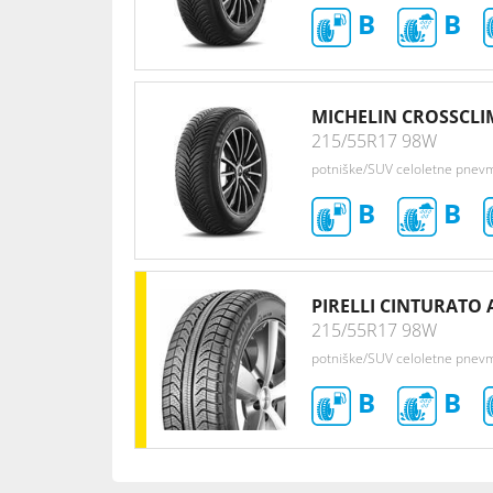
B
B
MICHELIN CROSSCLI
215/55R17 98W
potniške/SUV celoletne pnev
B
B
PIRELLI CINTURATO 
215/55R17 98W
potniške/SUV celoletne pnev
B
B