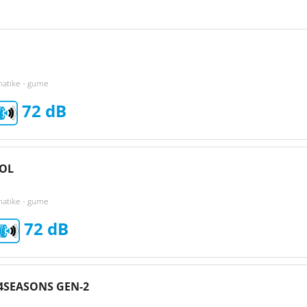
matike - gume
72
OL
matike - gume
72
4SEASONS GEN-2