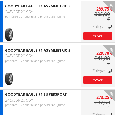
-5%
GOODYEAR EAGLE F1 ASYMMETRIC 3
289,75 €
245/35R20 95Y
305,00
potniške/SUV nedefinirano pnevmatike - gume
€
-5%
GOODYEAR EAGLE F1 ASYMMETRIC 5
229,78 €
245/35R20 95Y
241,88
potniške/SUV nedefinirano pnevmatike - gume
€
-5%
GOODYEAR EAGLE F1 SUPERSPORT
273,25 €
245/35R20 95Y
287,63
potniške/SUV nedefinirano pnevmatike - gume
€