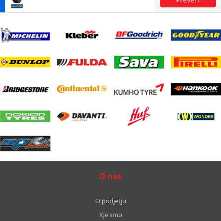
O nas
O podjetju
Kje smo