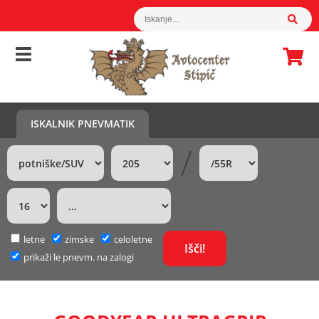
ISKALNIK PNEVMATIK
/
letne
zimske
celoletne
prikaži le pnevm. na zalogi