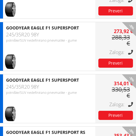
-5%
GOODYEAR EAGLE F1 SUPERSPORT
273,92 €
245/35R20 98Y
288,33
potniške/SUV nedefinirano pnevmatike - gume
€
-5%
GOODYEAR EAGLE F1 SUPERSPORT
314,01 €
245/35R20 98Y
330,53
potniške/SUV nedefinirano pnevmatike - gume
€
-5%
GOODYEAR EAGLE F1 SUPERSPORT RS
353,43 €