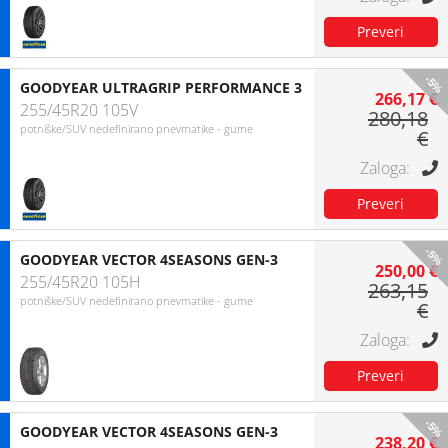
-5%
GOODYEAR ULTRAGRIP PERFORMANCE 3
266,17 €
255/45R20 105V
280,18
potniške/SUV nedefinirano pnevmatike - gume
€
-5%
GOODYEAR VECTOR 4SEASONS GEN-3
250,00 €
255/45R20 105H
263,15
potniške/SUV nedefinirano pnevmatike - gume
€
-5%
GOODYEAR VECTOR 4SEASONS GEN-3
238,20 €