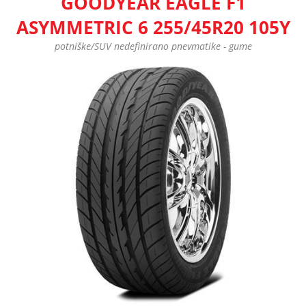
GOODYEAR EAGLE F1
ASYMMETRIC 6 255/45R20 105Y
potniške/SUV nedefinirano pnevmatike - gume