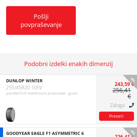
Pošlji
povpraševanje
Podobni izdelki enakih dimenzij
-5%
DUNLOP WINTER
243,59 €
255/45R20 105V
256,41
potniške/SUV nedefinirano pnevmatike - gume
€
-5%
GOODYEAR EAGLE F1 ASYMMETRIC 6
226,41 €