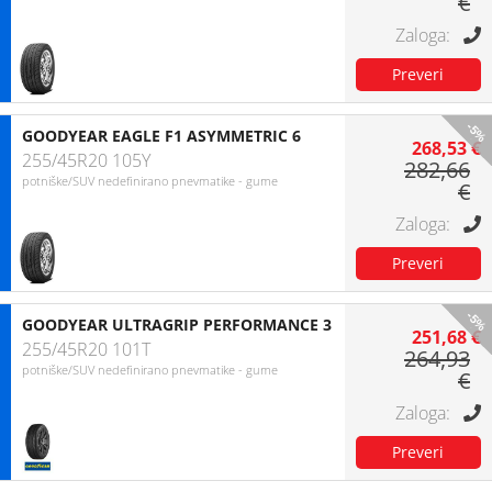
€
-5%
GOODYEAR EAGLE F1 ASYMMETRIC 6
268,53 €
255/45R20 105Y
282,66
potniške/SUV nedefinirano pnevmatike - gume
€
-5%
GOODYEAR ULTRAGRIP PERFORMANCE 3
251,68 €
255/45R20 101T
264,93
potniške/SUV nedefinirano pnevmatike - gume
€