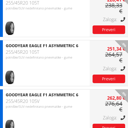
255/45R20 105T
238,33
potniške/SUV nedefinirano pnevmatike - gume
€
-5%
GOODYEAR EAGLE F1 ASYMMETRIC 6
251,34 €
255/45R20 105T
264,57
potniške/SUV nedefinirano pnevmatike - gume
€
-5%
GOODYEAR EAGLE F1 ASYMMETRIC 6
262,80 €
255/45R20 105V
276,64
potniške/SUV nedefinirano pnevmatike - gume
€