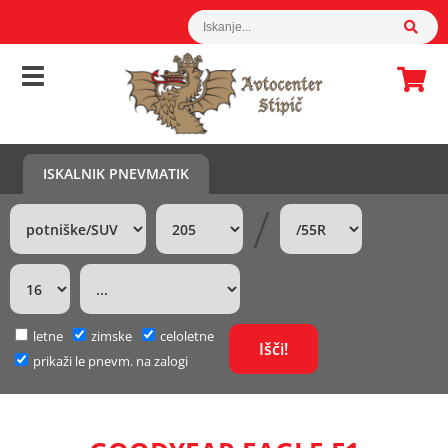
ISKALNIK PNEVMATIK
/
letne
zimske
celoletne
prikaži le pnevm. na zalogi