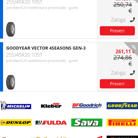
255/45R20 105T
250,74
potniške/SUV nedefinirano pnevmatike - gume
€
-5%
GOODYEAR VECTOR 4SEASONS GEN-3
261,11 €
255/45R20 105T
274,86
potniške/SUV nedefinirano pnevmatike - gume
€