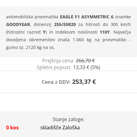
avtomobilska pnevmatika
EAGLE F1 ASYMMETRIC 6
znamke
GOODYEAR
, dimenzij
255/55R20
za hitrosti do 300 km/h
(hitrostni razred
Y
) in indeksom nosilnosti
110Y
. Največja
dovoljena obremenitev znaša 1.060 kg na pnevmatiko -
gumo oz. 2120 kg na os.
Prejšnja cena:
266,70 €
Spletni popust:
13,33 € (5%)
253,37 €
Cena z DDV:
Stanje zaloge:
0 kos
skladišče Zaloška