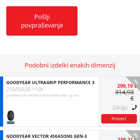
Pošlji
povpraševanje
Podobni izdelki enakih dimenzij
-5%
GOODYEAR ULTRAGRIP PERFORMANCE 3
299,19 €
255/55R20 110V
314,93
potniške/SUV nedefinirano pnevmatike - gume
€
-5%
GOODYEAR VECTOR 4SEASONS GEN-3
239,21 €