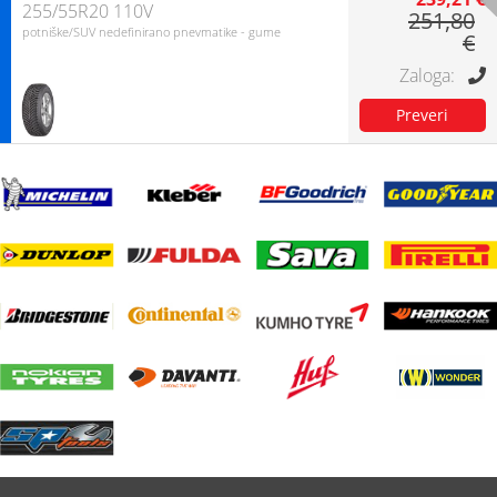
255/55R20 110V
251,80
potniške/SUV nedefinirano pnevmatike - gume
€