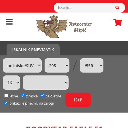
ISKALNIK PNEVMATIK
/
letne
zimske
celoletne
prikaži le pnevm. na zalogi