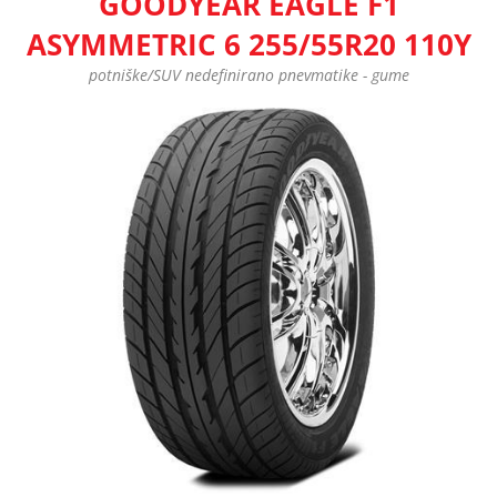
GOODYEAR EAGLE F1
ASYMMETRIC 6 255/55R20 110Y
potniške/SUV nedefinirano pnevmatike - gume