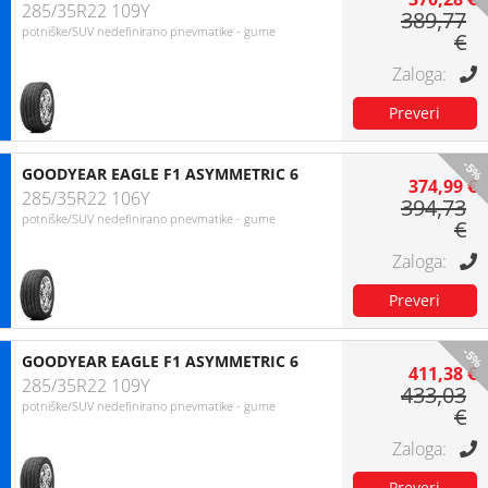
285/35R22 109Y
389,77
potniške/SUV nedefinirano pnevmatike - gume
€
-5%
GOODYEAR EAGLE F1 ASYMMETRIC 6
374,99 €
285/35R22 106Y
394,73
potniške/SUV nedefinirano pnevmatike - gume
€
-5%
GOODYEAR EAGLE F1 ASYMMETRIC 6
411,38 €
285/35R22 109Y
433,03
potniške/SUV nedefinirano pnevmatike - gume
€