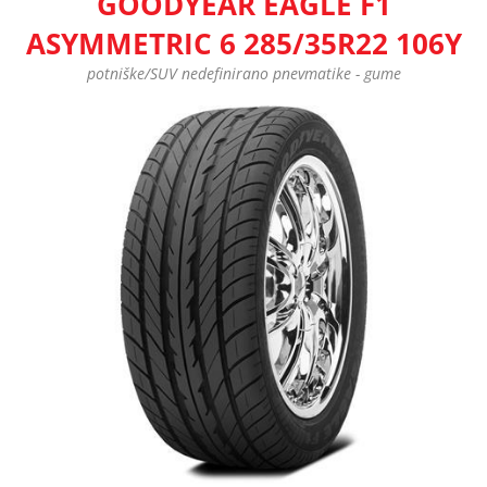
GOODYEAR EAGLE F1
ASYMMETRIC 6 285/35R22 106Y
potniške/SUV nedefinirano pnevmatike - gume