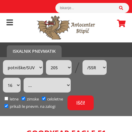
ISKALNIK PNEVMATIK
/
letne
zimske
celoletne
prikaži le pnevm. na zalogi