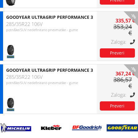
-5%
GOODYEAR ULTRAGRIP PERFORMANCE 3
335,57 €
285/35R22 106V
353,24
potniške/SUV nedefinirano pnevmatike - gume
€
-5%
GOODYEAR ULTRAGRIP PERFORMANCE 3
367,24 €
285/35R22 106V
386,57
potniške/SUV nedefinirano pnevmatike - gume
€