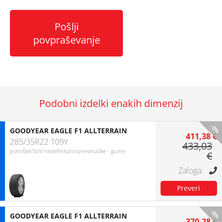
Pošlji
povpraševanje
Podobni izdelki enakih dimenzij
-5%
GOODYEAR EAGLE F1 ALLTERRAIN
411,38 €
285/35R22 109Y
433,03
potniške/SUV nedefinirano pnevmatike - gume
€
-5%
GOODYEAR EAGLE F1 ALLTERRAIN
370,28 €