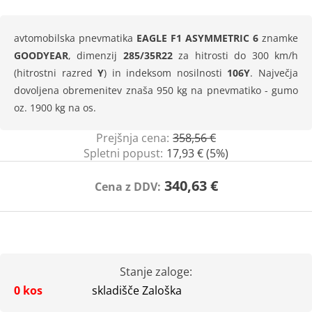
avtomobilska pnevmatika
EAGLE F1 ASYMMETRIC 6
znamke
GOODYEAR
, dimenzij
285/35R22
za hitrosti do 300 km/h
(hitrostni razred
Y
) in indeksom nosilnosti
106Y
. Največja
dovoljena obremenitev znaša 950 kg na pnevmatiko - gumo
oz. 1900 kg na os.
Prejšnja cena:
358,56 €
Spletni popust:
17,93 € (5%)
340,63 €
Cena z DDV:
Stanje zaloge:
0 kos
skladišče Zaloška