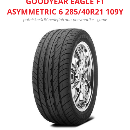
GOODYEAR EAGLE F1
ASYMMETRIC 6 285/40R21 109Y
potniške/SUV nedefinirano pnevmatike - gume