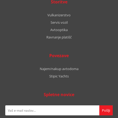
Storitve
Vulkanizerstvo
Servis vozil
Avtooptika
Ravnanje platišč
Povezave
Najem/nakup avtodoma
Stipic Yachts
Spletne novice