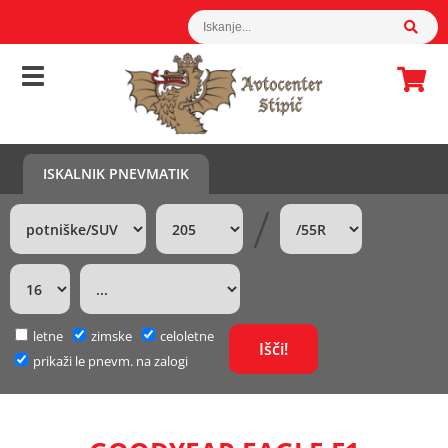
ISKALNIK PNEVMATIK
/
letne
zimske
celoletne
prikaži le pnevm. na zalogi