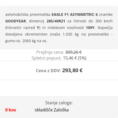
avtomobilska pnevmatika
EAGLE F1 ASYMMETRIC 6
znamke
GOODYEAR
, dimenzij
285/40R21
za hitrosti do 300 km/h
(hitrostni razred
Y
) in indeksom nosilnosti
109Y
. Največja
dovoljena obremenitev znaša 1.030 kg na pnevmatiko -
gumo oz. 2060 kg na os.
Prejšnja cena:
309,26 €
Spletni popust:
15,46 € (5%)
293,80 €
Cena z DDV:
Stanje zaloge:
0 kos
skladišče Zaloška