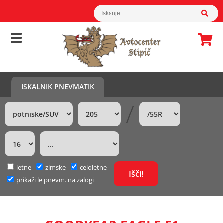
ISKALNIK PNEVMATIK
/
letne
zimske
celoletne
prikaži le pnevm. na zalogi