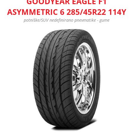
GOODYEAR EAGLE F1
ASYMMETRIC 6 285/45R22 114Y
potniške/SUV nedefinirano pnevmatike - gume