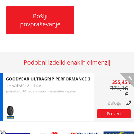
Pošlji
povpraševanje
Podobni izdelki enakih dimenzij
-5%
GOODYEAR ULTRAGRIP PERFORMANCE 3
355,45 €
285/45R22 114V
374,16
potniške/SUV nedefinirano pnevmatike - gume
€