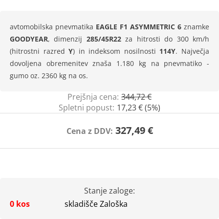
avtomobilska pnevmatika
EAGLE F1 ASYMMETRIC 6
znamke
GOODYEAR
, dimenzij
285/45R22
za hitrosti do 300 km/h
(hitrostni razred
Y
) in indeksom nosilnosti
114Y
. Največja
dovoljena obremenitev znaša 1.180 kg na pnevmatiko -
gumo oz. 2360 kg na os.
Prejšnja cena:
344,72 €
Spletni popust:
17,23 € (5%)
327,49 €
Cena z DDV:
Stanje zaloge:
0 kos
skladišče Zaloška