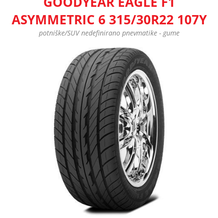
GOODYEAR EAGLE F1
ASYMMETRIC 6 315/30R22 107Y
potniške/SUV nedefinirano pnevmatike - gume