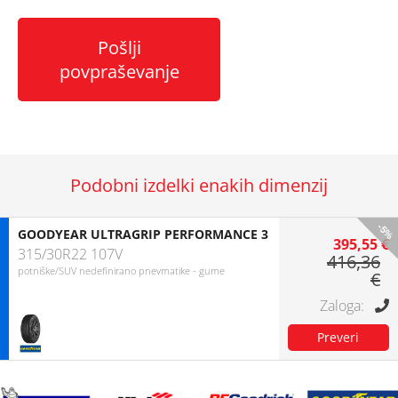
Pošlji
povpraševanje
Podobni izdelki enakih dimenzij
-5%
GOODYEAR ULTRAGRIP PERFORMANCE 3
395,55 €
315/30R22 107V
416,36
potniške/SUV nedefinirano pnevmatike - gume
€