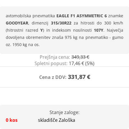
avtomobilska pnevmatika
EAGLE F1 ASYMMETRIC 6
znamke
GOODYEAR
, dimenzij
315/30R22
za hitrosti do 300 km/h
(hitrostni razred
Y
) in indeksom nosilnosti
107Y
. Največja
dovoljena obremenitev znaša 975 kg na pnevmatiko - gumo
oz. 1950 kg na os.
Prejšnja cena:
349,33 €
Spletni popust:
17,46 € (5%)
331,87 €
Cena z DDV:
Stanje zaloge:
0 kos
skladišče Zaloška