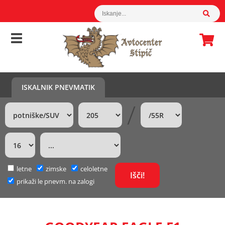
ISKALNIK PNEVMATIK
/
letne
zimske
celoletne
prikaži le pnevm. na zalogi