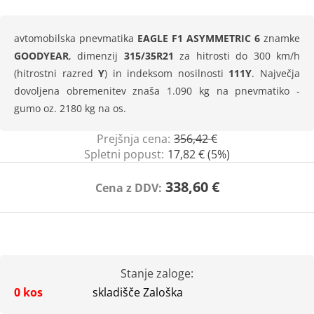
avtomobilska pnevmatika
EAGLE F1 ASYMMETRIC 6
znamke
GOODYEAR
, dimenzij
315/35R21
za hitrosti do 300 km/h
(hitrostni razred
Y
) in indeksom nosilnosti
111Y
. Največja
dovoljena obremenitev znaša 1.090 kg na pnevmatiko -
gumo oz. 2180 kg na os.
Prejšnja cena:
356,42 €
Spletni popust:
17,82 € (5%)
338,60 €
Cena z DDV:
Stanje zaloge:
0 kos
skladišče Zaloška