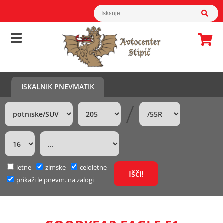
ISKALNIK PNEVMATIK
/
letne
zimske
celoletne
prikaži le pnevm. na zalogi