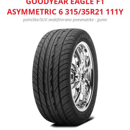
GOODYEAR EAGLE F1
ASYMMETRIC 6 315/35R21 111Y
potniške/SUV nedefinirano pnevmatike - gume