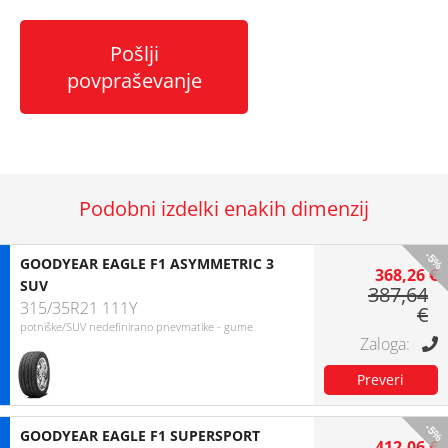
Pošlji
povpraševanje
Podobni izdelki enakih dimenzij
-5%
GOODYEAR EAGLE F1 ASYMMETRIC 3
368,26 €
SUV
387,64
315/35R21 111Y
€
potniške/SUV nedefinirano pnevmatike - gume
-5%
GOODYEAR EAGLE F1 SUPERSPORT
412,06 €