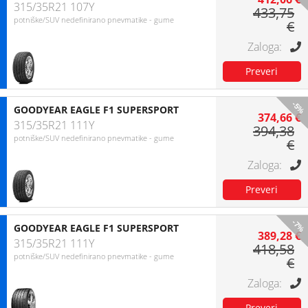
315/35R21 107Y
433,75
potniške/SUV nedefinirano pnevmatike - gume
€
-5%
GOODYEAR EAGLE F1 SUPERSPORT
374,66 €
315/35R21 111Y
394,38
potniške/SUV nedefinirano pnevmatike - gume
€
-7%
GOODYEAR EAGLE F1 SUPERSPORT
389,28 €
315/35R21 111Y
418,58
potniške/SUV nedefinirano pnevmatike - gume
€