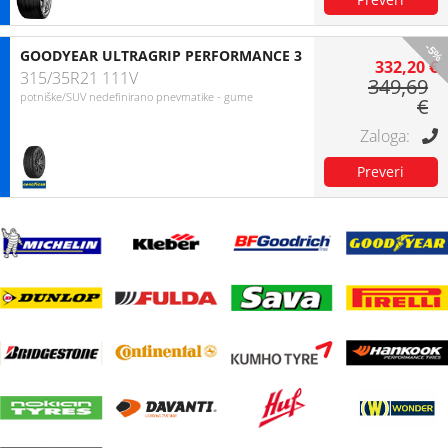
-5%
GOODYEAR ULTRAGRIP PERFORMANCE 3
332,20 €
315/35R21 111V
349,69
potniške/SUV nedefinirano pnevmatike - gume
€